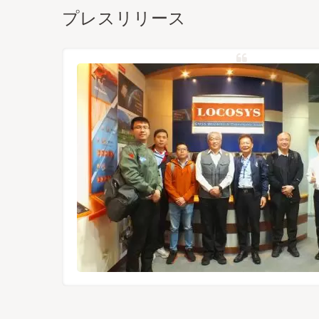
プレスリリース
バル衛星
た高性能
ュールは
UAVな
により、