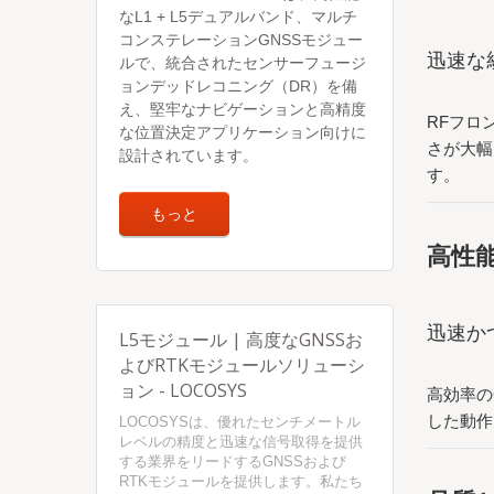
なL1 + L5デュアルバンド、マルチ
コンステレーションGNSSモジュー
迅速な
ルで、統合されたセンサーフュージ
ョンデッドレコニング（DR）を備
え、堅牢なナビゲーションと高精度
RFフロ
な位置決定アプリケーション向けに
さが大幅
設計されています。
す。
もっと
高性
迅速か
L5モジュール | 高度なGNSSお
よびRTKモジュールソリューシ
ョン - LOCOSYS
高効率の
した動作
LOCOSYSは、優れたセンチメートル
レベルの精度と迅速な信号取得を提供
する業界をリードするGNSSおよび
RTKモジュールを提供します。私たち