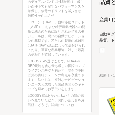
品質
のデュアルバンドL1+L5技術は、厳し
い条件下でも堅牢なパフォーマンスを
確保し、信号のドリフトを減少させ、
信頼性を向上させ
産業用
ドローン（UAV）、自律移動ロボット
（AMR）、および精密農業機器への簡
単な統合のために設計された当社のモ
自動車グ
ジュールは、現代の自動ナビゲーショ
品質、ト
ンの基盤です。私たちの製造の卓越性
はIATF 16949認証によって裏付けられ
ており、重要な産業用途に対して最高
の信頼性を確保しています。
LOCOSYSを選ぶことで、NDAAや
RED規制を含む最も厳しい国際コンプ
ライアンス基準を満たす、安全で中国
以外の供給チェーンの利点を享受でき
結果 1 - 1
ます。私たちは、複雑なナビゲーショ
ンニーズと成功した製品展開とのギャ
ップを埋めるお手伝いをします。
LOCOSYSはあなたに私たちの質の高
いを見ていただき、
お問い合わせ
をお
気軽にどうぞ。詳細については！