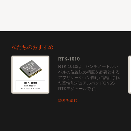
私たちのおすすめ
RTK-1010
RTK-1010は、センチメートルレ
路
ベルの位置決め精度を必要とする
マ
アプリケーション向けに設計され
テ
た高性能デュアルバンドGNSS
RTKモジュールです。
続きを読む