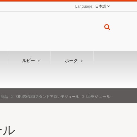
日本語
ルビー
ホーク
L5モジュール
商品
GPS/GNSSスタンドアロンモジュール
ール