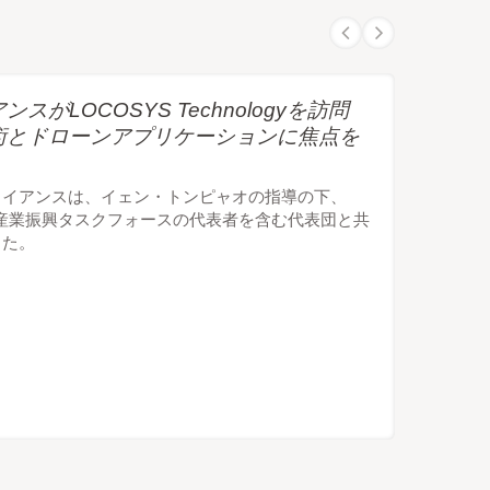
LOCOSYS Technologyを訪問
術とドローンアプリケーションに焦点を
ライアンスは、イェン・トンピャオの指導の下、
宙産業振興タスクフォースの代表者を含む代表団と共
した。