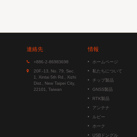
連絡先
情報
MGS-1513-52Q
+886-2-86983698
ホームページ
52Qは、す
MGS-1513-52Qは、埋め込み型
20F.-13, No. 79, Sec.
私たちについて
航法システ
パッチアンテナとGNSS受信回
1, Xintai 5th Rd., Xizhi
チップ製品
NSS位置
を含む完全なスタンドアロンの
Dist., New Taipei City,
新しい
ルチ周波数GNSSスマートアン
22101, Taiwan
GNSS製品
 B1C信
ナモジュールで、Airoha...
RTK製品
す。
続きを読む
アンテナ
ルビー
ホーク
USBドングル