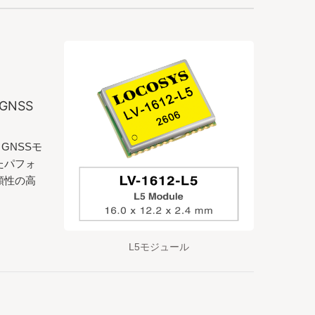
NSS
GNSSモ
したパフォ
頼性の高
L5モジュール