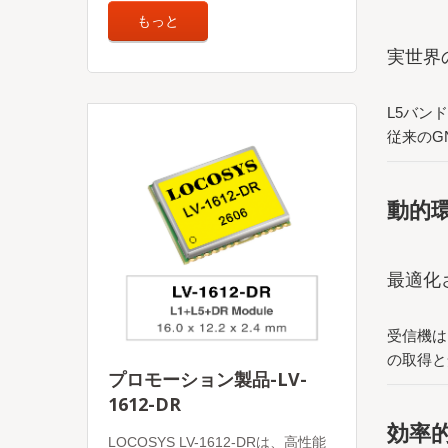
もっと
実世界
L5バン
従来のG
動的
最適化
受信機は
の取得と
プロモーション製品-LV-
1612-DR
効率
LOCOSYS LV-1612-DRは、高性能