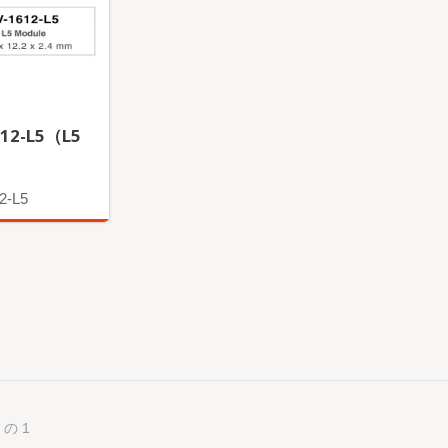
612-L5（L5
）
2-L5
と
 の 1