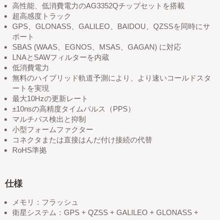
高性能、低消費電力のAG3352Qチップセットを搭載
超高感度トラック
GPS、GLONASS、GALILEO、BAIDOU、QZSSを同時にサ
ポート
SBAS (WAAS、EGNOS、MSAS、GAGAN) に対応
LNAとSAWフィルターを内蔵
低消費電力
無料のハイブリッド軌道予測により、より速いコールドスタ
ートを実現
最大10Hzの更新レート
±10nsの高精度タイムパルス（PPS）
マルチパス検出と抑制
小型フォームファクター
コネクタまたは直接はんだ付け接続の代替
RoHS準拠
仕様
メモリ：フラッシュ
衛星システム：GPS + QZSS + GALILEO + GLONASS +