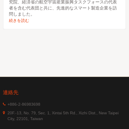
究院、経済省の航空宇宙産業振興タスクフォースの代表
者を含む代表団と共に、先進的なスマート製造企業を訪
問しました。
続きを読む
連絡先
+886-2-86983698
20F.-13, No. 79, Sec. 1, Xintai 5th Rd., Xizhi Dist., New Taipei
City, 22101, Taiwan