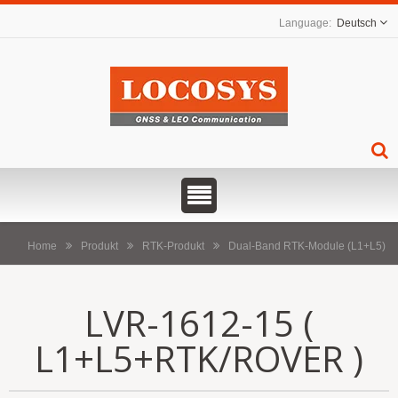
Deutsch
Home
Produkt
RTK-Produkt
Dual-Band RTK-Module (L1+L5)
LVR-1612-15 (
L1+L5+RTK/ROVER )