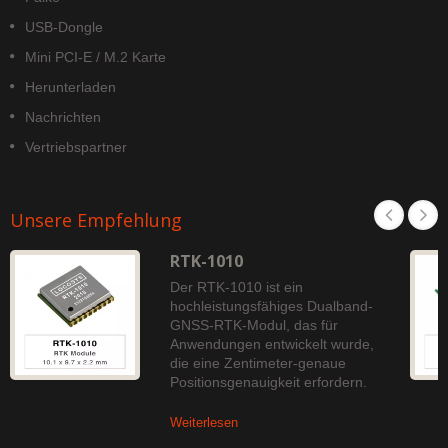
USB-Dongle
Mini PCI-E / M.2 Karte
Herunterladen
Nachrichten
Vertriebspartner
Unsere Empfehlung
RTK-1010
Der RTK-1010 ist ein
hochleistungsfähiges Dualband-
GNSS-RTK-Modul, das für
Anwendungen entwickelt wurde,
die eine Zentimeter-genaue
Positionsgenauigkeit erfordern.
Weiterlesen