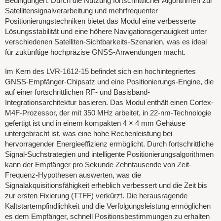
Bedingungen. Durch die Nutzung fortschrittlicher Algorithmen zur
Satellitensignalverarbeitung und mehrfrequenter
Positionierungstechniken bietet das Modul eine verbesserte
Lösungsstabilität und eine höhere Navigationsgenauigkeit unter
verschiedenen Satelliten-Sichtbarkeits-Szenarien, was es ideal
für zukünftige hochpräzise GNSS-Anwendungen macht.
Im Kern des LVR-1612-15 befindet sich ein hochintegriertes
GNSS-Empfänger-Chipsatz und eine Positionierungs-Engine, die
auf einer fortschrittlichen RF- und Basisband-
Integrationsarchitektur basieren. Das Modul enthält einen Cortex-
M4F-Prozessor, der mit 350 MHz arbeitet, in 22-nm-Technologie
gefertigt ist und in einem kompakten 4 × 4 mm Gehäuse
untergebracht ist, was eine hohe Rechenleistung bei
hervorragender Energieeffizienz ermöglicht. Durch fortschrittliche
Signal-Suchstrategien und intelligente Positionierungsalgorithmen
kann der Empfänger pro Sekunde Zehntausende von Zeit-
Frequenz-Hypothesen auswerten, was die
Signalakquisitionsfähigkeit erheblich verbessert und die Zeit bis
zur ersten Fixierung (TTFF) verkürzt. Die herausragende
Kaltstartempfindlichkeit und die Verfolgungsleistung ermöglichen
es dem Empfänger, schnell Positionsbestimmungen zu erhalten