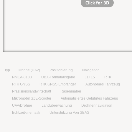
Typ
Drohne (UAV)
Positionierung
Navigation
NMEA-0183
UBX-Formatausgabe
L1+L5
RTK
RTK GNSS
RTK GNSS Empfänger
Autonomes Fahrzeug
Präzisionslandwirtschaft
Rasenmäher
Mikromobilität/E-Scooter
Automatisiertes Geführtes Fahrzeug
UAV/Drohne
Landüberwachung
Drohnennavigation
Echtzeitkinematik
Unterstützung Von SBAS