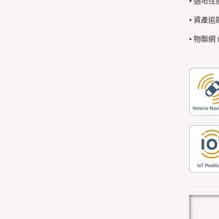
• 適地性服
• 資產追
• 物聯網 