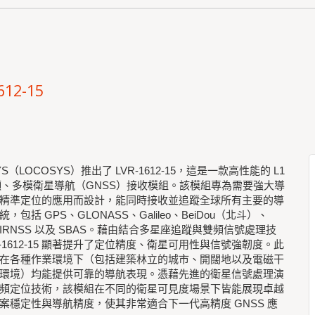
612-15
YS（LOCOSYS）推出了 LVR-1612-15，這是一款高性能的 L1
 雙頻、多模衛星導航（GNSS）接收模組。該模組專為需要強大導
精準定位的應用而設計，能同時接收並追蹤全球所有主要的導
，包括 GPS、GLONASS、Galileo、BeiDou（北斗）、
 、IRNSS 以及 SBAS。藉由結合多星座追蹤與雙頻信號處理技
R-1612-15 顯著提升了定位精度、衛星可用性與信號強韌度。此
在各種作業環境下（包括建築林立的城市、開闊地以及電磁干
環境）均能提供可靠的導航表現。憑藉先進的衛星信號處理演
頻定位技術，該模組在不同的衛星可見度場景下皆能展現卓越
案穩定性與導航精度，使其非常適合下一代高精度 GNSS 應