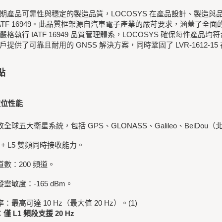
期產品可靠性與穩定的製造品質，LOCOSYS 在產品設計、製造
IATF 16949。此品質框架源自汽車電子產業的嚴苛要求，涵蓋了
嚴格執行 IATF 16949 品質管理體系，LOCOSYS 確保每件
戶提供了可靠且耐用的 GNSS 解決方案，同時鞏固了 LVR-1612
點
定位性能
收全球五大衛星系統，包括 GPS、GLONASS、Galileo、BeiDou（
L1 + L5 雙頻同時接收能力。
道數：200 頻道。
蹤靈敏度：-165 dBm。
率：最高可達 10 Hz（最大值 20 Hz）。(1)
僅 L1 頻段支援 20 Hz