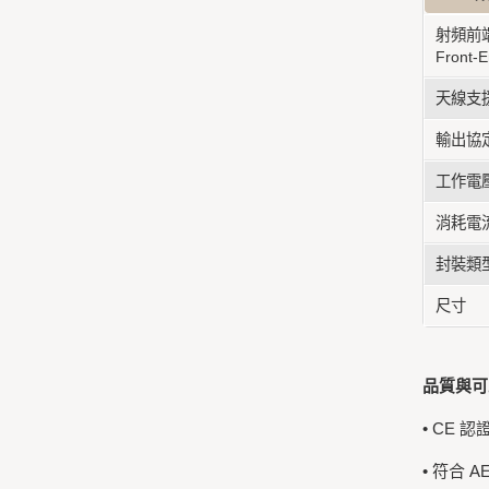
射頻前端
Front-E
天線支
輸出協
工作電
消耗電
封裝類
尺寸
品質與可
• CE 認
• 符合 