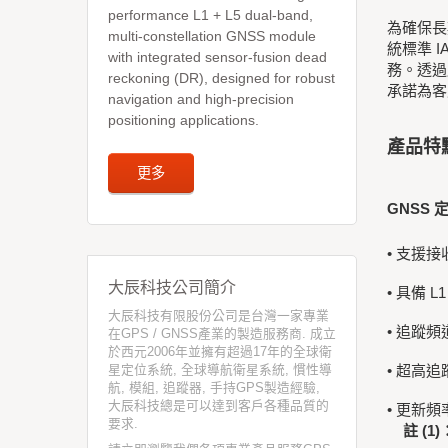
performance L1 + L5 dual-band,
為確保長
multi-constellation GNSS module
統標準 
with integrated sensor-fusion dead
務。透過
reckoning (DR), designed for robust
承諾為客
navigation and high-precision
positioning applications.
產品特
更多
GNSS 
• 支援接
大辰科技公司簡介
• 具備 
大辰科技有限股份公司是台灣一家專業
• 追蹤頻
在GPS / GNSS產業的製造服務商. 成立
於西元2006年並擁有超過17年的全球衛
星定位系統, 全球導航衛星系統, 慣性導
• 超高追
航, 模組, 追蹤器, 手持GPS製造經驗,
大辰科技總是可以達到客戶各種品質的
• 更新頻
要求.
註 (1)：