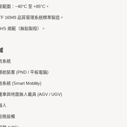
度範圍：−40°C 至 +85°C。
IATF 16949 品質管理系統標準製造。
RoHS 規範（無鉛製程）。
域
導航系統
導航裝置 (PND / 平板電腦)
統 (Smart Mobility)
運車與地面無人載具 (AGV / UGV)
器人
與巡檢設備