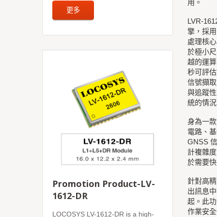
用。
更多
LVR-1
擎，採用
處理核心
於極小尺
越的運算
秒可評估數
信號擷取
與追蹤性
統的情況
身為一款
電路、基
GNSS
計複雜度
於需要快
針對高精度
Promotion Product-LV-
出訊息中
1612-DR
起。此功
作業安全
LOCOSYS LV-1612-DR is a high-