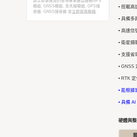
請立即瀏覽我們各項專業產品服務GPS
模組, GNSS模組, 含天線模組, GPS接
• 搭載
收器, GNSS接收器 並
立即與我聯絡
.
• 具備
• 高速
• 衛星
• 支援
• GNSS
• RTK 定
• 能根
• 具備
硬體與整