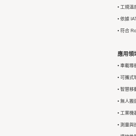
• 工規溫
• 依據 
• 符合 
應用領
• 車載
• 可攜式
• 智慧移動系
• 無人搬
• 工業機
• 測量