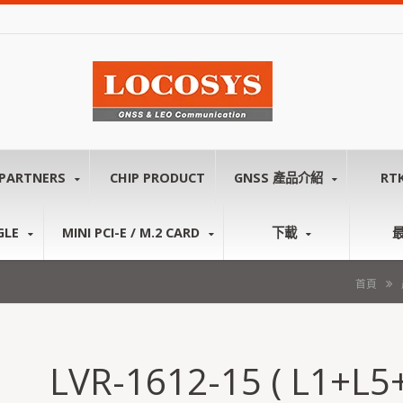
PARTNERS
CHIP PRODUCT
GNSS 產品介紹
RT
GLE
MINI PCI-E / M.2 CARD
下載
首頁
LVR-1612-15 ( L1+L5