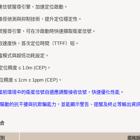
高速信號搜尋引擎，加速定位啟動。
多路徑偵測與抑制技術，提升定位穩定性。
信號搜尋引擎，可在冷啟動時快速擷取衛星信號。
擷取速度快，首次定位時間（TTFF）短。
省電模式與超低功耗設定。
 定位精度 ≤ 1.0m (CEP)。
位精度 ≤ 1cm ± 1ppm (CEP)。
據當前環境中的衛星信號自適應調整接收信號，快速優化性能。
 AI 驅動的抗干擾與抗欺騙能力，並能顯示警告、提醒及終止等輸出資
合
類別
規格