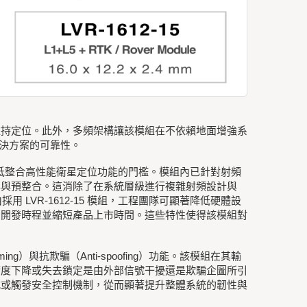
維持定位。此外，多頻架構讓該模組在不依賴地面增強系
了解決方案的可靠性。
度，降低整合高性能衛星定位功能的門檻。模組內已針對射頻
化與預整合。這消除了在系統層級進行複雜射頻設計與
LVR-1612-15 模組，工程團隊可顯著降低硬體設
品開發時程並縮短產品上市時間。這些特性使得該模組對
ing）與抗欺騙（Anti-spoofing）功能。該模組在其輸
精度下降或失去鎖定是由外部信號干擾還是欺騙企圖所引
式或觸發安全控制機制，從而顯著提升整體系統的韌性與