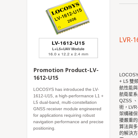
LVR-1
Promotion Product-LV-
LOCOS
1612-U15
+ L5
航性能與
LOCOSYS has introduced the LV-
航衛星系統
1612-U15, a high-performance L1 +
QZSS
L5 dual-band, multi-constellation
術，LV
GNSS receiver module engineered
架構確保
for applications requiring robust
擾嚴重的
navigation performance and precise
算法與多
positioning.
的解決方