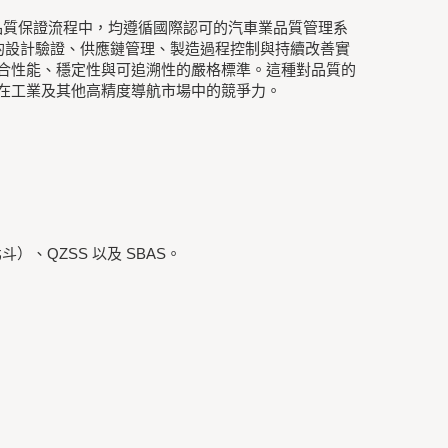
與品質保證流程中，均遵循國際認可的汽車業品質管理系
全面的設計驗證、供應鏈管理、製造過程控制與持續改善實
產品均符合性能、穩定性與可追溯性的嚴格標準。這種對品質的
-15 在工業及其他高精度導航市場中的競爭力。
北斗）、QZSS 以及 SBAS。