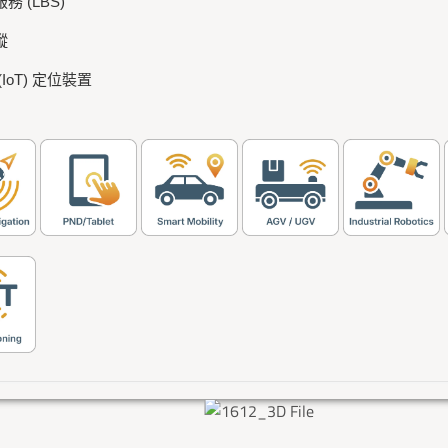
務 (LBS)
蹤
(IoT) 定位裝置