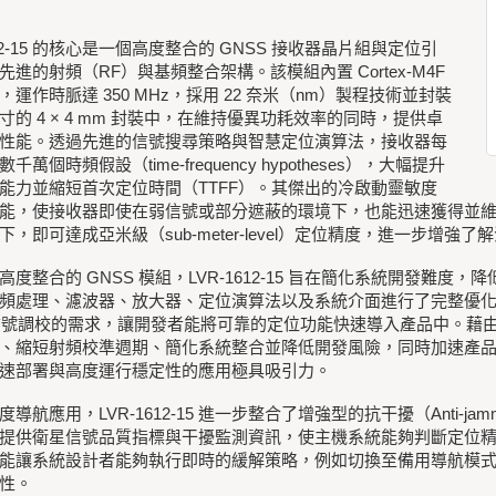
612-15 的核心是一個高度整合的 GNSS 接收器晶片組與定位引
先進的射頻（RF）與基頻整合架構。該模組內置 Cortex-M4F
，運作時脈達 350 MHz，採用 22 奈米（nm）製程技術並封裝
寸的 4 × 4 mm 封裝中，在維持優異功耗效率的同時，提供卓
性能。透過先進的信號搜尋策略與智慧定位演算法，接收器每
千萬個時頻假設（time-frequency hypotheses），大幅提升
能力並縮短首次定位時間（TTFF）。其傑出的冷啟動靈敏度
能，使接收器即使在弱信號或部分遮蔽的環境下，也能迅速獲得並
下，即可達成亞米級（sub-meter-level）定位精度，進一步增強
高度整合的 GNSS 模組，LVR-1612-15 旨在簡化系統開發難
頻處理、濾波器、放大器、定位演算法以及系統介面進行了完整優
 信號調校的需求，讓開發者能將可靠的定位功能快速導入產品中。藉由採用 
、縮短射頻校準週期、簡化系統整合並降低開發風險，同時加速產
速部署與高度運行穩定性的應用極具吸引力。
導航應用，LVR-1612-15 進一步整合了增強型的抗干擾（Anti-jamm
提供衛星信號品質指標與干擾監測資訊，使主機系統能夠判斷定位
能讓系統設計者能夠執行即時的緩解策略，例如切換至備用導航模
性。