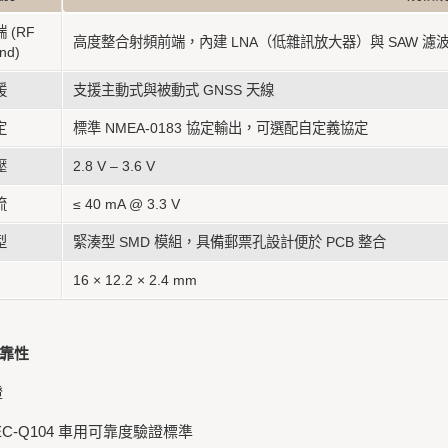
 (RF
高度整合射頻前端，內建 LNA（低雜訊放大器）與 SAW 濾
nd)
援
支援主動式與被動式 GNSS 天線
定
標準 NMEA-0183 協定輸出，可選配自定義協定
壓
2.8 V – 3.6 V
流
≤ 40 mA @ 3.3 V
型
緊湊型 SMD 模組，具備郵票孔設計便於 PCB 整合
16 × 12.2 × 2.4 mm
靠性
證
AEC-Q104 車用可靠度驗證標準