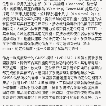
位引擎，採用先進的射頻（RF）與基頻（Baseband）整合架
構。該模組內建運作頻率為 350 MHz 的 Cortex-M4F 處理核心，
採用 22 奈米技術製造，並封裝於極小尺寸（4 × 4 mm）內，在
維持優異功耗效率的同時，提供卓越的運算性能。透過先進的信
號搜尋策略與智慧定位演算法，接收機能夠每秒評估數千萬個時
頻假設，大幅強化信號擷取能力並縮短首次定位時間（TTFF）。
其卓越的冷啟動感度與追蹤性能，使接收機即使在弱信號或部分
遮蔽環境下，也能快速取得並維持定位解。此外，多頻架構使其
在不依賴地面增強系統的情況下，即可達到次米級（Sub-
meter）的定位精度，進一步增強了解算的可靠性。
作為一款高度整合的 GNSS 模組，LVR-1612-U15 旨在簡化系統
開發流程，降低整合高性能衛星定位功能的門檻。其射頻電路、
基頻處理、濾波、放大級、定位演算法與系統介面均已在模組內
部完成優化與預整合。這消除了系統層級對複雜射頻設計與
GNSS 信號調校的需求，讓開發者能迅速將可靠的定位功能導入
產品。採用 LVR-1612-U15 模組後，工程團隊可顯著降低硬體設
計複雜度、縮短射頻校準週期、簡化系統整合並降低開發風險，
同時縮短產品開發時程並加速上市時間。這些特性使得該模組對
於需要快速部署產品且要求高度運作穩定性的應用極具吸引力。