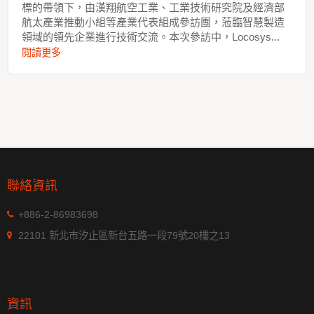
標的帶領下，由漢翔航空工業、工業技術研究院及經濟部
航太產業推動小組等產業代表組成參訪團，蒞臨智慧製造
領域的領先企業進行技術交流。本次參訪中，Locosys...
閱讀更多
聯絡資訊
+886-2-86983698
22101 新北市汐止區新台五路一段79號20樓之13
資訊