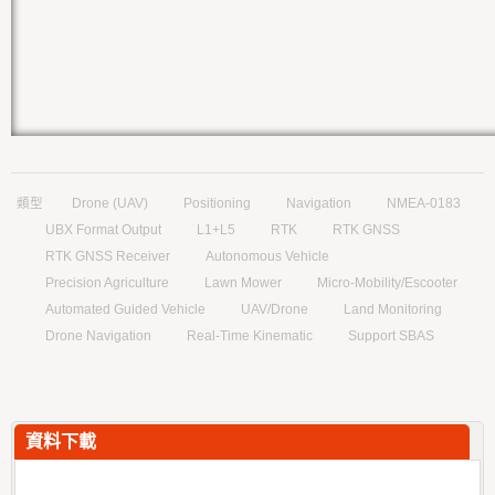
類型
Drone (UAV)
Positioning
Navigation
NMEA-0183
UBX Format Output
L1+L5
RTK
RTK GNSS
RTK GNSS Receiver
Autonomous Vehicle
Precision Agriculture
Lawn Mower
Micro-Mobility/Escooter
Automated Guided Vehicle
UAV/Drone
Land Monitoring
Drone Navigation
Real-Time Kinematic
Support SBAS
資料下載