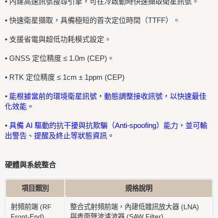
•
內建高速訊號搜尋引擎，可在冷啟動時快速擷取衛星訊號。
•
快速衛星擷取，具備極短的首次定位時間（TTFF）。
•
支援省電與超低功耗模式設定。
• GNSS 定位精度 ≤ 1.0m (CEP)。
• RTK 定位精度 ≤ 1cm ± 1ppm (CEP)
•
能根據當前的環境衛星訊號，動態調整接收訊號，以快速最佳
化效能。
•
具備 AI 驅動的抗干擾與抗欺騙（Anti-spoofing）能力，並可輸
出警告、提醒及終止等狀態資訊。
硬體與系統整合
項目類別
規格說明
射頻前端 (RF
整合式射頻前端，內建低雜訊放大器 (LNA)
Front-End)
與表面聲波濾波器 (SAW Filter)