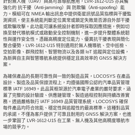
針對無人機（UAV）與高可靠導航應用，LVR-1612-U15 亦具備
強化的 抗干擾（Anti-jamming）與 防欺騙（Anti-spoofing）能
力。模組可在 NMEA 輸出訊息中提供衛星訊號品質指標與干擾監
測資訊，使主系統能判斷定位異常或鎖定失敗是否源自外部干擾
或欺騙攻擊。此功能可讓系統設計者即時採取因應措施，例如切
換至替代導航模式或啟動安全控制機制，進一步提升整體系統韌
性與運作安全性。憑藉高精度定位能力、優異抗干擾表現與簡化
整合優勢，LVR-1612-U15 特別適用於無人機導航、空中巡檢、
空拍影像、群飛控制、智慧物流以及各類 IoT 追蹤與定位設備，
為新興自主與智慧導航系統提供穩定且高效率的 GNSS 解決方
案。
為確保產品的長期可靠性與一致的製造品質，LOCOSYS 在產品
設計、製造及品質保證流程上，均遵循國際公認的汽車品質管理
標準 IATF 16949。此品質框架源於汽車電子產業的嚴苛要求，涵
蓋了完整的設計驗證、供應鏈管理、製造過程控制與持續改善實
務。透過嚴格執行 IATF 16949 品質管理系統，LOCOSYS 確保
每件產品均符合效能、穩定性與追蹤性的最高標準。這種對品質
的承諾，不僅為客戶提供了可靠且耐用的 GNSS 解決方案，也進
一步鞏固了 LVR-1612-U15 在工業、無人機及其他高精度導航市
場的競爭力。