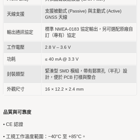
支援被動式 (Passive) 與主動式 (Active)
天線支援
GNSS 天線
標準 NMEA-0183 協定輸出，另可選配原廠自
輸出通訊協定
訂（專有）協定
工作電壓
2.8 V – 3.6 V
功耗
≤ 40 mA @ 3.3 V
緊湊型 SMD 模組，帶有郵票孔（半孔）設
封裝類型
計，便於 PCB 打樣與整合
外觀尺寸
16 × 12.2 × 2.4 mm
品質與可靠度
• CE 認證
• 工規工作溫度範圍：−40°C 至 +85°C。