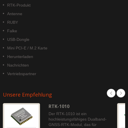
RTK-Produkt
Antenne
RUBY
Falke
USB-Dongle
Mini PCI-E / M.2 Karte
Herunterladen
Nachrichten
Vertriebspartner
Unsere Empfehlung
RTK-1010
Der RTK-1010 ist ein
hochleistungsfähiges Dualband-
GNSS-RTK-Modul, das für