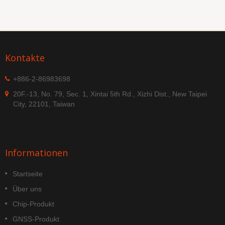
Kontakte
+886-2-86983698
20F.-13, No. 79, Sec. 1, Xintai 5th Rd., Xizhi Dist., New Taipei
City, 22101, Taiwan
Informationen
Startseite
Über uns
Chip-Produkt
GNSS-Produkt