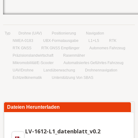
Typ
Drohne (UAV)
Positionierung
Navigation
NMEA-0183
UBX-Formatausgabe
L1+L5
RTK
RTK GNSS
RTK GNSS Empfänger
Autonomes Fahrzeug
Präzisionslandwirtschaft
Rasenmäher
Mikromobilität/E-Scooter
Automatisiertes Geführtes Fahrzeug
UAV/Drohne
Landüberwachung
Drohnennavigation
Echtzeitkinematik
Unterstützung Von SBAS
Dateien Herunterladen
LV-1612-L1_datenblatt_v0.2