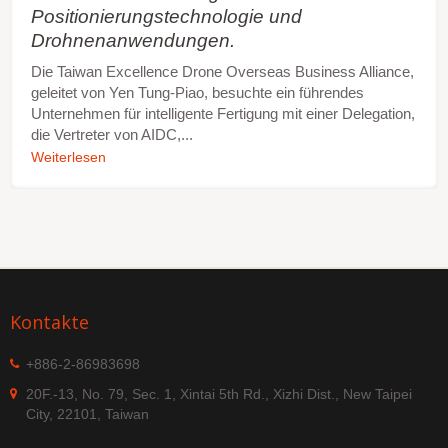
Positionierungstechnologie und
Drohnenanwendungen.
Die Taiwan Excellence Drone Overseas Business Alliance,
geleitet von Yen Tung-Piao, besuchte ein führendes
Unternehmen für intelligente Fertigung mit einer Delegation,
die Vertreter von AIDC,...
Weiterlesen
Kontakte
+886-2-86983698
20F.-13, No. 79, Sec. 1, Xintai 5th Rd., Xizhi Dist., New Taipei
City, 22101, Taiwan