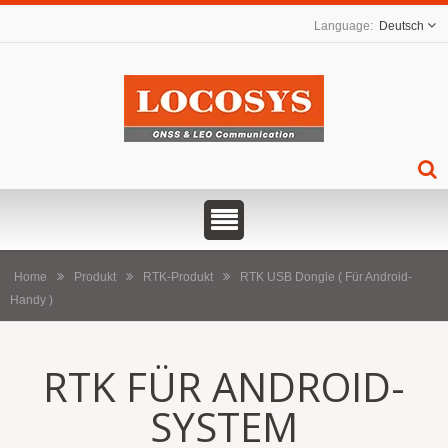
Deutsch
Home
Produkt
RTK-Produkt
RTK USB Dongle ( Für Android-
Handy )
RTK FÜR ANDROID-
SYSTEM