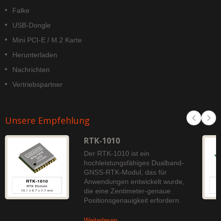
Falke
USB-Dongle
Mini PCI-E / M.2 Karte
Herunterladen
Nachrichten
Vertriebspartner
Unsere Empfehlung
RTK-1010
Der RTK-1010 ist ein
hochleistungsfähiges Dualband-
GNSS-RTK-Modul, das für
Anwendungen entwickelt wurde,
die eine Zentimeter-genaue
Positionsgenauigkeit erfordern.
Weiterlesen