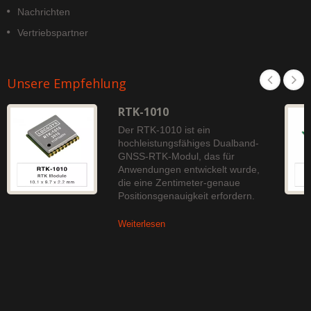
Nachrichten
Vertriebspartner
Unsere Empfehlung
RTK-1010
Der RTK-1010 ist ein
hochleistungsfähiges Dualband-
GNSS-RTK-Modul, das für
Anwendungen entwickelt wurde,
die eine Zentimeter-genaue
Positionsgenauigkeit erfordern.
Weiterlesen