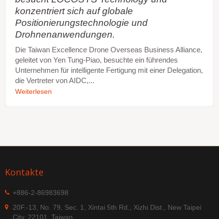
konzentriert sich auf globale
Positionierungstechnologie und
Drohnenanwendungen.
Die Taiwan Excellence Drone Overseas Business Alliance,
geleitet von Yen Tung-Piao, besuchte ein führendes
Unternehmen für intelligente Fertigung mit einer Delegation,
die Vertreter von AIDC,...
Weiterlesen
Kontakte
+886-2-86983698
20F.-13, No. 79, Sec. 1, Xintai 5th Rd., Xizhi Dist., New Taipei
City, 22101, Taiwan