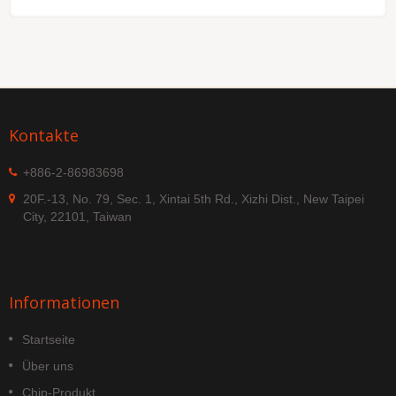
Kontakte
+886-2-86983698
20F.-13, No. 79, Sec. 1, Xintai 5th Rd., Xizhi Dist., New Taipei
City, 22101, Taiwan
Informationen
Startseite
Über uns
Chip-Produkt