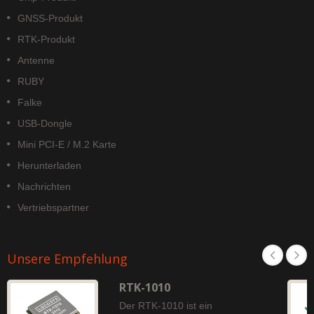
GNSS-Produkt
RTK-Produkt
Antenne
RUBY
Falke
USB-Dongle
Mini PCI-E / M.2 Karte
Herunterladen
Nachrichten
Vertriebspartner
Unsere Empfehlung
RTK-1010
Der RTK-1010 ist ein