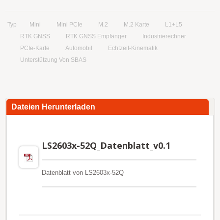
Typ
Mini
Mini PCIe
M.2
M.2 Karte
L1+L5
RTK GNSS
RTK GNSS Empfänger
Industrierechner
PCIe-Karte
Automobil
Echtzeit-Kinematik
Unterstützung Von SBAS
Dateien Herunterladen
LS2603x-52Q_Datenblatt_v0.1
Datenblatt von LS2603x-52Q