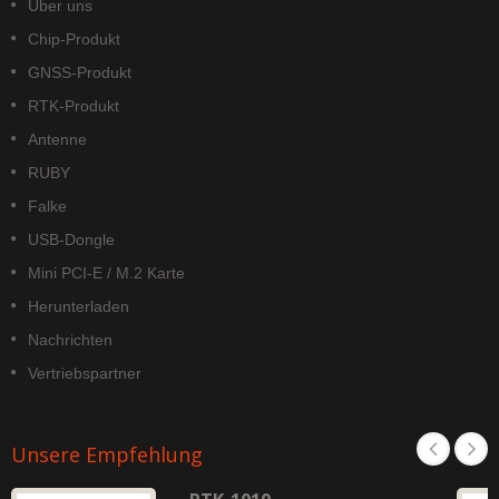
Über uns
Chip-Produkt
GNSS-Produkt
RTK-Produkt
Antenne
RUBY
Falke
USB-Dongle
Mini PCI-E / M.2 Karte
Herunterladen
Nachrichten
Vertriebspartner
Unsere Empfehlung