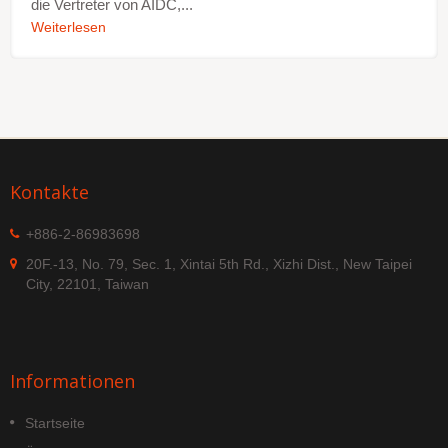
die Vertreter von AIDC,...
Weiterlesen
Kontakte
+886-2-86983698
20F.-13, No. 79, Sec. 1, Xintai 5th Rd., Xizhi Dist., New Taipei
City, 22101, Taiwan
Informationen
Startseite