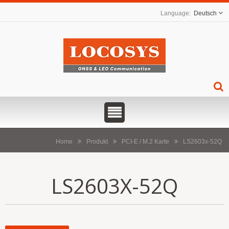
Deutsch
Home
Produkt
PCI-E / M.2 Karte
LS2603x-52Q
LS2603X-52Q