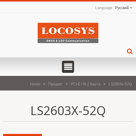
Русский
Home
Продукт
PCI-E / M.2 Карта
LS2603x-52Q
LS2603X-52Q