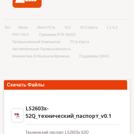
Тип
Мини
Мини PCIe
M.2
M.2 Карта
L1+L5
РТК ГНСС
Приемник RTK GNSS
Промышленный Компьютер
PCIe Карта
Автомобильная Промышленность
Кинематика В Реальном Времени
Поддержка SBAS
Скачать Файлы
LS2603x-
52Q_технический_паспорт_v0.1
Технический паспорт LS2603x-52Q