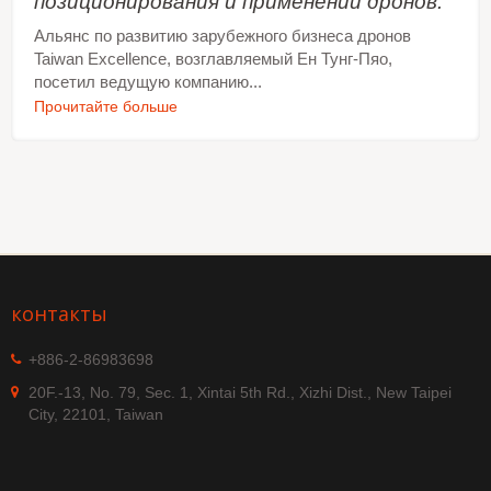
позиционирования и применении дронов.
Альянс по развитию зарубежного бизнеса дронов
Taiwan Excellence, возглавляемый Ен Тунг-Пяо,
посетил ведущую компанию...
Прочитайте больше
контакты
+886-2-86983698
20F.-13, No. 79, Sec. 1, Xintai 5th Rd., Xizhi Dist., New Taipei
City, 22101, Taiwan