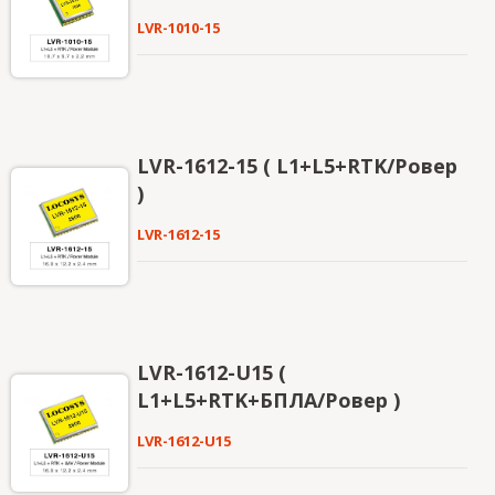
питанием, чтобы стать одной из ведущих групп
LVR-1010-15
с самым легким весом и самым низким
потреблением энергии на рынке.
LVR-1612-15 ( L1+L5+RTK/Ровер
)
LVR-1612-15
LVR-1612-U15 (
L1+L5+RTK+БПЛА/Ровер )
LVR-1612-U15