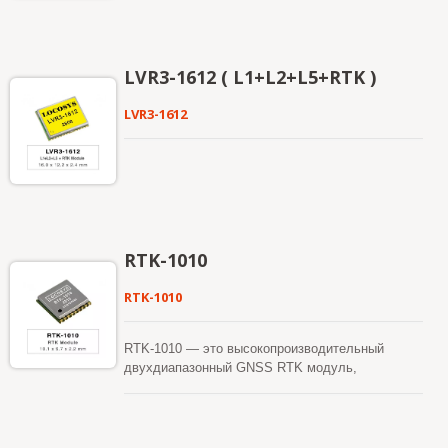
LVR3-1612 ( L1+L2+L5+RTK )
LVR3-1612
RTK-1010
RTK-1010
RTK-1010 — это высокопроизводительный
двухдиапазонный GNSS RTK модуль,
разработанный для приложений, требующих
точности позиционирования на уровне
сантиметров. Он использует 12-нм
технологический процесс и интегрирует