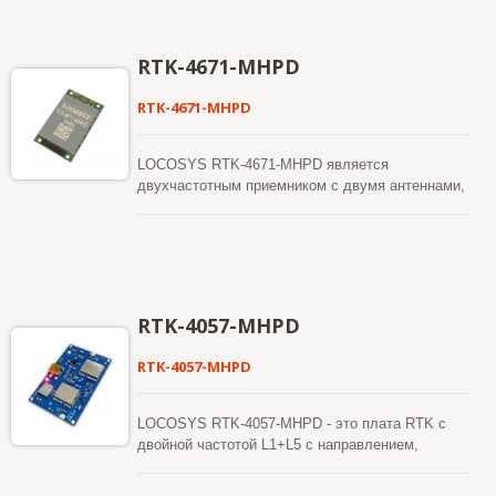
обеспечения бесшовного опыта в плотных
городских каньонах. RTK-4671-MHDR требует
минимальное время для фиксации позиции и
RTK-4671-MHPD
продолжает работать там, где сигналы GNSS
слабые или отсутствуют.
RTK-4671-MHPD
LOCOSYS RTK-4671-MHPD является
двухчастотным приемником с двумя антеннами,
предназначенным для точного земледелия,
дронов и медленно движущихся транспортных
средств. Этот приемник обеспечивает быструю
и точную ориентацию и позицию RTK. Он
поддерживает несколько спутниковых систем,
включая GPS, ГЛОНАСС, BeiDou, GALILEO,
RTK-4057-MHPD
QZSS и SBAS, чтобы улучшить непрерывность
и надежность точного направления и RTK-
RTK-4057-MHPD
позиционирования даже в сложных условиях.
Кроме того, он обладает мощной
совместимостью с другими GNSS-приемниками
LOCOSYS RTK-4057-MHPD - это плата RTK с
на рынке благодаря гибким интерфейсам,
двойной частотой L1+L5 с направлением,
умному аппаратному дизайну и популярным
предназначенная для точных автономных
форматам логов/команд. Универсальный,
управляемых транспортных средств, умного