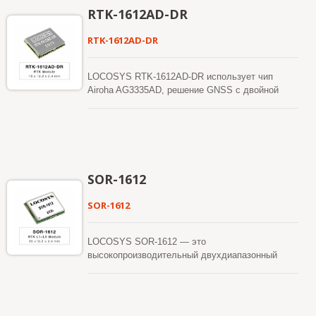
RTK-1612AD-DR
RTK-1612AD-DR
LOCOSYS RTK-1612AD-DR использует чип
Airoha AG3335AD, решение GNSS с двойной
частотой и многими созвездиями, обеспечивая
высокую точность RTK и решение для слияния
датчиков в одном. Он поддерживает не только
GPS, ГЛОНАСС, ГАЛИЛЕО, БЕЙДОУ и QZSS,
но также имеет инерциальные датчики
(акселерометры с 3 осями и гироскопы с 3
SOR-1612
осями), чтобы обеспечить функцию автономного
определения местоположения. В дополнение к
SOR-1612
DR инерционный датчик может обнаруживать
динамику транспортного средства, когда он
надежно прикреплен к автомобилю.
LOCOSYS SOR-1612 — это
Следовательно, аномальные поведения при
высокопроизводительный двухдиапазонный
вождении и состояние автомобиля могут быть
GNSS RTK модуль, разработанный для
обнаружены, и статус тревоги будет включен,
приложений, требующих точности
чтобы напомнить пользователям. Отсутствие
позиционирования на уровне сантиметров.
требований к установке и функция
Модуль поддерживает одновременный прием