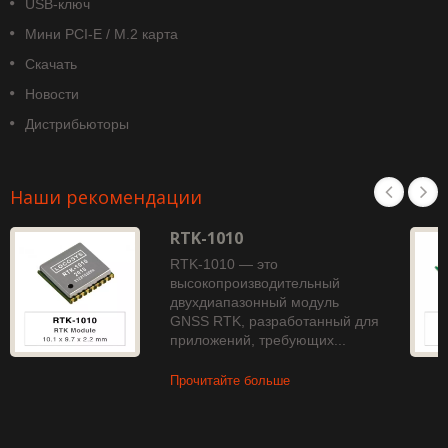
USB-ключ
Мини PCI-E / M.2 карта
Скачать
Новости
Дистрибьюторы
Наши рекомендации
RTK-1010
RTK-1010 — это
высокопроизводительный
двухдиапазонный модуль
GNSS RTK, разработанный для
приложений, требующих...
Прочитайте больше