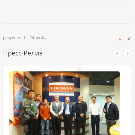
имеет удобный интерфейс работы, что
процессором Intel Atom® x5-E3930 на 1.3ГГц
позволяет пользователям самостоятельно
(разгон до 1.8ГГц), алюминиевым верхним
настраивать режим "Базовая станция" или
корпусом с листовым металлом,
"Ровер". Это крайне удобный продукт. Он
предназначенный для жесткой или бесшумной
обладает мощной совместимостью с другими
среды Ad-hoc сети. LOCOSYS RTK-M300 имеет
GNSS приемниками на рынке благодаря гибким
продвинутый RTK (кинематика в реальном
USB интерфейсам, которые могут быстро
результат 1 - 24 из 44
1
2
времени) приемник, который поддерживает
подключаться к Android системе с
глобальные спутники GPS/Глонасс/Бейдоу/
сантиметровой точностью RTK.
Галилео/QZSS, L1+L5 двойной частоты и
Пресс-Релиз
многоконстелляционное решение для
позиционирования RTK. RTK-M300 использует
плату связи с полным диапазоном 4G-LTE,
обеспечивая покрытие LTE, UMTS/HSPA+ и
GSM/GPRS/EDGE по всему миру. Он
поддерживает Ethernet-соединение для
передачи данных и голоса со скоростью
10/100/1000 Мбит/с. С внешним слотом для SIM-
карты пользователю удобно получать доступ к
SIM-карте. RTK-M300 устанавливает
операционную систему Win10 (или Linux),
подходит для LOCOSYS Программное
обеспечение Firebird предоставляет удобный
графический интерфейс для пользователей,