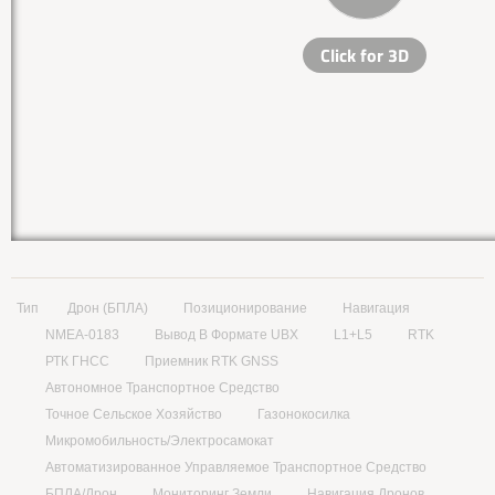
Тип
Дрон (БПЛА)
Позиционирование
Навигация
NMEA-0183
Вывод В Формате UBX
L1+L5
RTK
РТК ГНСС
Приемник RTK GNSS
Автономное Транспортное Средство
Точное Сельское Хозяйство
Газонокосилка
Микромобильность/Электросамокат
Автоматизированное Управляемое Транспортное Средство
БПЛА/Дрон
Мониторинг Земли
Навигация Дронов