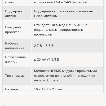
конец
встроенным LNA и SAW фильтром
Поддержка
Поддерживает пассивные и активные
антенн
GNSS антенны
Стандартный выход NMEA-0183 с
Выходной
опциональным проприетарным
протокол
протоколом
Рабочее
2.7 В – 3.6 В
напряжение
Потребление
≤ 25 мА @ 3.3 В
энергии
Компактный SMD модуль с пробивными
Тип упаковки
отверстиями для легкой интеграции на
печатной плате
Размеры
16 × 12.2 × 2.4 мм