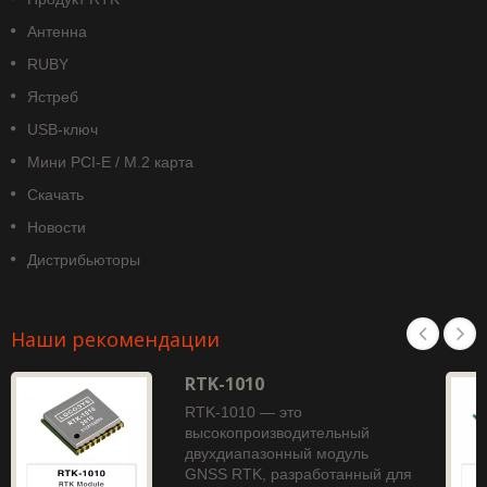
Антенна
RUBY
Ястреб
USB-ключ
Мини PCI-E / M.2 карта
Скачать
Новости
Дистрибьюторы
Наши рекомендации
RTK-1010
RTK-1010 — это
высокопроизводительный
двухдиапазонный модуль
GNSS RTK, разработанный для