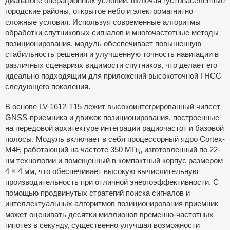
диапазоне операционных условий, включая густонаселенные
городские районы, открытое небо и электромагнитно
сложные условия. Используя современные алгоритмы
обработки спутниковых сигналов и многочастотные методы
позиционирования, модуль обеспечивает повышенную
стабильность решения и улучшенную точность навигации в
различных сценариях видимости спутников, что делает его
идеально подходящим для приложений высокоточной ГНСС
следующего поколения.
В основе LV-1612-T15 лежит высокоинтегрированный чипсет
GNSS-приемника и движок позиционирования, построенные
на передовой архитектуре интеграции радиочастот и базовой
полосы. Модуль включает в себя процессорный ядро Cortex-
M4F, работающий на частоте 350 МГц, изготовленный по 22-
нм технологии и помещенный в компактный корпус размером
4 × 4 мм, что обеспечивает высокую вычислительную
производительность при отличной энергоэффективности. С
помощью продвинутых стратегий поиска сигналов и
интеллектуальных алгоритмов позиционирования приемник
может оценивать десятки миллионов временно-частотных
гипотез в секунду, существенно улучшая возможности