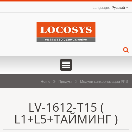
Русский
Home
Продукт
Модули синхронизации PPS
LV-1612-T15 (
L1+L5+ТАЙМИНГ )