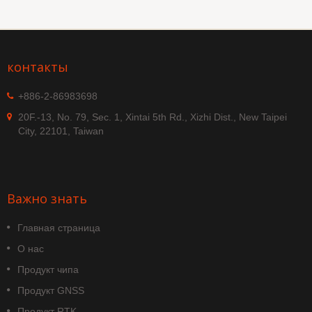
контакты
+886-2-86983698
20F.-13, No. 79, Sec. 1, Xintai 5th Rd., Xizhi Dist., New Taipei
City, 22101, Taiwan
Важно знать
Главная страница
О нас
Продукт чипа
Продукт GNSS
Продукт RTK