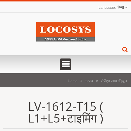
हिन्दी
Home
उत्पाद
पीपीएस समय मॉड्यूल
LV-1612-T15 (
L1+L5+टाइमिंग )