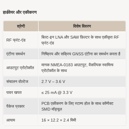
हार्डवेयर और एकीकरण
श्रेणी
विशेष विवरण
बिल्ट-इन LNA और SAW फ़िल्टर के साथ एकीकृत RF
RF फ्रंट-एंड
फ्रंट-एंड
एंटीना समर्थन
निष्क्रिय और सक्रिय GNSS एंटीना का समर्थन करता है
मानक NMEA-0183 आउटपुट, वैकल्पिक स्वामित्व
आउटपुट प्रोटोकॉल
प्रोटोकॉल के साथ
संचालन वोल्टेज
2.7 V – 3.6 V
पावर खपत
≤ 25 mA @ 3.3 V
PCB एकीकरण के लिए स्टाम्प होल के साथ कॉम्पैक्ट
पैकेज प्रकार
SMD मॉड्यूल
आयाम
16 × 12.2 × 2.4 मिमी