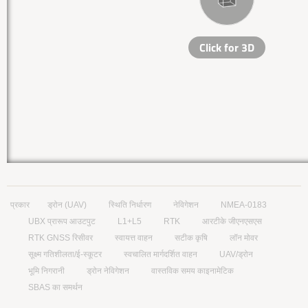
प्रकार
ड्रोन (UAV)
स्थिति निर्धारण
नेविगेशन
NMEA-0183
UBX प्रारूप आउटपुट
L1+L5
RTK
आरटीके जीएनएसएस
RTK GNSS रिसीवर
स्वायत्त वाहन
सटीक कृषि
लॉन मोवर
सूक्ष्म गतिशीलता/ई-स्कूटर
स्वचालित मार्गदर्शित वाहन
UAV/ड्रोन
भूमि निगरानी
ड्रोन नेविगेशन
वास्तविक समय काइनामेटिक
SBAS का समर्थन