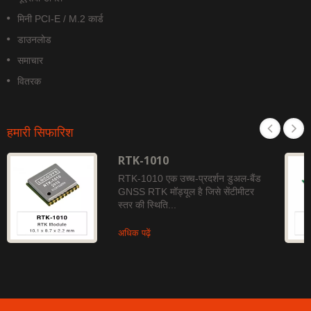
मिनी PCI-E / M.2 कार्ड
डाउनलोड
समाचार
वितरक
हमारी सिफारिश
RTK-1010
RTK-1010 एक उच्च-प्रदर्शन डुअल-बैंड
GNSS RTK मॉड्यूल है जिसे सेंटीमीटर
स्तर की स्थिति...
अधिक पढ़ें