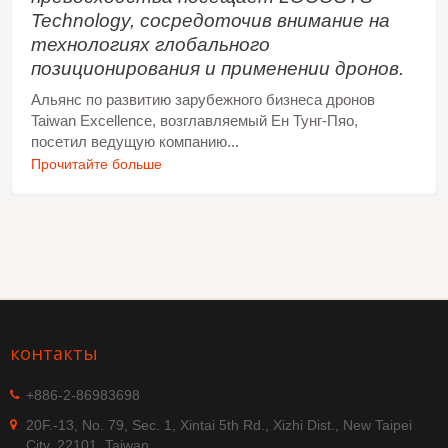
автоматизированных логистических
Technology, сосредоточив внимание на
транспортных средств и т.д.
технологиях глобального
позиционирования и применении дронов.
Альянс по развитию зарубежного бизнеса дронов
Taiwan Excellence, возглавляемый Ен Тунг-Пяо,
посетил ведущую компанию...
Прочитайте больше
контакты
+886-2-86983698
20F.-13, No. 79, Sec. 1, Xintai 5th Rd., Xizhi Dist., New Taipei
City, 22101, Taiwan