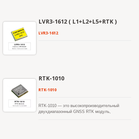
LVR3-1612 ( L1+L2+L5+RTK )
LVR3-1612
RTK-1010
RTK-1010
RTK-1010 — это высокопроизводительный
двухдиапазонный GNSS RTK модуль,
разработанный для приложений, требующих
точности позиционирования на уровне
сантиметров. Он использует 12-нм
технологический процесс и интегрирует