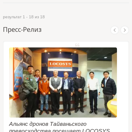
точности позиционирования RTK. Определение
выходным форматам NMEA. Универсальный,
направления на основе GNSS с двумя
компактный размер, полная поддержка
антеннами не подвержено магнитным помехам.
драйверов, низкое потребление энергии и
результат 1 - 18 из 18
В отличие от стандартного двухчастотного
высокая частота обновления. LOCOSYS RTK-
многоконстелляционного RTK модуля, который
4057-MHPD соответствует требованиям
Пресс-Релиз
может оценивать направление только на основе
разработчиков Windows, Linux, Raspberry Pi и
движения, RTK-DUAL обеспечивает точное
Nvidia или потребностям системных
направление даже когда транспортное средство
интеграторов и помогает вам быстро
находится в неподвижном состоянии. Он
реализовать функцию позиционирования для
способен одновременно отслеживать все
беспилотных приложений.
глобальные гражданские навигационные
системы, включая GPS, ГЛОНАСС, GALILEO,
BEIDOU и QZSS. Он одновременно принимает
сигналы L1 и L5, обеспечивая направление
между двумя антеннами и позицию RTK. RTK-
DUAL использует 12-нм технологический
процесс и интегрирует эффективную
архитектуру управления питанием, чтобы стать
одной из ведущих групп с самым легким весом
и самым низким потреблением энергии на
рынке. В паре с нашими двухчастотными
низкомощными спиральными антеннами, это
Альянс дронов Тайваньского
может продлить время работы аккумуляторных
дронов, роботизированных газонокосилок,
превосходства посещает LOCOSYS