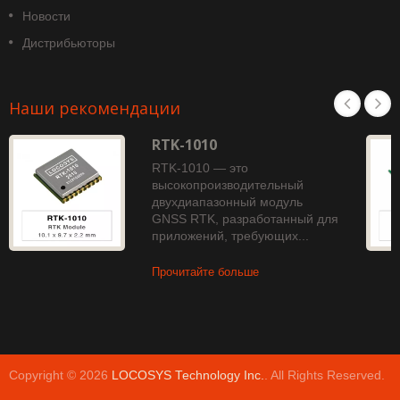
Новости
Дистрибьюторы
Наши рекомендации
RTK-1010
RTK-1010 — это
высокопроизводительный
двухдиапазонный модуль
GNSS RTK, разработанный для
приложений, требующих...
Прочитайте больше
Copyright © 2026
LOCOSYS Technology Inc.
. All Rights Reserved.