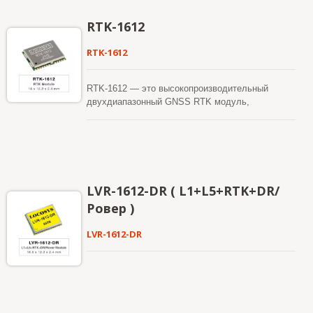
эффективную архитектуру управления
питанием для обеспечения низкого потребления
RTK-1612
энергии и высокой чувствительности. Модуль
поддерживает одновременный прием GPS,
RTK-1612
ГЛОНАСС, BeiDou, GALILEO и QZSS для
повышения доступности и надежности решения
RTK даже в сложных условиях.
RTK-1612 — это высокопроизводительный
двухдиапазонный GNSS RTK модуль,
разработанный для приложений, требующих
точности позиционирования на уровне
сантиметров. Он использует 12-нм
технологический процесс и интегрирует
эффективную архитектуру управления
питанием для обеспечения низкого потребления
LVR-1612-DR ( L1+L5+RTK+DR/
энергии и высокой чувствительности. Модуль
Ровер )
поддерживает одновременный прием GPS,
ГЛОНАСС, BeiDou, GALILEO и QZSS для
LVR-1612-DR
повышения доступности и надежности решения
RTK даже в сложных условиях.