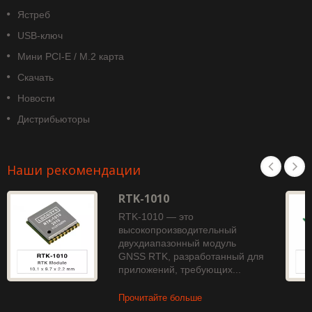
Ястреб
USB-ключ
Мини PCI-E / M.2 карта
Скачать
Новости
Дистрибьюторы
Наши рекомендации
RTK-1010
RTK-1010 — это
высокопроизводительный
двухдиапазонный модуль
GNSS RTK, разработанный для
приложений, требующих...
Прочитайте больше