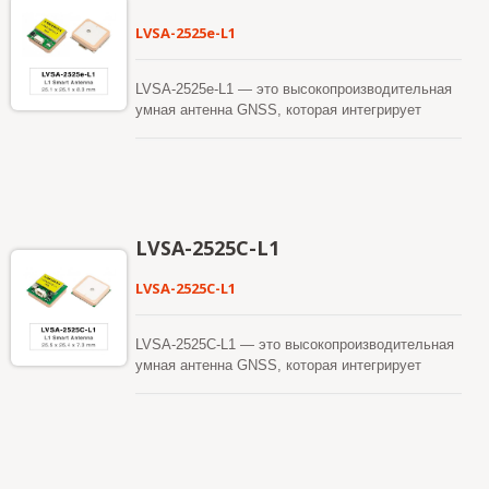
LVSA-2525e-L1
LVSA-2525e-L1 — это высокопроизводительная
умная антенна GNSS, которая интегрирует
модуль приемника GNSS с керамической патч-
антенной размером 25 × 25 × 4 мм в компактном
дизайне. Он поддерживает однодиапазонный
прием многоконстелляционных GNSS, включая
GPS, ГЛОНАСС, Галилео, Бейдоу, QZSS и
SBAS, обеспечивая надежную
LVSA-2525C-L1
производительность позиционирования для
широкого спектра навигационных приложений.
LVSA-2525C-L1
На основе продвинутой архитектуры GNSS-
приемника, LVSA-2525e-L1 обеспечивает
отличную точность позиционирования, высокую
LVSA-2525C-L1 — это высокопроизводительная
чувствительность и быструю регистрацию
умная антенна GNSS, которая интегрирует
сигнала. Его надежная система отслеживания
модуль приемника GNSS с керамической патч-
обеспечивает стабильную работу
антенной размером 25 × 25 × 4 мм в компактном
позиционирования даже в сложных условиях,
дизайне. Она поддерживает однодиапазонный
таких как городские каньоны, под густой
прием GNSS с несколькими созвездиями,
листвой или в районах с слабыми спутниковыми
включая GPS, ГЛОНАСС, Galileo, BeiDou, QZSS
сигналами. LVSA-2525e-L1 отличается низким