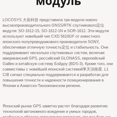
модуль
LOCOSYS 大辰科技 представила три модели нового
высокопроизводительного GNSS/RTK спутникового定位
модуля: SO-1612-15, SO-1612-1N и SOR-1612. Эти модули
используют новейший чип CXD 5610GF от известного
японского полупроводникового производителя SONY,
обеспечивая отличную точность定位 и стабильность. Они
поддерживают несколько спутниковых систем, включая
американский GPS, российский GLONASS, европейский
Galileo и китайскую систему Бэйдоу (BDS-3). Кроме того, они
совместимы с новейшей японской системой準天頂衛星. L1
C/B сигнал специально поддерживается и разработан для
повышения точности и надежности позиционирования в
Японии и Азиатско-Тихоокеанском регионе.
Японский рынок GPS заметно растет благодаря развитию
технологий автономного вождения и умных городов,
особенно в области автономного вождения, где все больше