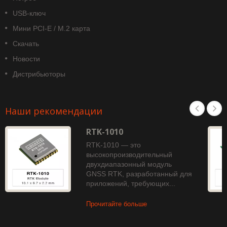
USB-ключ
Мини PCI-E / M.2 карта
Скачать
Новости
Дистрибьюторы
Наши рекомендации
RTK-1010
RTK-1010 — это
высокопроизводительный
двухдиапазонный модуль
GNSS RTK, разработанный для
приложений, требующих...
Прочитайте больше