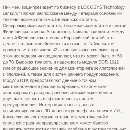
Ник Чен, вице-президент по бизнесу в LOCOSYS Technology,
заявил: "Япония расположена между четырьмя основными
тектоническими плитами: Евразийской плитой,
Североамериканской плитой, Тихоокеанской плитой и плитой
Филиппинского моря. Аналогично, Тайвань находится между
плитой Филиппинского моря и Евразийской плитой, что
делает его высокосейсмически активным. Тайваньское
правительство выявило 42 активные зоны разломов, при
этом исследования предполагают, что их может быть от 50
до 70. Высокая точность и надежность модуля SOR-1612
имеют решающее значение для мониторинга землетрясений
и оползней, а также для систем раннего предупреждения.
Модули RTK предоставляют данные о точном
местоположении в реальном времени, что помогает
анализировать распространение сейсмических волн и
улучшает точность и эффективность систем
предупреждения. Интеграция точных данных
позиционирования с 3D-данными рельефа и анализом ИИ.,
Комплексная система мониторинга землетрясений и
оползней с ранним предупреждением может быстро
выявлять активности оползней, особенно в густонаселенных