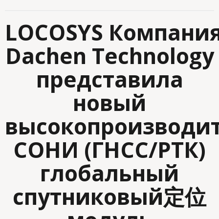
LOCOSYS
Компани
Dachen Technology
представила
новый
высокопроизводи
СОНИ (ГНСС/РТК)
глобальный
спутниковый定位