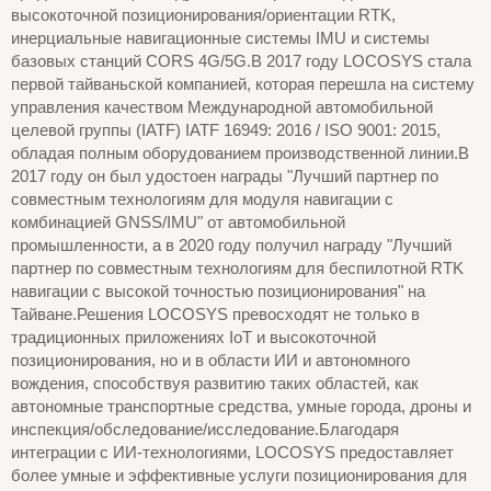
высокоточной позиционирования/ориентации RTK,
инерциальные навигационные системы IMU и системы
базовых станций CORS 4G/5G.В 2017 году LOCOSYS стала
первой тайваньской компанией, которая перешла на систему
управления качеством Международной автомобильной
целевой группы (IATF) IATF 16949: 2016 / ISO 9001: 2015,
обладая полным оборудованием производственной линии.В
2017 году он был удостоен награды "Лучший партнер по
совместным технологиям для модуля навигации с
комбинацией GNSS/IMU" от автомобильной
промышленности, а в 2020 году получил награду "Лучший
партнер по совместным технологиям для беспилотной RTK
навигации с высокой точностью позиционирования" на
Тайване.Решения LOCOSYS превосходят не только в
традиционных приложениях IoT и высокоточной
позиционирования, но и в области ИИ и автономного
вождения, способствуя развитию таких областей, как
автономные транспортные средства, умные города, дроны и
инспекция/обследование/исследование.Благодаря
интеграции с ИИ-технологиями, LOCOSYS предоставляет
более умные и эффективные услуги позиционирования для