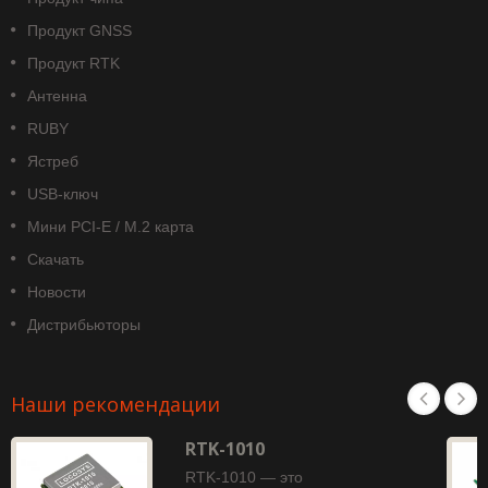
Продукт GNSS
Продукт RTK
Антенна
RUBY
Ястреб
USB-ключ
Мини PCI-E / M.2 карта
Скачать
Новости
Дистрибьюторы
Наши рекомендации
RTK-1010
RTK-1010 — это