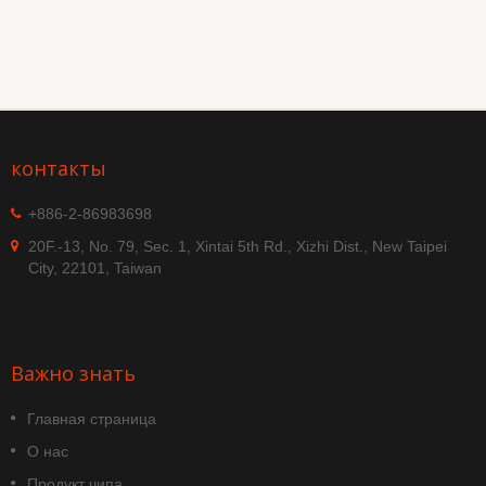
контакты
+886-2-86983698
20F.-13, No. 79, Sec. 1, Xintai 5th Rd., Xizhi Dist., New Taipei
City, 22101, Taiwan
Важно знать
Главная страница
О нас
Продукт чипа