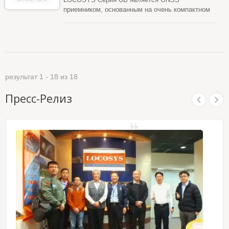
приемником, основанным на очень компактном
форм-факторе USB TypeB, соответствующем
промышленным стандартам. Используя USB
интерфейс, серия USB предоставляет
информацию о глобальном позиционировании и
временных метках, занимая при этом мало
места и потребляя мало энергии в системе.
результат 1 - 18 из 18
Также учитывая существующую поддержку
Windows и Linux, серия USB может легко
Пресс-Релиз
интегрироваться в любую существующую
систему, а также быть легко реализованной в
новых системах.