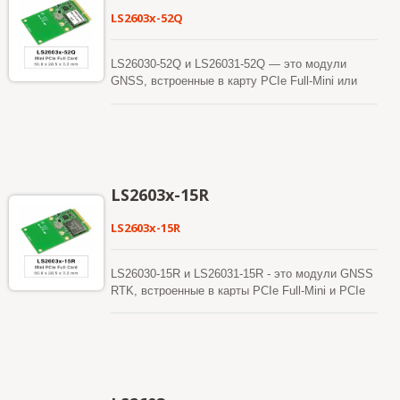
LS2603x-52Q
LS26030-52Q и LS26031-52Q — это модули
GNSS, встроенные в карту PCIe Full-Mini или
PCIe Half-Mini. Эти модули GNSS могут
обеспечить превосходную чувствительность и
производительность даже в условиях
городского каньона и густой листвы. Кроме того,
USB-интерфейс упрощает интеграцию этих
модулей в ноутбук. Эти модули поддерживают
LS2603x-15R
гибридное предсказание эфемерид для
достижения более быстрого холодного старта.
LS2603x-15R
Одна из самогенерируемых эфемеридных
предсказаний, которая не требует ни сетевой
помощи, ни вмешательства процессора хоста.
LS26030-15R и LS26031-15R - это модули GNSS
Это действительно в течение 3 дней и
RTK, встроенные в карты PCIe Full-Mini и PCIe
обновляется автоматически время от времени,
Half-Mini соответственно. Они поддерживают
когда модуль GNSS включен и спутники
одновременный прием двух частот GPS/QZSS,
доступны. Другой - это предсказание эфемерид,
ГЛОНАСС, ГАЛИЛЕО и БЕЙДОУ. Они
сгенерированное сервером, которое получает с
используют передовой 12-нм процесс и
интернет-сервера. Это действительно в течение
эффективную архитектуру управления
14 дней. Обе предсказания эфемерид хранятся
энергопотреблением для достижения низкого