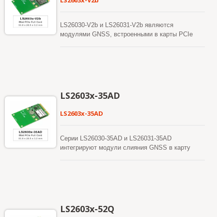
LS2603x-V2b
LS26030-V2b и LS26031-V2b являются
модулями GNSS, встроенными в карты PCIe
Full-Mini и PCIe Half-Mini соответственно. Они
поддерживают одновременный прием двух
частот GPS/QZSS, ГЛОНАСС, ГАЛИЛЕО и
БЕЙДОУ. Они используют передовой 12-нм
процесс и эффективную архитектуру
управления энергопотреблением для
LS2603x-35AD
достижения низкого потребления энергии и
высокой чувствительности. Кроме того, USB-
LS2603x-35AD
интерфейс делает эти модули легкими для
интеграции в ноутбук.
Серии LS26030-35AD и LS26031-35AD
интегрируют модули слияния GNSS в карту
PCIe Full-Mini или PCIe Half-Mini. Эти модули
GNSS DR могут обеспечить превосходную
чувствительность и производительность даже в
условиях городского каньона и густой листвы.
Кроме того, USB-интерфейс упрощает
интеграцию этих модулей в ноутбук.
LS2603x-52Q