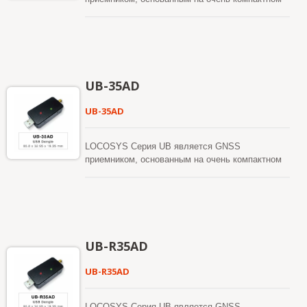
форм-факторе USB TypeB, соответствующем
промышленным стандартам. Используя USB
интерфейс, серия USB предоставляет
информацию о глобальном позиционировании и
временных метках, занимая при этом мало
места и потребляя мало энергии в системе.
UB-35AD
Также учитывая существующую поддержку
Windows и Linux, серия USB может легко
UB-35AD
интегрироваться в любую существующую
систему, а также быть легко реализованной в
новых системах.
LOCOSYS Серия UB является GNSS
приемником, основанным на очень компактном
форм-факторе USB TypeB, соответствующем
промышленным стандартам. Используя USB
интерфейс, серия USB предоставляет
информацию о глобальном позиционировании и
временных метках, занимая при этом мало
места и потребляя мало энергии в системе.
UB-R35AD
Также учитывая существующую поддержку
Windows и Linux, серия USB может легко
UB-R35AD
интегрироваться в любую существующую
систему, а также быть легко реализованной в
новых системах.
LOCOSYS Серия UB является GNSS