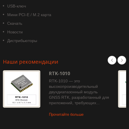
USB-ключ
Мини PCI-E / M.2 карта
Скачать
Новости
Дистрибьюторы
Наши рекомендации
RTK-1010
RTK-1010 — это
высокопроизводительный
двухдиапазонный модуль
GNSS RTK, разработанный для
приложений, требующих...
Прочитайте больше