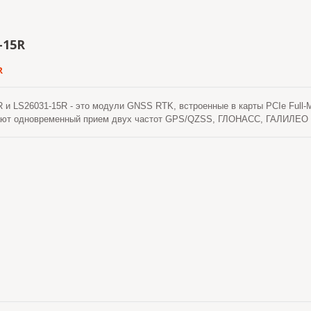
-15R
R
 и LS26031-15R - это модули GNSS RTK, встроенные в карты PCIe Full-Mi
ют одновременный прием двух частот GPS/QZSS, ГЛОНАСС, ГАЛИЛЕО и
ффективную архитектуру управления энергопотреблением для достижени
ности. Кроме того, USB-интерфейс делает эти модули легкими для интег
вания RTK на уровне сантиметров.