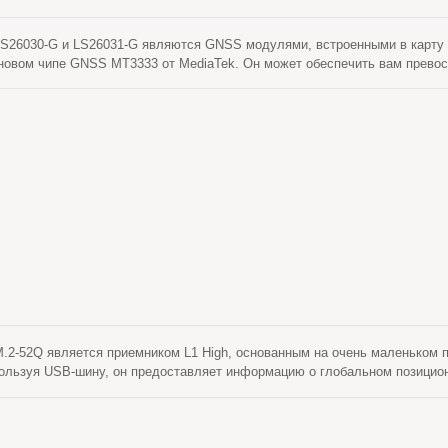
26030-G и LS26031-G являются GNSS модулями, встроенными в карту PCI
 новом чипе GNSS MT3333 от MediaTek. Он может обеспечить вам прево
льность даже в условиях городского каньона и густой листвы. Кроме т
ации в ноутбук. Эти модули поддерживают гибридное предсказание эфем
тарта. Одна из самогенерируемых эфемеридных предсказаний, которая н
ва процессора хоста. Это действительно в течение 3 дней и обновляетс
 включен и спутники доступны. Другой - это предсказание эфемерид, с
рвера. Это действительно в течение 14 дней. Обе предсказания эфемер
т холодный старт за время менее 15 секунд.
2-52Q является приемником L1 High, основанным на очень маленьком
пользуя USB-шину, он предоставляет информацию о глобальном позицион
истеме. Поддерживая Windows и Linux, M.2-52Q может легко интегриро
ряться в новые системы. LOCOSYS M.2-52Q включает в себя модуль LO
 высокоинтегрированный чип приемника GNSS. Он может достичь точнос
 представляет собой 40% улучшение по сравнению с предыдущими покол