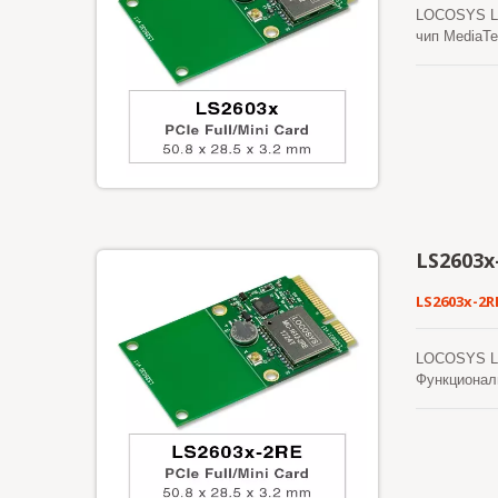
LOCOSYS LS2
чип MediaTe
условиях го
Эти модули
самогенерир
действитель
Другой - эт
течение 14 
менее 15 се
LS2603x
LS2603x-2R
LOCOSYS LS2
Функционал
превосходны
интерфейс д
орбиты, EAS
вмешательст
GPS включе