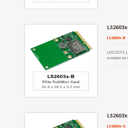
LS2603x
LS2603x-B
LOCOSYS LS
основан на
производите
для интегр
холодного с
вмешательст
модуль GNSS
интернет-се
обеспечиваю
LS2603x
LS2603x-G