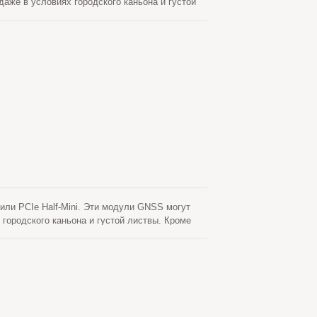
аже в условиях городского каньона и густой
или PCIe Half-Mini. Эти модули GNSS могут
городского каньона и густой листвы. Кроме
оддерживают гибридное предсказание
уемых эфемеридных предсказаний, которая не
 в течение 3 дней и обновляется
 Другой - это предсказание эфемерид,
о в течение 14 дней. Обе предсказания
время менее 15 секунд.