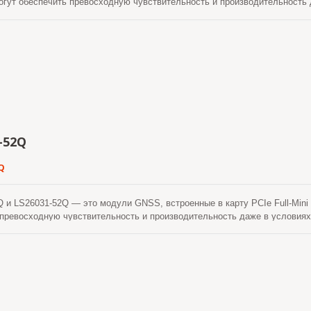
ут обеспечить превосходную чувствительность и производительность д
ме того, USB-интерфейс упрощает интеграцию этих модулей в ноутбук.
-52Q
Q
 и LS26031-52Q — это модули GNSS, встроенные в карту PCIe Full-Mini 
превосходную чувствительность и производительность даже в условиях 
интерфейс упрощает интеграцию этих модулей в ноутбук. Эти модули п
ля достижения более быстрого холодного старта. Одна из самогенерир
сетевой помощи, ни вмешательства процессора хоста. Это действительно
ки время от времени, когда модуль GNSS включен и спутники доступны.
нное сервером, которое получает с интернет-сервера. Это действительн
ранятся во встроенной флэш-памяти и обеспечивают холодный старт за 