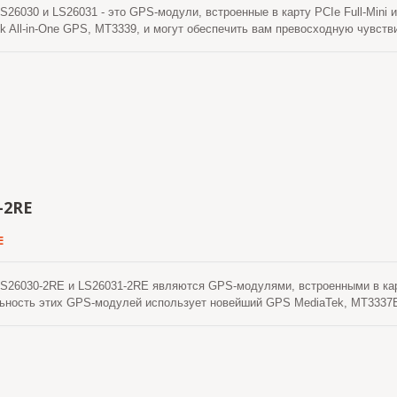
6030 и LS26031 - это GPS-модули, встроенные в карту PCIe Full-Mini и
k All-in-One GPS, MT3339, и могут обеспечить вам превосходную чувств
родского каньона и густой листвы. Кроме того, USB-интерфейс делает 
 поддерживают гибридное предсказание эфемерид для достижения более
уемых эфемеридных предсказаний, которая не требует ни сетевой помо
но в течение 3 дней и обновляется автоматически время от времени, к
о предсказание эфемерид, сгенерированное сервером, которое получает 
дней. Обе предсказания эфемерид хранятся во встроенной флэш-памяти
кунд.
-2RE
E
6030-2RE и LS26031-2RE являются GPS-модулями, встроенными в карту P
ьность этих GPS-модулей использует новейший GPS MediaTek, MT3337E
е чувствительность и производительность даже в условиях городского 
елает эти модули легкими для интеграции в ноутбук. Этот модуль под
YTM, для достижения более быстрого холодного и теплого старта. EAS
ва процессора хоста. Прогноз действителен до 3 дней и обновляется а
н и спутники доступны.