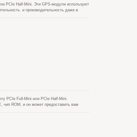
ли PCIe Half-Mini. Эти GPS-модули используют
ительность. и производительность даже в
эти модули легкими для интеграции в ноутбук.
 быстрого холодного старта. Одна из
щи, ни вмешательства процессора хоста. Это
огда модуль GPS включен и спутники доступны.
с интернет-сервера. Это действительно в
 и обеспечивают время холодного старта
CIe Full-Mini или PCIe Half-Mini.
, чип ROM, и он может предоставить вам
каньона и густой листвы. Кроме того, USB
держивает самогенерируемое предсказание
YTM не требует ни сетевой помощи, ни
втоматически время от времени, когда модуль