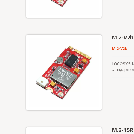
чувствител
условиях сл
всех услови
M.2-V2b
M.2-V2b
LOCOSYS M.
стандартно
занимая при
существующ
Precision M
эффективную
быстрым вр
получать, 
приемника 
движок поис
превосходно
многолучеву
M.2-15R