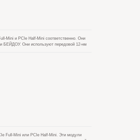
-Mini и PCIe Half-Mini соответственно. Они
 БЕЙДОУ. Они используют передовой 12-нм
я низкого потребления энергии и высокой
грации в ноутбук.
Full-Mini или PCIe Half-Mini. Эти модули