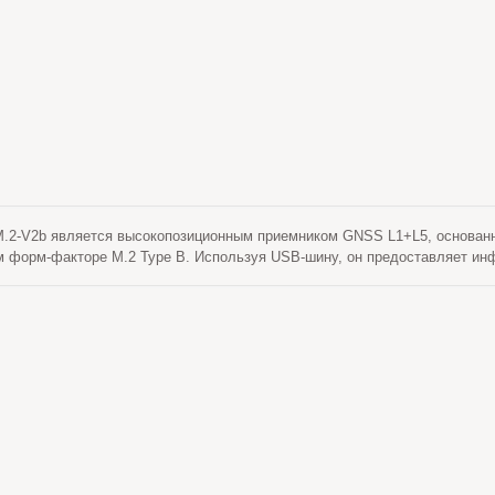
ьность при холодном старте позволяет ему самостоятельно получать, о
або сигнала. Его превосходная чувствительность отслеживания обеспеч
ях наружного применения.
2-V2b является высокопозиционным приемником GNSS L1+L5, основан
м форм-факторе M.2 Type B. Используя USB-шину, он предоставляет ин
 этом мало места и энергии в системе. Поддерживая Windows и Linux, 
ую систему, а также легко внедряться в новые системы. LOCOSYS M.
C-1612-V2b. Он оснащен высокоинтегрированным чипом GNSS-приемника,
 архитектуру управления питанием для достижения низкого потреблени
еменем первого фиксирования (TTFF). Превосходная чувствительность п
отслеживать и фиксировать позицию в сложных условиях слабо сигнала
позволяет непрерывно покрывать позицию почти во всех условиях нару
ка параметров сигнала способен тестировать 16 миллионов временно-ча
е получение сигнала и скорость TTFF. Кроме того, одновременный при
ю задержку и достигает точности позиционирования в пределах субметр