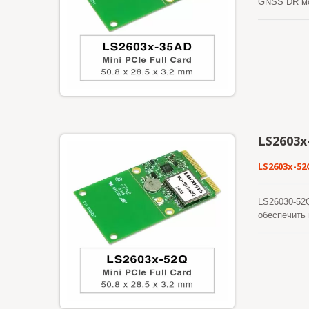
GNSS DR мог
листвы. Кро
LS2603x
LS2603x-52
LS26030-52Q
обеспечить 
того, USB-
эфемерид д
требует ни 
автоматичес
сгенерирова
эфемерид х