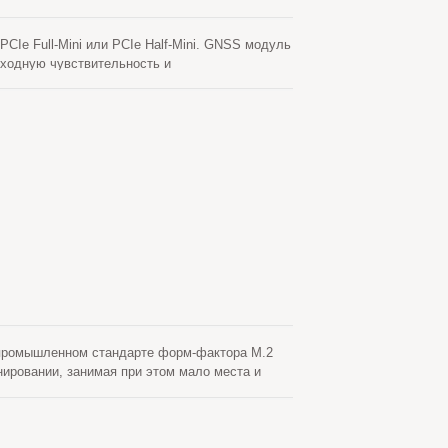
e Full-Mini или PCIe Half-Mini. GNSS модуль
сходную чувствительность и
ого, USB интерфейс делает эти модули легкими
ерид для достижения более быстрого
е требует ни сетевой помощи, ни
я автоматически время от времени, когда
генерированное сервером, которое получает с
ид хранятся во встроенной флэш-памяти и
 промышленном стандарте форм-фактора M.2
ировании, занимая при этом мало места и
ваться в любую существующую систему, а также
COSYS High Precision MG-1612-52Q. Он имеет
ти позиционирования 1,5 м CEP (в открытом
ениями устройств. Превосходная