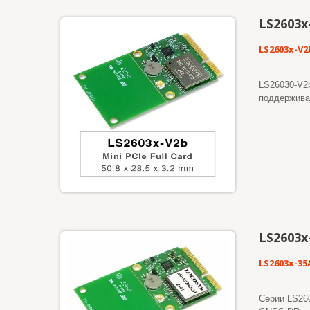
LS2603x
LS2603x-V2
LS26030-V2b
поддержива
процесс и э
чувствитель
LS2603x
LS2603x-35
Серии LS260