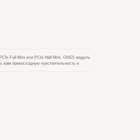
e Full-Mini или PCIe Half-Mini. GNSS модуль
ть вам превосходную чувствительность и
ого, USB интерфейс делает эти модули легкими
ерид для достижения более быстрого
е требует ни сетевой помощи, ни
я автоматически время от времени, когда
генерированное сервером, которое получает с
ид хранятся во встроенной флэш-памяти и