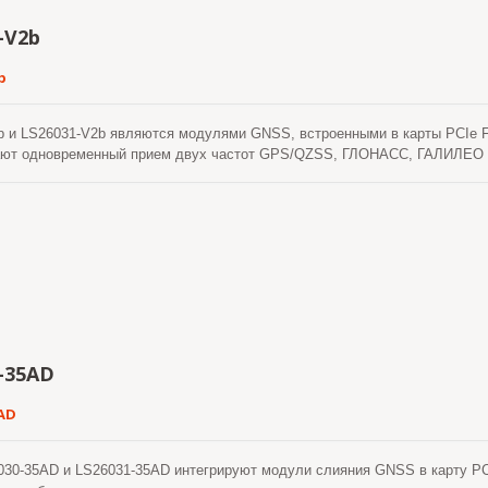
-V2b
b
 и LS26031-V2b являются модулями GNSS, встроенными в карты PCIe Full
ют одновременный прием двух частот GPS/QZSS, ГЛОНАСС, ГАЛИЛЕО и
ффективную архитектуру управления энергопотреблением для достижени
ности. Кроме того, USB-интерфейс делает эти модули легкими для инте
-35AD
AD
30-35AD и LS26031-35AD интегрируют модули слияния GNSS в карту PCIe 