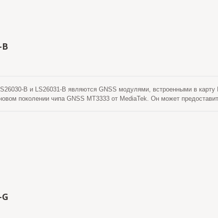
-B
26030-B и LS26031-B являются GNSS модулями, встроенными в карту PCI
 новом поколении чипа GNSS MT3333 от MediaTek. Он может предостави
льность даже в условиях городского каньона и густой листвы. Кроме т
ации в ноутбук. Эти модули поддерживают гибридное предсказание эфем
тарта. Одна из самогенерируемых эфемеридных предсказаний, которая н
ва процессора хоста. Это действительно в течение 3 дней и обновляетс
 включен и спутники доступны. Другой - это предсказание эфемерид, с
рвера. Это действительно в течение 14 дней. Обе предсказания эфемер
т холодный старт за время менее 15 секунд.
-G