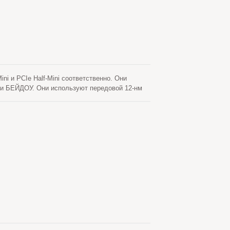
ni и PCIe Half-Mini соответственно. Они
 БЕЙДОУ. Они используют передовой 12-нм
я низкого потребления энергии и высокой
рации в ноутбук, который требует