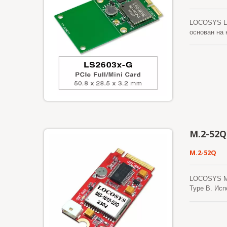
LOCOSYS LS
основан на
производите
для интегр
холодного с
вмешательст
модуль GNSS
интернет-се
обеспечиваю
M.2-52Q
M.2-52Q
LOCOSYS M.
Type B. Ис
энергии в с
легко внед
встроенный
небе), что