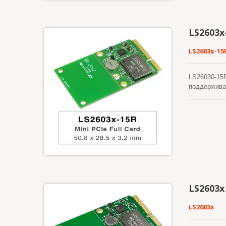
LS2603x
LS2603x-15
LS26030-15R
поддержива
процесс и э
чувствитель
позициониро
LS2603x
LS2603x