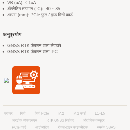
VB (uA): < 1uA
ऑपरेटिंग तापमान (°C): -40 ~ 85
आयाम (mm): PCIe फुल / हाफ मिनी कार्ड
अनुप्रयोग
GNSS RTK फ़ंक्शन वाला लैपटॉप
GNSS RTK फ़ंक्शन वाला IPC
प्रकार
मिनी
मिनी PCIe
M.2
M.2 कार्ड
L1+L5
आरटीके जीएनएसएस
RTK GNSS रिसीवर
औद्योगिक कंप्यूटर
PCIe कार्ड
ऑटोमोटिव
रीयल-टाइम काइनमैटिक
समर्थन SBAS