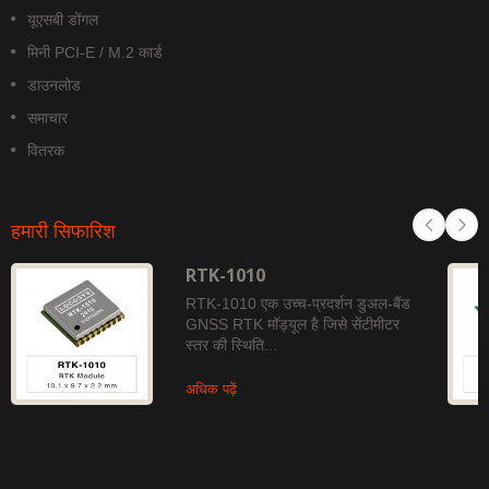
यूएसबी डोंगल
मिनी PCI-E / M.2 कार्ड
डाउनलोड
समाचार
वितरक
हमारी सिफारिश
RTK-1010
RTK-1010 एक उच्च-प्रदर्शन डुअल-बैंड
GNSS RTK मॉड्यूल है जिसे सेंटीमीटर
स्तर की स्थिति...
अधिक पढ़ें