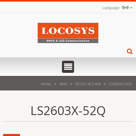
हिन्दी
Home
उत्पाद
PCI-E / M.2 कार्ड
LS2603x-52Q
LS2603X-52Q