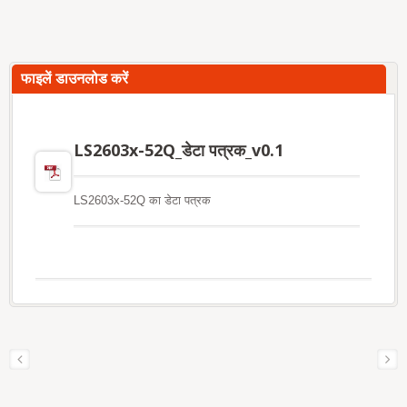
फाइलें डाउनलोड करें
LS2603x-52Q_डेटा पत्रक_v0.1
LS2603x-52Q का डेटा पत्रक