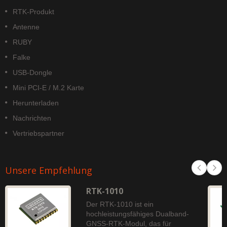
RTK-Produkt
Antenne
RUBY
Falke
USB-Dongle
Mini PCI-E / M.2 Karte
Herunterladen
Nachrichten
Vertriebspartner
Unsere Empfehlung
RTK-1010
Der RTK-1010 ist ein
hochleistungsfähiges Dualband-
GNSS-RTK-Modul, das für