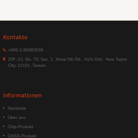
Kontakte
+886-2-86983698
20F.-13, No. 79, Sec. 1, Xintai 5th Rd., Xizhi Dist., New Taipei
City, 22101, Taiwan
Informationen
Startseite
Über uns
Chip-Produkt
GNSS-Produkt