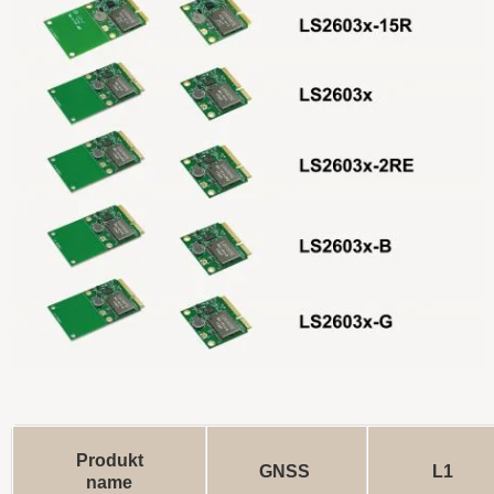
Produkt
GNSS
L1
name