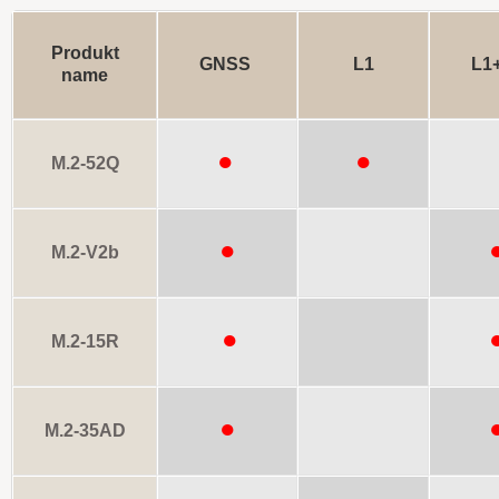
Produkt
GNSS
L1
L1
name
●
●
M.2-52Q
●
M.2
-V2b
●
M.2
-15R
●
M.2
-35AD