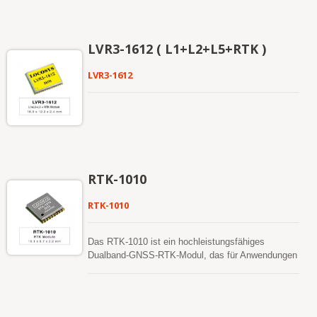
LVR3-1612 ( L1+L2+L5+RTK )
LVR3-1612
RTK-1010
RTK-1010
Das RTK-1010 ist ein hochleistungsfähiges
Dualband-GNSS-RTK-Modul, das für Anwendungen
entwickelt wurde, die eine Zentimeter-genaue
Positionierungsgenauigkeit erfordern. Es verwendet
einen 12-nm-Prozess und integriert eine effiziente
Energieverwaltungsarchitektur, um einen niedrigen