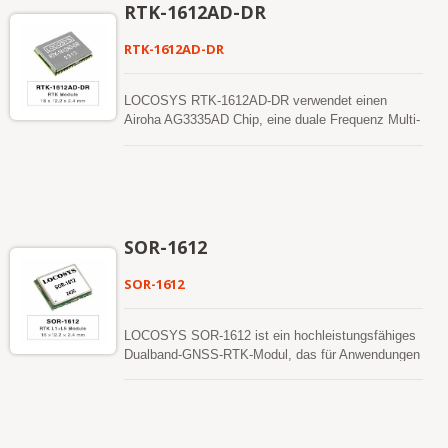
RTK-1612AD-DR
RTK-1612AD-DR
LOCOSYS RTK-1612AD-DR verwendet einen
Airoha AG3335AD Chip, eine duale Frequenz Multi-
Konstellationslösung GNSS, die RTK-
Hochpräzision und eine Sensorfusionslösung in
einem bietet. Es unterstützt nicht nur GPS,
GLONASS, GALILEO, BEIDOU und QZSS,
sondern verfügt auch über Inertialsensoren (3-
Achsen-Beschleunigungsmesser und 3-Achsen-
SOR-1612
Gyroskope), um eine ungebundene
Totpunktbestimmung zu ermöglichen. Zusätzlich zu
SOR-1612
DR kann ein Inertialsensor die Fahrzeugdynamik
erkennen, wenn er fest am Fahrzeug angebracht
ist. Folglich können abnormale Fahrverhalten und
LOCOSYS SOR-1612 ist ein hochleistungsfähiges
der Fahrzeugstatus erkannt werden, und der
Dualband-GNSS-RTK-Modul, das für Anwendungen
Alarmstatus wird aktiviert, um die Benutzer zu
entwickelt wurde, die eine Zentimeter-genaue
erinnern. Keine Anforderungen an die
Positionsgenauigkeit erfordern. Das Modul
Installationsausrichtung und die automatische
unterstützt den gleichzeitigen Empfang von GPS,
Kalibrierungsfunktion machen es einfach zu
BeiDou, GALILEO und QZSS, um die Verfügbarkeit
bedienen. Mit diesen Funktionen kann der RTK-