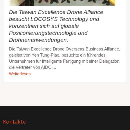
(-30 ~ +70 Grad) und des militärischen Standard-
Vibrationstests (MIL-STD-810) ermöglicht die
Die Taiwan Excellence Drone Alliance
Installation eine schnelle und einfache
besucht LOCOSYS Technology und
Durchführung. Es ist besonders für die RTK-
konzentriert sich auf globale
Basisstation geeignet, wenn der Platz für das
Computersystem begrenzt ist, ohne dabei auf die
Positionierungstechnologie und
Funktionen zu verzichten. Ob als RTK-Basisstation
Drohnenanwendungen.
oder RTK-Rover, es ist sehr schnell und bequem zu
verwenden und zu installieren. Der RTK-M300
Die Taiwan Excellence Drone Overseas Business Alliance,
bietet die Flexibilität, um unterschiedlichen
geleitet von Yen Tung-Piao, besuchte ein führendes
Anforderungen für telemetrische Überwachungs-
Unternehmen für intelligente Fertigung mit einer Delegation,
oder Vermessungsanwendungen gerecht zu
die Vertreter von AIDC,...
werden.
Weiterlesen
Kontakte