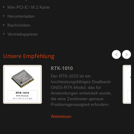
Mini PCI-E / M.2 Karte
Herunterladen
Nachrichten
Vertriebspartner
Unsere Empfehlung
RTK-1010
Der RTK-1010 ist ein
hochleistungsfähiges Dualband-
GNSS-RTK-Modul, das für
Anwendungen entwickelt wurde,
die eine Zentimeter-genaue
Positionsgenauigkeit erfordern.
Weiterlesen