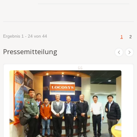
E3930 Prozessor Dual Core 1,3 GHz (bis zu 1,8
Kompatibilität mit anderen GNSS-Empfängern auf
GHz), Aluminiumgehäuse mit Blech, ist für die raue
dem Markt aus, da flexible USB-Schnittstellen
oder geräuschlose Ad-hoc-Netzwerkumgebung
schnell auf dem Android-System mit
konzipiert. LOCOSYS RTK-M300 verfügt über den
zentimetergenauer RTK ausgestattet werden
fortschrittlichen RTK (Echtzeit-Kinematik)
können.
Empfänger, der globale
Ergebnis 1 - 24 von 44
1
2
GPS/Glonass/Beidou/Galileo/QZSS Satelliten,
L1+L5 Dualfrequenz und eine Multi-Konstellations-
RTK-Positionslösung unterstützt. Die RTK-M300
Pressemitteilung
verwendet ein Kommunikationsboard mit voller
Frequenz für 4G-LTE, weltweite LTE-,
UMTS/HSPA+- und GSM/GPRS/EDGE-
Abdeckung. Es bietet 10/100/1000Mbps Ethernet-
Daten- und Sprachverbindungen. Mit externem
SIM-Sockel ermöglicht es dem Benutzer, bequem
auf die SIM-Karte zuzugreifen. RTK-M300 installiert
das Betriebssystem Win10 (oder Linux), geeignet
für LOCOSYS Firebird-Anwendungssoftware bietet
eine benutzerfreundliche grafische
Bedienoberfläche, unabhängig davon, ob sie für
das Management von "Basisstationen" oder für die
Nutzung von "Rover" verwendet wird. Aufgrund
des lüfterlosen kompakten Designs, der
Zertifizierung für Hoch- und Niedertemperaturtests