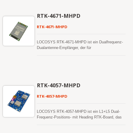
bebauten städtischen Schluchten zu bieten. RTK-
4671-MHDR benötigt die kürzeste Zeit, um die
Position zu fixieren, und funktioniert weiterhin, wo
RTK-4671-MHPD
GNSS-Signale schwach oder nicht verfügbar sind.
RTK-4671-MHPD
LOCOSYS RTK-4671-MHPD ist ein Dualfrequenz-
Dualantenne-Empfänger, der für
Präzisionslandwirtschaft, Drohnen und langsam
fahrende Fahrzeuge konzipiert ist. Dieser
Empfänger bietet eine schnelle, präzise
Ausrichtung und RTK-Position. Es unterstützt
mehrere Konstellationen, einschließlich GPS,
GLONASS, BeiDou, GALILEO, QZSS und SBAS,
RTK-4057-MHPD
um die Kontinuität und Zuverlässigkeit der präzisen
Ausrichtung und RTK-Position selbst in rauen
RTK-4057-MHPD
Umgebungen zu verbessern. Darüber hinaus bietet
es eine leistungsstarke Kompatibilität mit anderen
GNSS-Empfängern auf dem Markt durch flexible
LOCOSYS RTK-4057-MHPD ist ein L1+L5 Dual-
Schnittstellen, intelligentes Hardware-Design und
Frequenz-Positions- mit Heading RTK-Board, das
gängige Protokolle/Befehlsformate. Vielseitig,
für präzise autonom gesteuerte Fahrzeuge,
kompakt, intelligent, energieeffizient und mit hoher
intelligente Landwirtschaft, unbemannte
Aktualisierungsrate erfüllt der LOCOSYS RTK-