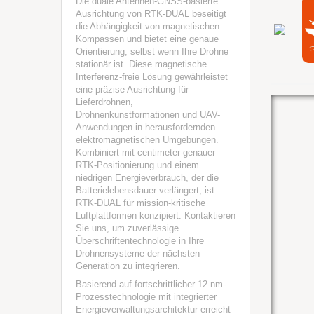
Die duale Antennen-GNSS-basierte
Ausrichtung von RTK-DUAL beseitigt
die Abhängigkeit von magnetischen
Kompassen und bietet eine genaue
Orientierung, selbst wenn Ihre Drohne
stationär ist. Diese magnetische
Interferenz-freie Lösung gewährleistet
eine präzise Ausrichtung für
Lieferdrohnen,
Drohnenkunstformationen und UAV-
Anwendungen in herausfordernden
elektromagnetischen Umgebungen.
Kombiniert mit centimeter-genauer
RTK-Positionierung und einem
niedrigen Energieverbrauch, der die
Batterielebensdauer verlängert, ist
RTK-DUAL für mission-kritische
Luftplattformen konzipiert. Kontaktieren
Sie uns, um zuverlässige
Überschriftentechnologie in Ihre
Drohnensysteme der nächsten
Generation zu integrieren.
Basierend auf fortschrittlicher 12-nm-
Prozesstechnologie mit integrierter
Energieverwaltungsarchitektur erreicht