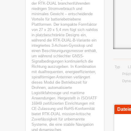
der RTK-DUAL branchenführenden
niedrigen Stromverbrauch und
minimales Gewicht – entscheidende
Vorteile für batteriebetriebene
Plattformen. Der kompakte Formfaktor
von 27 x 20 x 5,4 mm fügt sich nahtlos
in platzbeschränkte Designs ein,
während die RTK-DUAL-B-Variante ein
integriertes 3-Achsen-Gyroskop und
einen Beschleunigungsmesser enthält,
um während schlechter GNSS-
Signalbedingungen kontinuierlich die
Richtung auszugeben. In Kombination
Typ
L
mit dualfrequenten, energieeffizienten,
Präzi
spiralförmigen Antennen verlängert
Dyna
dieses Modul die Betriebszeit für
Drohnen, automatisierte
Logistikfahrzeuge und maritime
Anwendungen. Hergestellt in ISO/IATF
16949 zertifizierten Einrichtungen mit
CE-Zulassung und RoHS-Konformität
Datei
bietet RTK-DUAL mission-kritische
Zuverlässigkeit für unbemannte
Systeme, die eine stabile Navigation
und dynamisches