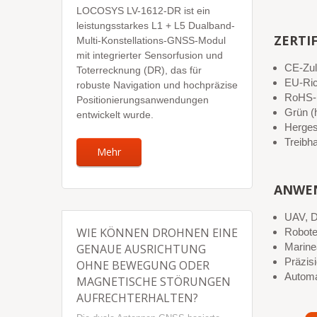
LOCOSYS LV-1612-DR ist ein
leistungsstarkes L1 + L5 Dualband-
ZERTI
Multi-Konstellations-GNSS-Modul
mit integrierter Sensorfusion und
CE-Zu
Toterrecknung (DR), das für
EU-Ric
robuste Navigation und hochpräzise
RoHS-k
Positionierungsanwendungen
Grün (h
entwickelt wurde.
Hergest
Treibh
Mehr
ANWE
UAV, D
WIE KÖNNEN DROHNEN EINE
Robote
Marin
GENAUE AUSRICHTUNG
Präzis
OHNE BEWEGUNG ODER
Automa
MAGNETISCHE STÖRUNGEN
AUFRECHTERHALTEN?