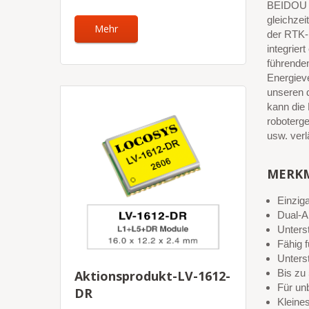
BEIDOU u
gleichzei
Mehr
der RTK-
integrier
führende
Energiev
unseren d
kann die
roboterg
usw. verl
MERK
Einzig
Dual-A
Unter
Fähig
Unters
Bis zu
Aktionsprodukt-LV-1612-
Für u
DR
Kleine