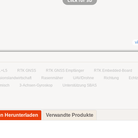
1+L5
RTK GNSS
RTK GNSS Empfänger
RTK Embedded-Board
sionslandwirtschaft
Rasenmäher
UAV/Drohne
Richtung
Echtz
misch
3-Achsen-Gyroskop
Unterstützung SBAS
en Herunterladen
Verwandte Produkte