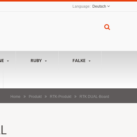
Deutsch
NE
RUBY
FALKE
Home
Produkt
RTK-Produkt
RTK DUAL-Board
L