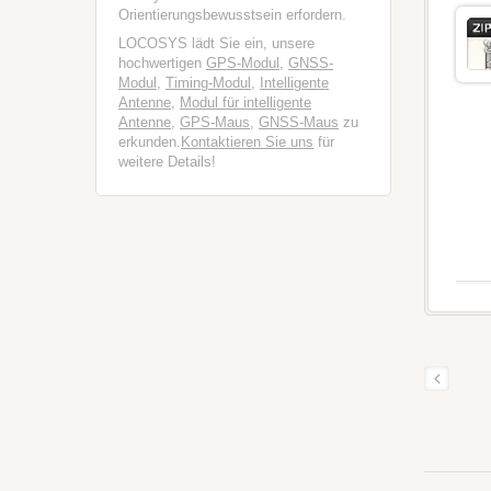
Orientierungsbewusstsein erfordern.
LOCOSYS lädt Sie ein, unsere
hochwertigen
GPS-Modul
,
GNSS-
Modul
,
Timing-Modul
,
Intelligente
Antenne
,
Modul für intelligente
Antenne
,
GPS-Maus
,
GNSS-Maus
zu
erkunden.
Kontaktieren Sie uns
für
weitere Details!