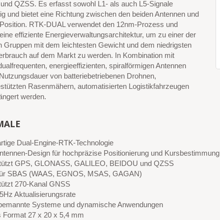
nd QZSS. Es erfasst sowohl L1- als auch L5-Signale
tig und bietet eine Richtung zwischen den beiden Antennen und
Position. RTK-DUAL verwendet den 12nm-Prozess und
t eine effiziente Energieverwaltungsarchitektur, um zu einer der
n Gruppen mit dem leichtesten Gewicht und dem niedrigsten
erbrauch auf dem Markt zu werden. In Kombination mit
ualfrequenten, energieeffizienten, spiralförmigen Antennen
 Nutzungsdauer von batteriebetriebenen Drohnen,
estützten Rasenmähern, automatisierten Logistikfahrzeugen
ängert werden.
MALE
artige Dual-Engine-RTK-Technologie
ntennen-Design für hochpräzise Positionierung und Kursbestimmung
stützt GPS, GLONASS, GALILEO, BEIDOU und QZSS
 für SBAS (WAAS, EGNOS, MSAS, GAGAN)
tützt 270-Kanal GNSS
 5Hz Aktualisierungsrate
nbemannte Systeme und dynamische Anwendungen
s Format 27 x 20 x 5,4 mm