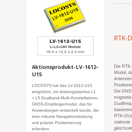
RTK-
Aktionsprodukt-LV-1612-
Die RTK-D
Modul, d
U15
Antennen
Positioni
LOCOSYS hat das LV-1612-U15
Die GNSS-
eingeführt, ein leistungsstarkes L1
magnetis
+ L5 Dualband-Multi-Konstellations-
Dualfreq
GNSS-Empfängermodul, das für
basieren
Anwendungen entwickelt wurde, die
RTK-DUAL
eine robuste Navigationsleistung
stationär
und präzise Positionierung
gleichze
erfordern.