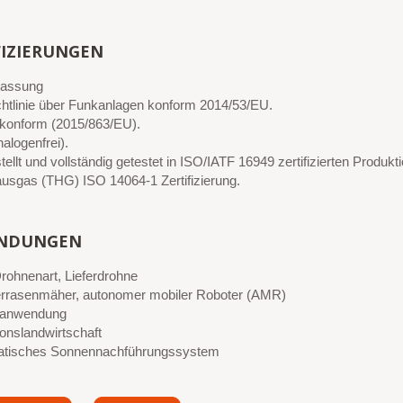
FIZIERUNGEN
lassung
htlinie über Funkanlagen konform 2014/53/EU.
onform (2015/863/EU).
alogenfrei).
ellt und vollständig getestet in ISO/IATF 16949 zertifizierten Produkt
ausgas (THG) ISO 14064-1 Zertifizierung.
NDUNGEN
rohnenart, Lieferdrohne
rrasenmäher, autonomer mobiler Roboter (AMR)
eanwendung
ionslandwirtschaft
tisches Sonnennachführungssystem