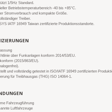
tützt 1/5Hz Standard.
ieller Betriebstemperaturbereich -40 bis +85°C.
ger Stromverbrauch und kompakte Größe.
lständiger Treiber.
S IATF 16949 Taiwan zertifizierte Produktionsstandorte.
FIZIERUNGEN
lassung
htlinie über Funkanlagen konform 2014/53/EU.
onform (2015/863/EU).
alogenfrei).
ellt und vollständig getestet in ISO/IATF 16949 zertifizierten Produkt
izierung für Treibhausgas (THG) ISO 14064-1.
NDUNGEN
me Fahrzeugführung
nnte Luftfahrzeuge