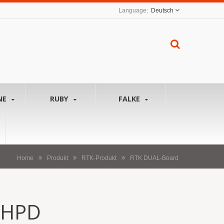
Deutsch
NE
RUBY
FALKE
Home
Produkt
RTK-Produkt
RTK DUAL-Board
MHPD