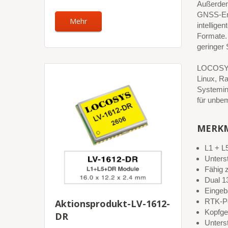
Außerdem 
GNSS-Emp
Mehr
intellig
Formate. 
geringer 
LOCOSYS 
Linux, Ra
Systemint
für unbe
MERK
L1 + L
Unters
Fähig
Dual 1
Eingeb
RTK-Po
Aktionsprodukt-LV-1612-
Kopfge
DR
Unters