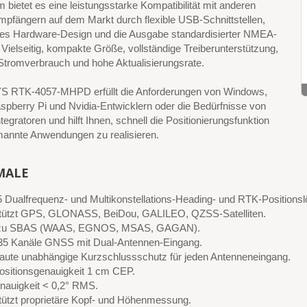
bietet es eine leistungsstarke Kompatibilität mit anderen
fängern auf dem Markt durch flexible USB-Schnittstellen,
entes Hardware-Design und die Ausgabe standardisierter NMEA-
Vielseitig, kompakte Größe, vollständige Treiberunterstützung,
Stromverbrauch und hohe Aktualisierungsrate.
RTK-4057-MHPD erfüllt die Anforderungen von Windows,
spberry Pi und Nvidia-Entwicklern oder die Bedürfnisse von
egratoren und hilft Ihnen, schnell die Positionierungsfunktion
mannte Anwendungen zu realisieren.
MALE
5 Dualfrequenz- und Multikonstellations-Heading- und RTK-Positions
tützt GPS, GLONASS, BeiDou, GALILEO, QZSS-Satelliten.
 zu SBAS (WAAS, EGNOS, MSAS, GAGAN).
35 Kanäle GNSS mit Dual-Antennen-Eingang.
aute unabhängige Kurzschlussschutz für jeden Antenneneingang.
sitionsgenauigkeit 1 cm CEP.
nauigkeit < 0,2° RMS.
tützt proprietäre Kopf- und Höhenmessung.