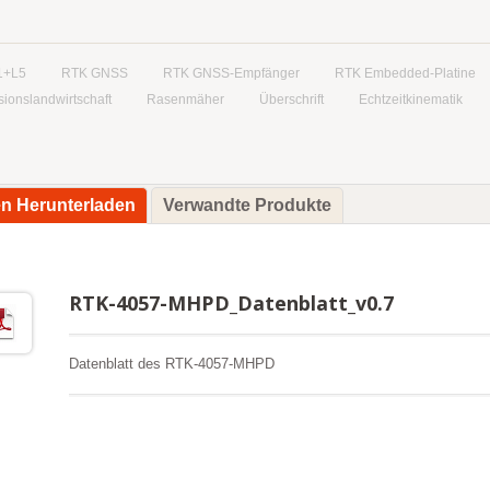
1+L5
RTK GNSS
RTK GNSS-Empfänger
RTK Embedded-Platine
sionslandwirtschaft
Rasenmäher
Überschrift
Echtzeitkinematik
en Herunterladen
Verwandte Produkte
RTK-4057-MHPD_Datenblatt_v0.7
Datenblatt des RTK-4057-MHPD