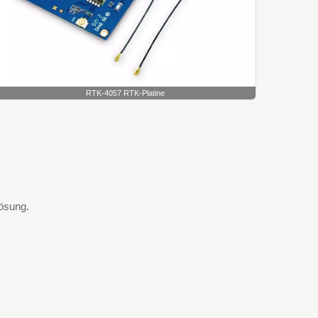
RTK-4057 RTK-Platine
lösung.