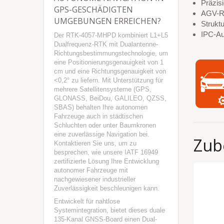
Präzis
GPS-GESCHÄDIGTEN
AGV-R
UMGEBUNGEN ERREICHEN?
Strukt
IPC-Au
Der RTK-4057-MHPD kombiniert L1+L5
Dualfrequenz-RTK mit Dualantenne-
Richtungsbestimmungstechnologie, um
eine Positionierungsgenauigkeit von 1
cm und eine Richtungsgenauigkeit von
<0,2° zu liefern. Mit Unterstützung für
mehrere Satellitensysteme (GPS,
GLONASS, BeiDou, GALILEO, QZSS,
SBAS) behalten Ihre autonomen
Fahrzeuge auch in städtischen
Schluchten oder unter Baumkronen
eine zuverlässige Navigation bei.
Zub
Kontaktieren Sie uns, um zu
besprechen, wie unsere IATF 16949
zertifizierte Lösung Ihre Entwicklung
autonomer Fahrzeuge mit
nachgewiesener industrieller
Zuverlässigkeit beschleunigen kann.
Entwickelt für nahtlose
Systemintegration, bietet dieses duale
135-Kanal GNSS-Board einen Dual-