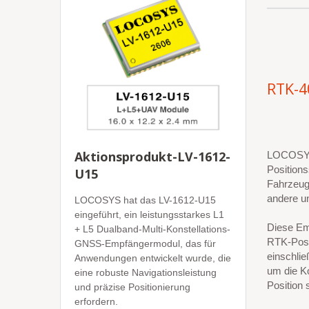
RTK-
Aktionsprodukt-LV-1612-
LOCOSYS
Position
U15
Fahrzeuge
andere u
LOCOSYS hat das LV-1612-U15
eingeführt, ein leistungsstarkes L1
Diese Emp
+ L5 Dualband-Multi-Konstellations-
RTK-Posit
GNSS-Empfängermodul, das für
einschl
Anwendungen entwickelt wurde, die
um die Ko
eine robuste Navigationsleistung
Position
und präzise Positionierung
erfordern.