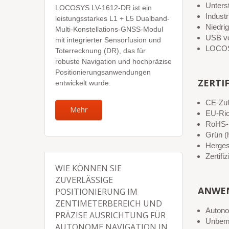
Unters
LOCOSYS LV-1612-DR ist ein
Industr
leistungsstarkes L1 + L5 Dualband-
Niedri
Multi-Konstellations-GNSS-Modul
USB vol
mit integrierter Sensorfusion und
LOCOSY
Toterrecknung (DR), das für
robuste Navigation und hochpräzise
Positionierungsanwendungen
ZERTI
entwickelt wurde.
CE-Zu
Mehr
EU-Ric
RoHS-k
Grün (h
Hergest
Zertif
WIE KÖNNEN SIE
ZUVERLÄSSIGE
ANWE
POSITIONIERUNG IM
ZENTIMETERBEREICH UND
Autono
PRÄZISE AUSRICHTUNG FÜR
Unbema
AUTONOME NAVIGATION IN