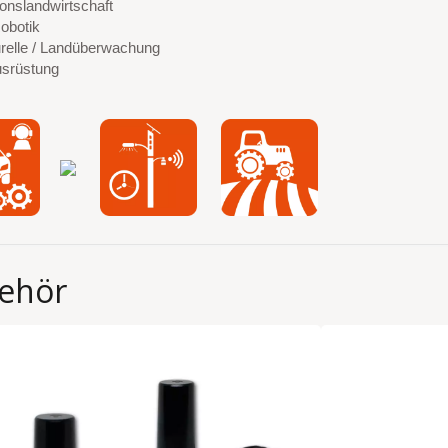
ionslandwirtschaft
obotik
urelle / Landüberwachung
srüstung
ehör