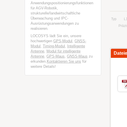
Anwendungspositionierungsfunktionen
für AGV-Robotik,
strukturelle/landwirtschaftliche
Überwachung und IPC-
Typ
L
Ausrüstungsanwendungen zu
Präzi
realisieren.
LOCOSYS lädt Sie ein, unsere
hochwertigen
GPS-Modul
,
GNSS-
Modul
,
Timing-Modul
,
Intelligente
Antenne
,
Modul für intelligente
Datei
Antenne
,
GPS-Maus
,
GNSS-Maus
zu
erkunden.
Kontaktieren Sie uns
für
weitere Details!