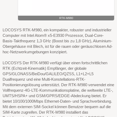
RTK-M980
LOCOSYS RTK-M980, ein kompakter, robuster und industrieller
Computer mit Intel Atom® x5-E3930 Prozessor, Dual-Core-
Basis-Taktfrequenz 1,3 GHz (Boost bis zu 1,8 GHz), Aluminium-
Obergehäuse mit Blech, ist für die rauen oder geräuschlosen Ad-
hoc-Netzwerkumgebungen konzipiert.
LOCOSYS Der RTK-M980 verfügt über einen fortschrittlichen
RTK (Echtzeit-Kinematik) Empfänger, der globale
GPS/GLONASS/BeiDou/GALILEO/QZSS, L1+L2+L5
Dualfrequenz und eine Multi-Konstellations-RTK-
Positionierungslösung unterstützt. Der RTK-M980 verwendet eine
Vollfrequenz-4G-LTE-Kommunikationsplatine, die weltweite LTE-,
UMTS/HSPA+ und GSM/GPRS/EDGE-Abdeckung bietet. Er
bietet 10/100/1000Mbps Ethernet-Daten- und Sprachverbindung.
Mit dem externen SIM-Sockel können Benutzer bequem auf die
SIM-Karte zugreifen. Der RTK-M980 installiert das