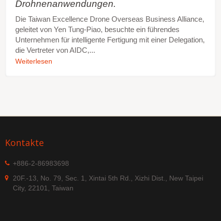
Drohnenanwendungen.
Die Taiwan Excellence Drone Overseas Business Alliance,
geleitet von Yen Tung-Piao, besuchte ein führendes
Unternehmen für intelligente Fertigung mit einer Delegation,
die Vertreter von AIDC,...
Weiterlesen
Kontakte
+886-2-86983698
20F.-13, No. 79, Sec. 1, Xintai 5th Rd., Xizhi Dist., New Taipei
City, 22101, Taiwan