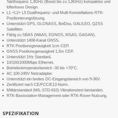
Taktfrequenz 1,3GHz (Boost bis zu 1,8GHz) kompaktes und
lüfterloses Design.
L1 +L2+ L5 Dualfrequenz- und Multi-Konstellations-RTK-
Positionierungslösung.
Unterstützt GPS, GLONASS, BeiDou, GALILEO, QZSS
Satelliten.
Fähig zu SBAS (WAAS, EGNOS, MSAS, GAGAN).
Unterstützt 1408-Kanal GNSS.
RTK Positionsgenauigkeit 1cm CEP.
GNSS Positionsgenauigkeit 1,5m CEP.
Unterstützt 1Hz Standard.
10/100/1000Mbps Ethernet.
Betriebstemperaturbereich -30 bis +70°C.
AC 100-240V Netzadapter.
Unterstützt ein breites DC-Eingangsbereich von 9-36V.
Zertifiziert nach CE/FCC/E13-Norm.
Militärstandard (MIL-STD-810) Vibrationstest bestanden.
RTK-Basisstation-Management oder RTK-Rover-Nutzung.
SPEZIFIKATION