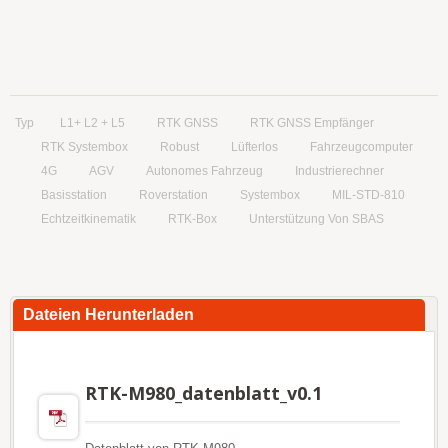
Typ
L1+ L2 + L5
RTK GNSS
RTK GNSS Empfänger
RTK Systembox
Robust
Lüfterlos
Fahrzeugcomputer
4G
AGV
Autonomes Fahrzeug
Industrierechner
Basisstation
Roverstation
Systembox
MIL-STD-810
Echtzeitkinematik
RTK-Box
Unterstützung Von SBAS
Dateien Herunterladen
RTK-M980_datenblatt_v0.1