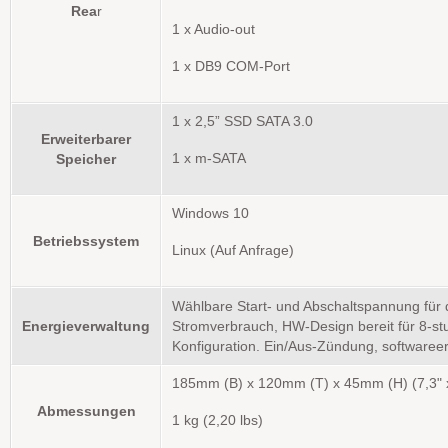
Rea
r
1 x Audio-out
1 x DB9 COM-Port
1 x 2,5” SSD SATA 3.0
Erweiterbarer
Speicher
1 x m-SATA
Windows 10
Betriebssystem
Linux (Auf Anfrage)
Wählbare Start- und Abschaltspannung für 
Energieverwaltung
Stromverbrauch, HW-Design bereit für 8-stu
Konfiguration. Ein/Aus-Zündung, softwaree
185mm (B) x 120mm (T) x 45mm (H) (7,3" x 
Abmessungen
1 kg (2,20 lbs)