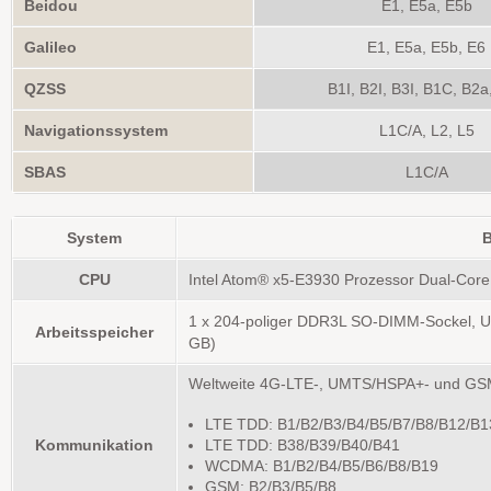
Beidou
E1, E5a, E5b
Galileo
E1, E5a, E5b, E6
QZSS
B1I, B2I, B3I, B1C, B2a
Navigationssystem
L1C/A, L2, L5
SBAS
L1C/A
System
B
CPU
Intel Atom® x5-E3930 Prozessor Dual-Core
1 x 204-poliger DDR3L SO-DIMM-Sockel, Un
Arbeitsspeicher
GB)
Weltweite 4G-LTE-, UMTS/HSPA+- und 
LTE TDD: B1/B2/B3/B4/B5/B7/B8/B12/B1
Kommunikation
LTE TDD: B38/B39/B40/B41
WCDMA: B1/B2/B4/B5/B6/B8/B19
GSM: B2/B3/B5/B8