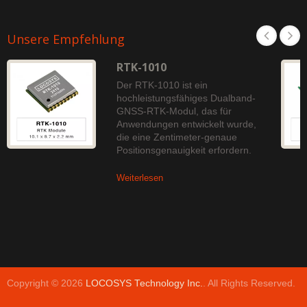
Unsere Empfehlung
RTK-1010
Der RTK-1010 ist ein
hochleistungsfähiges Dualband-
GNSS-RTK-Modul, das für
Anwendungen entwickelt wurde,
die eine Zentimeter-genaue
Positionsgenauigkeit erfordern.
Weiterlesen
Copyright © 2026
LOCOSYS Technology Inc.
. All Rights Reserved.