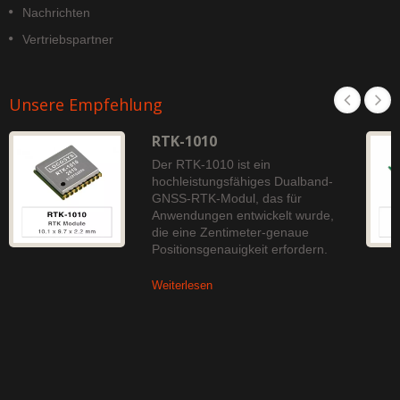
Nachrichten
Vertriebspartner
Unsere Empfehlung
RTK-1010
Der RTK-1010 ist ein
hochleistungsfähiges Dualband-
GNSS-RTK-Modul, das für
Anwendungen entwickelt wurde,
die eine Zentimeter-genaue
Positionsgenauigkeit erfordern.
Weiterlesen