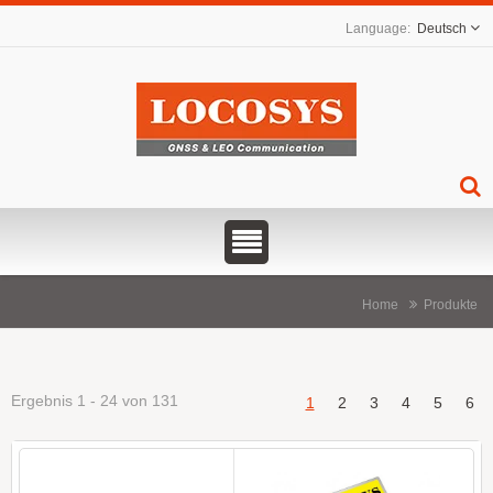
Deutsch
Home
Produkte
Ergebnis 1 - 24 von 131
1
2
3
4
5
6