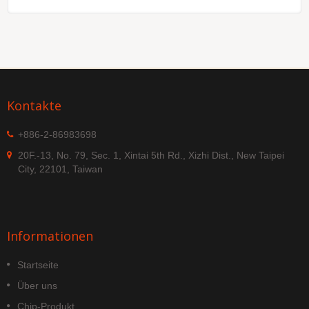
Kontakte
+886-2-86983698
20F.-13, No. 79, Sec. 1, Xintai 5th Rd., Xizhi Dist., New Taipei
City, 22101, Taiwan
Informationen
Startseite
Über uns
Chip-Produkt