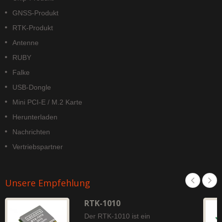
GNSS-Produkt
RTK-Produkt
Antenne
RUBY
Falke
USB-Dongle
Mini PCI-E / M.2 Karte
Herunterladen
Nachrichten
Vertriebspartner
Unsere Empfehlung
RTK-1010
Der RTK-1010 ist ein