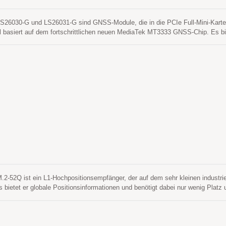
030-G und LS26031-G sind GNSS-Module, die in die PCIe Full-Mini-Karte od
asiert auf dem fortschrittlichen neuen MediaTek MT3333 GNSS-Chip. Es bie
lbst in städtischen Schluchten und dichten Laubumgebungen. Darüber hinaus 
p zu integrieren. Diese Module unterstützen die hybride Ephemeridenvorhersag
enerierte Ephemeridenvorhersage, die weder Netzwerkunterstützung noch Eingr
ualisiert sich automatisch von Zeit zu Zeit, wenn das GNSS-Modul eingeschalt
vergenerierte Ephemeridenvorhersage, die von einem Internetserver abgerufen w
orhersagen werden im On-Board-Flash-Speicher gespeichert und benötigen fü
52Q ist ein L1-Hochpositionsempfänger, der auf dem sehr kleinen industrie
bietet er globale Positionsinformationen und benötigt dabei nur wenig Platz
tzt Windows und Linux und kann problemlos in jedes bestehende System integ
OSYS M.2-52Q baut das LOCOSYS Hochpräzisionsmodul MG-1612-52Q ein. E
ip. Es kann eine CEP-Genauigkeit von 1,5 m (offener Himmel) erreichen, w
erationen von Geräten darstellt. Die überlegene Kaltstartempfindlichkeit er