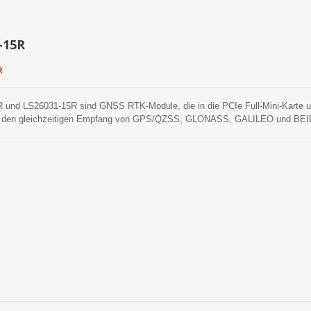
-15R
R
und LS26031-15R sind GNSS RTK-Module, die in die PCIe Full-Mini-Karte und 
n den gleichzeitigen Empfang von GPS/QZSS, GLONASS, GALILEO und BEIDO
ichen 12-nm-Prozess und eine effiziente Energieverwaltungsarchitektur, um ei
eit zu erreichen. Außerdem macht die USB-Schnittstelle diese Module einfach 
enaue RTK-Positionierung erfordert.