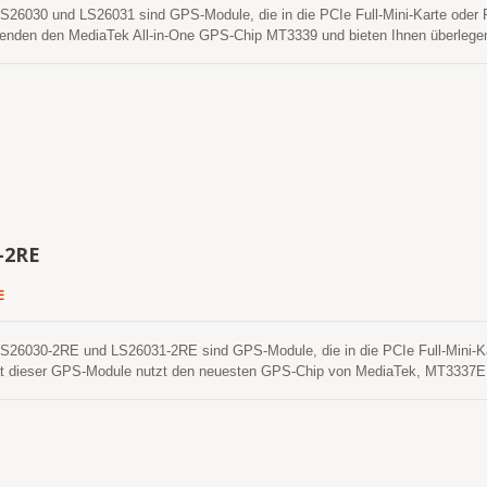
030 und LS26031 sind GPS-Module, die in die PCIe Full-Mini-Karte oder PCI
nden den MediaTek All-in-One GPS-Chip MT3339 und bieten Ihnen überlegene 
 Schluchten und dichten Laubumgebungen. Außerdem macht die USB-Schnittste
 Diese Module unterstützen die hybride Ephemeridenvorhersage, um einen schn
erte Ephemeridenvorhersage, die weder Netzwerkunterstützung noch Eingriffe 
ktualisiert sich automatisch von Zeit zu Zeit, wenn das GPS-Modul eingeschalte
enerierte Ephemeridenvorhersage, die von einem Internetserver abgerufen wird.
orhersagen werden im On-Board-Flashspeicher gespeichert und benötigen für
-2RE
E
030-2RE und LS26031-2RE sind GPS-Module, die in die PCIe Full-Mini-Karte 
tät dieser GPS-Module nutzt den neuesten GPS-Chip von MediaTek, MT3337E
eit und Leistung selbst in städtischen Schluchten und dichten Laubumgebun
 einfach in das Laptop zu integrieren. Dieses Modul unterstützt die selbstg
Kaltstart und Warmstart zu erreichen. EASYTM benötigt weder Netzwerkunter
st bis zu 3 Tage gültig und wird automatisch aktualisiert, wenn das GPS-Modul 