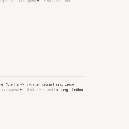
gen eine überlegene Empfindlichkeit und
zu integrieren.
PCIe Half-Mini-Karte integriert sind. Diese
überlegene Empfindlichkeit und Leistung. Darüber
 Diese Module unterstützen die hybride
rte Ephemeridenvorhersage, die weder
aktualisiert sich automatisch von Zeit zu Zeit,
e servergenerierte Ephemeridenvorhersage, die von
vorhersagen werden im On-Board-Flash-Speicher