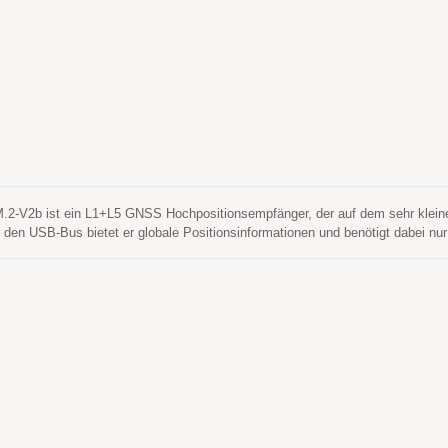
m Signal zu erfassen, zu verfolgen und eine Positionsbestimmung zu erhalte
eine kontinuierliche Positionsabdeckung in nahezu allen Außenanwendungsum
-V2b ist ein L1+L5 GNSS Hochpositionsempfänger, der auf dem sehr kleinen
r den USB-Bus bietet er globale Positionsinformationen und benötigt dabei nur
 M.2-V2b unterstützt Windows und Linux und kann problemlos in jedes besteh
lementiert werden. LOCOSYS M.2-V2b baut im LOCOSYS Hochpräzisionsmod
, hochintegrierten GNSS-Empfängerchip, der das 12-nm-Verfahren verwendet und
gen Stromverbrauch und eine hohe Empfindlichkeit mit schneller TTFF zu errei
es ihm, autonom in schwierigen Umgebungen mit schwachem Signal zu empfan
 Die überlegene Verfolgungsempfindlichkeit des Empfängers ermöglicht eine
nwendungsumgebungen. Die leistungsstarke Suchmaschine für Signalparameter
ro Sekunde zu testen, was eine überlegene Signalakquisition und TTFF-Gesch
e Empfang von L1- und L5-Bandsignalen die Mehrwegeverzögerung und erreich