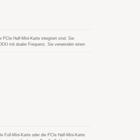
CIe Half-Mini-Karte integriert sind. Sie
U mit dualer Frequenz. Sie verwenden einen
nen niedrigen Stromverbrauch und eine hohe
in das Laptop zu integrieren.
ull-Mini-Karte oder die PCIe Half-Mini-Karte.