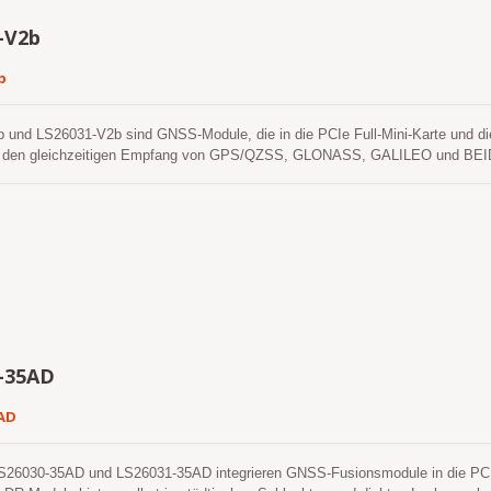
-V2b
b
und LS26031-V2b sind GNSS-Module, die in die PCIe Full-Mini-Karte und die P
n den gleichzeitigen Empfang von GPS/QZSS, GLONASS, GALILEO und BEIDO
ichen 12-nm-Prozess und eine effiziente Energieverwaltungsarchitektur, um ei
eit zu erreichen. Außerdem macht die USB-Schnittstelle diese Module einfach 
-35AD
AD
S26030-35AD und LS26031-35AD integrieren GNSS-Fusionsmodule in die PCIe F