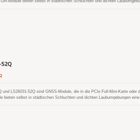
DR-Module bieten selbst in städtischen Schluchten und dichten Laubumgebun
rüber hinaus macht die USB-Schnittstelle diese Module einfach in das Laptop 
-52Q
Q
und LS26031-52Q sind GNSS-Module, die in die PCIe Full-Mini-Karte oder die 
bieten selbst in städtischen Schluchten und dichten Laubumgebungen eine 
 die USB-Schnittstelle die Integration dieser Module in das Laptop einfach.
orhersage, um einen schnelleren Kaltstart zu erreichen. Eine selbstgenerie
rstützung noch Eingriffe des Host-CPUs benötigt. Dies gilt bis zu 3 Tage und 
S-Modul eingeschaltet ist und Satelliten verfügbar sind. Die andere ist ein
etserver abgerufen wird. Dies ist bis zu 14 Tage gültig. Beide Ephemeriden
und benötigen für einen Kaltstart weniger als 15 Sekunden.