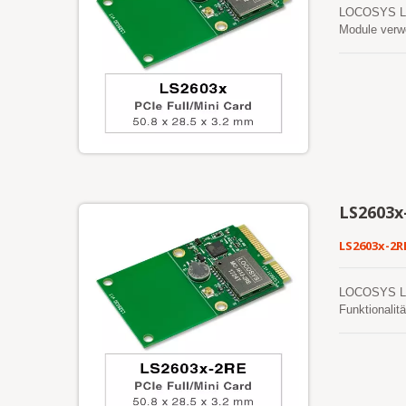
LOCOSYS LS26
Module verwe
städtischen
integrieren.
selbstgeneri
gültig und a
eine serverg
Ephemeridenv
LS2603x
LS2603x-2R
LOCOSYS LS26
Funktionali
Empfindlichk
diese Module
schnelleren 
Vorhersage i