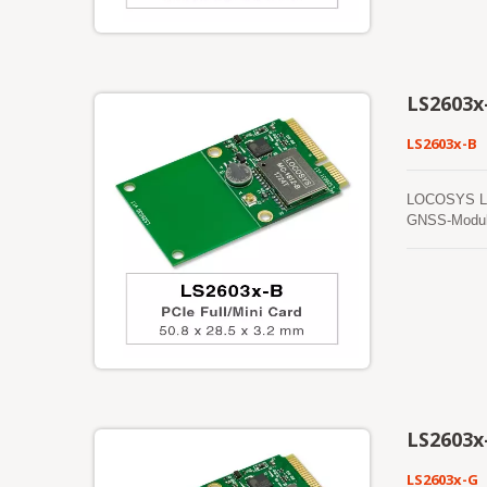
LS2603x
LS2603x-B
LOCOSYS LS26
GNSS-Modul 
Leistung sel
einfach in d
erreichen. E
bis zu 3 Tag
andere ist e
Ephemeridenv
LS2603x
LS2603x-G