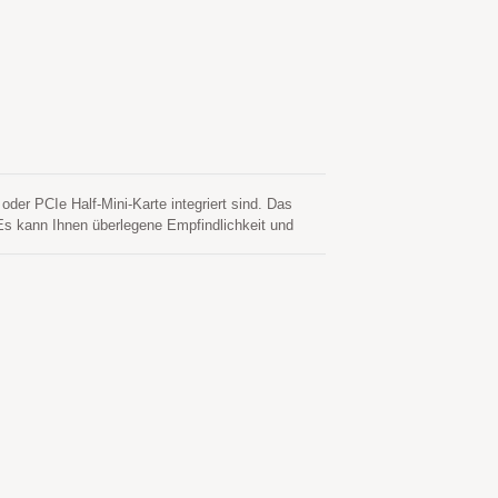
r PCIe Half-Mini-Karte integriert sind. Das
s kann Ihnen überlegene Empfindlichkeit und
 macht die USB-Schnittstelle diese Module
orhersage, um einen schnelleren Kaltstart zu
 noch Eingriffe des Host-CPUs benötigt. Dies gilt
geschaltet ist und Satelliten verfügbar sind. Die
rufen wird. Dies ist bis zu 14 Tage gültig. Beide
r einen Kaltstart weniger als 15 Sekunden.