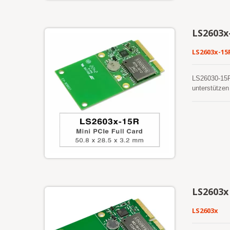
LS2603x
LS2603x-15
LS26030-15R 
unterstütze
fortschrittl
Empfindlichk
Zentimeter-g
LS2603x
LS2603x