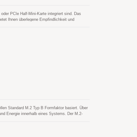
er PCIe Half-Mini-Karte integriert sind. Das
tet Ihnen überlegene Empfindlichkeit und
macht die USB-Schnittstelle diese Module einfach
e, um einen schnelleren Kaltstart zu erreichen.
iffe des Host-CPUs benötigt. Dies gilt bis zu 3
et ist und Satelliten verfügbar sind. Die andere
ird. Dies ist bis zu 14 Tage gültig. Beide
r einen Kaltstart weniger als 15 Sekunden.
llen Standard M.2 Typ B Formfaktor basiert. Über
 und Energie innerhalb eines Systems. Der M.2-
riert sowie leicht in neue Systeme implementiert
s verfügt über einen hochintegrierten GNSS-
as eine Verbesserung von 40 % gegenüber
möglicht es, autonom in schwierigen Umgebungen