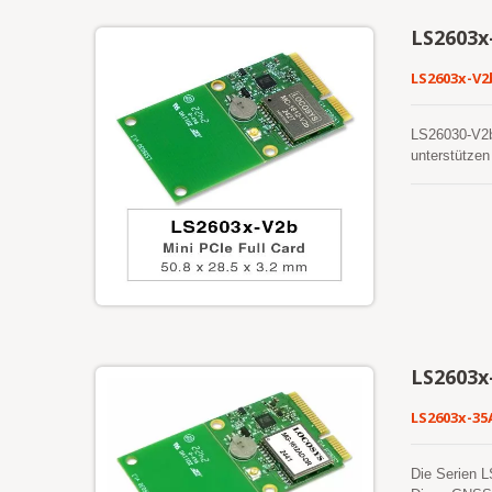
LS2603x
LS2603x-V2
LS26030-V2b 
unterstütze
fortschrittl
Empfindlichk
LS2603x
LS2603x-35
Die Serien L