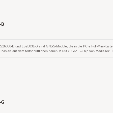
-B
030-B und LS26031-B sind GNSS-Module, die in die PCIe Full-Mini-Karte ode
basiert auf dem fortschrittlichen neuen MT3333 GNSS-Chip von MediaTek. E
bst in städtischen Schluchten und dichten Laubumgebungen bieten. Außerdem
as Laptop zu integrieren. Diese Module unterstützen die hybride Ephemeridenv
ine selbstgenerierte Ephemeridenvorhersage, die weder Netzwerkunterstützung
e und aktualisiert sich automatisch von Zeit zu Zeit, wenn das GNSS-Modul ein
ine servergenerierte Ephemeridenvorhersage, die von einem Internetserver abge
orhersagen werden im On-Board-Flash-Speicher gespeichert und benötigen fü
-G