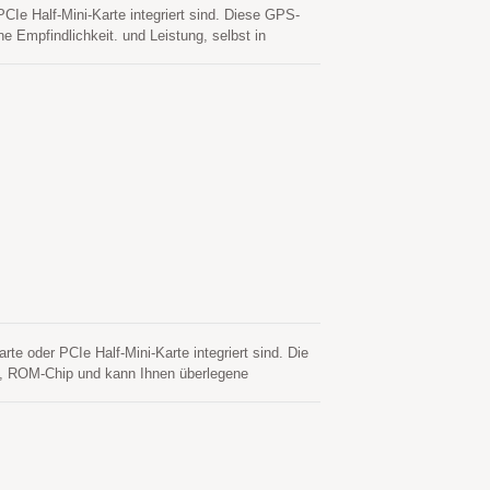
e Half-Mini-Karte integriert sind. Diese GPS-
Empfindlichkeit. und Leistung, selbst in
lle diese Module einfach in das Laptop zu
elleren Kaltstart zu erreichen. Eine
des Host-CPUs benötigt. Dies ist bis zu 3 Tage
t ist und Satelliten verfügbar sind. Die andere ist
 Dies ist bis zu 14 Tage gültig. Beide
 den Kaltstart weniger als 15 Sekunden.
oder PCIe Half-Mini-Karte integriert sind. Die
, ROM-Chip und kann Ihnen überlegene
gen bieten. Außerdem macht die USB-Schnittstelle
enerierte Orbitvorhersage, EASYTM, um einen
stützung noch das Eingreifen der Host-CPU. Die
eingeschaltet ist und Satelliten verfügbar sind.