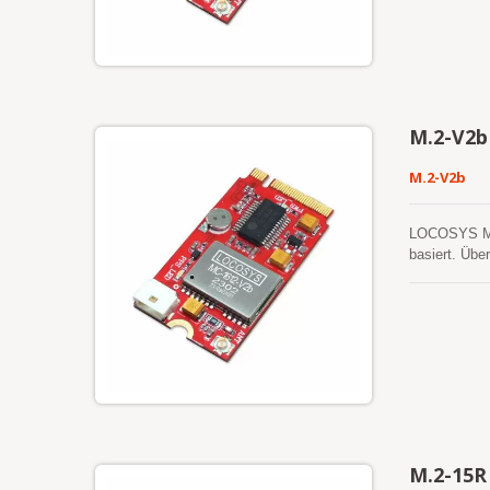
mit schwache
ermöglicht 
M.2-V2b
M.2-V2b
LOCOSYS M.2
basiert. Übe
Systems. Der
Systeme imp
integrierten
einen niedri
ermöglicht 
vorzunehmen.
allen Außena
Hypothesen p
gleichzeitig
M.2-15R