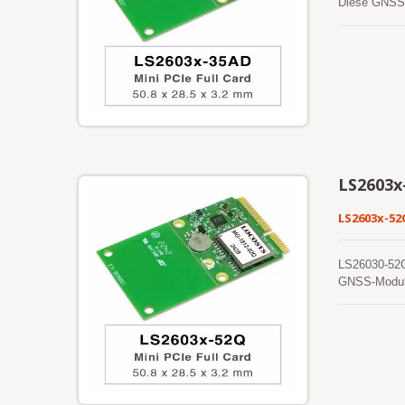
Diese GNSS-
Leistung. Da
LS2603x
LS2603x-52
LS26030-52Q 
GNSS-Module 
hinaus macht
Ephemeridenv
Netzwerkunte
wenn das GNS
einem Intern
gespeichert 