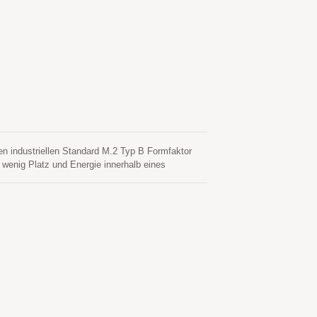
n. Seine überlegene Verfolgungsempfindlichkeit
gebungen.
 industriellen Standard M.2 Typ B Formfaktor
 wenig Platz und Energie innerhalb eines
ende System integriert sowie leicht in neue
ul MC-1612-V2b ein. Es verfügt über einen
 eine effiziente Energieverwaltung integriert, um
chen. Die überlegene Kaltstartempfindlichkeit
gen, zu verfolgen und eine Positionsbestimmung
 kontinuierliche Positionsabdeckung in nahezu
 ist in der Lage, 16 Millionen Zeit-Frequenz-
windigkeit bietet. Darüber hinaus verringert der
t eine Positionsgenauigkeit im Submeterbereich.