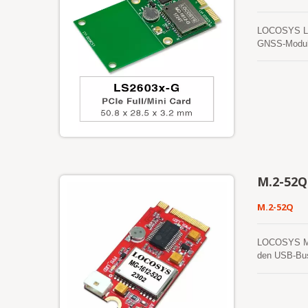
LOCOSYS LS26
GNSS-Modul b
Leistung, se
in das Lapto
Eine selbstg
Tage und akt
ist eine ser
Ephemeridenv
M.2-52Q
M.2-52Q
LOCOSYS M.2-
den USB-Bus 
52Q unterstü
werden. LOC
Empfängerch
früheren Gen