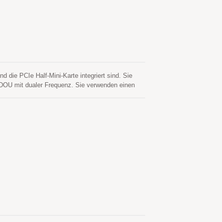
die PCIe Half-Mini-Karte integriert sind. Sie
U mit dualer Frequenz. Sie verwenden einen
nen niedrigen Stromverbrauch und eine hohe
in das Laptop zu integrieren, das eine