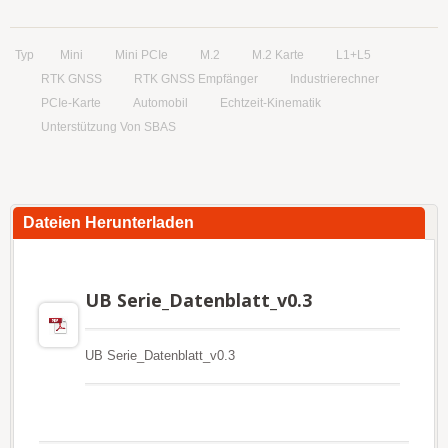
Typ
Mini
Mini PCIe
M.2
M.2 Karte
L1+L5
RTK GNSS
RTK GNSS Empfänger
Industrierechner
PCIe-Karte
Automobil
Echtzeit-Kinematik
Unterstützung Von SBAS
Dateien Herunterladen
UB Serie_Datenblatt_v0.3
UB Serie_Datenblatt_v0.3