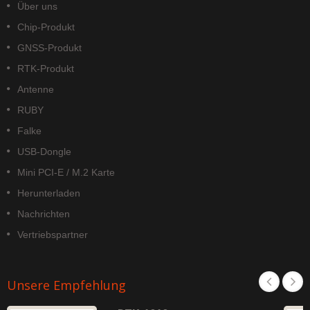
Über uns
Chip-Produkt
GNSS-Produkt
RTK-Produkt
Antenne
RUBY
Falke
USB-Dongle
Mini PCI-E / M.2 Karte
Herunterladen
Nachrichten
Vertriebspartner
Unsere Empfehlung