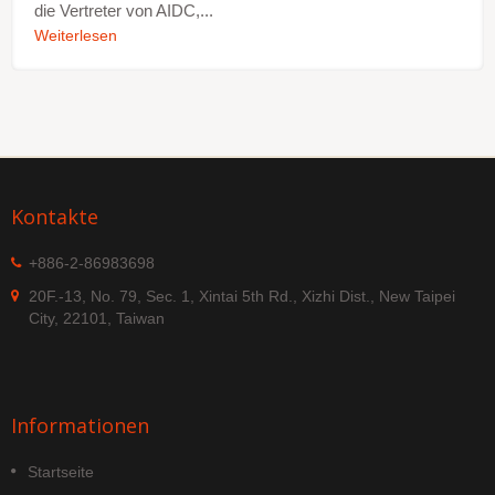
die Vertreter von AIDC,...
Weiterlesen
Kontakte
+886-2-86983698
20F.-13, No. 79, Sec. 1, Xintai 5th Rd., Xizhi Dist., New Taipei
City, 22101, Taiwan
Informationen
Startseite