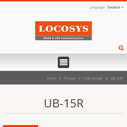
Deutsch
Home
Produkt
USB-Dongle
UB-15R
UB-15R