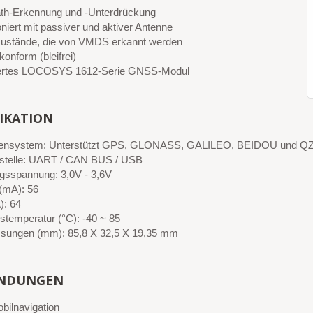
ath-Erkennung und -Unterdrückung
niert mit passiver und aktiver Antenne
ustände, die von VMDS erkannt werden
onform (bleifrei)
iertes LOCOSYS 1612-Serie GNSS-Modul
FIKATION
itensystem: Unterstützt GPS, GLONASS, GALILEO, BEIDOU und Q
tstelle: UART / CAN BUS / USB
gsspannung: 3,0V - 3,6V
(mA): 56
): 64
bstemperatur (°C): -40 ~ 85
ungen (mm): 85,8 X 32,5 X 19,35 mm
NDUNGEN
bilnavigation