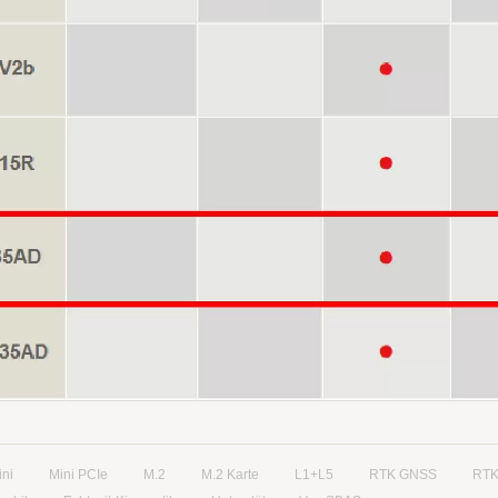
ini
Mini PCIe
M.2
M.2 Karte
L1+L5
RTK GNSS
RTK