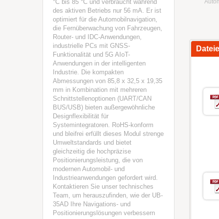
°C bis 85 °C und verbraucht während
Auto
des aktiven Betriebs nur 56 mA. Er ist
optimiert für die Automobilnavigation,
die Fernüberwachung von Fahrzeugen,
Router- und IDC-Anwendungen,
industrielle PCs mit GNSS-
Datei
Funktionalität und 5G AIoT-
Anwendungen in der intelligenten
Industrie. Die kompakten
Abmessungen von 85,8 x 32,5 x 19,35
mm in Kombination mit mehreren
Schnittstellenoptionen (UART/CAN
BUS/USB) bieten außergewöhnliche
Designflexibilität für
Systemintegratoren. RoHS-konform
und bleifrei erfüllt dieses Modul strenge
Umweltstandards und bietet
gleichzeitig die hochpräzise
Positionierungsleistung, die von
modernen Automobil- und
Industrieanwendungen gefordert wird.
Kontaktieren Sie unser technisches
Team, um herauszufinden, wie der UB-
35AD Ihre Navigations- und
Positionierungslösungen verbessern