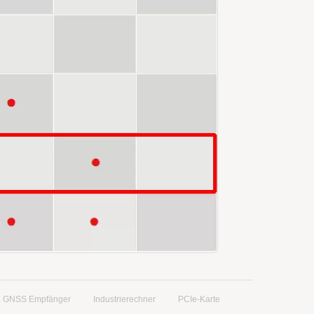
 GNSS Empfänger
Industrierechner
PCIe-Karte