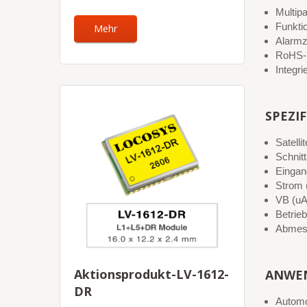
Multip
Funktio
Mehr
Alarmz
RoHS-k
Integr
SPEZI
Satell
Schnit
Eingan
Strom 
VB (uA
Betrie
Abmess
Aktionsprodukt-LV-1612-
ANWE
DR
Automo