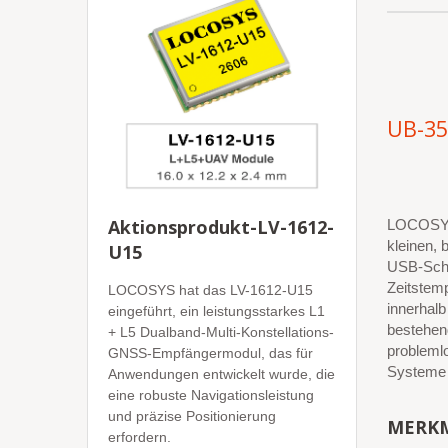
UB-3
Aktionsprodukt-LV-1612-
LOCOSYS 
kleinen,
U15
USB-Schni
Zeitstemp
LOCOSYS hat das LV-1612-U15
innerhalb
eingeführt, ein leistungsstarkes L1
bestehen
+ L5 Dualband-Multi-Konstellations-
problemlo
GNSS-Empfängermodul, das für
Systeme 
Anwendungen entwickelt wurde, die
eine robuste Navigationsleistung
und präzise Positionierung
MERK
erfordern.