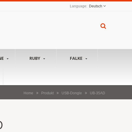
Deutsch
NE
RUBY
FALKE
Home
Produkt
USB-Dongle
UB-35AD
D