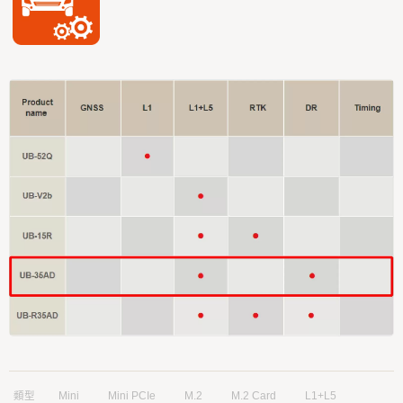
類型
Mini
Mini PCIe
M.2
M.2 Card
L1+L5