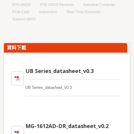
RTK GNSS
RTK GNSS Receiver
Industrial Computer
PCIe Card
Automotive
Real-Time Kinematic
Support SBAS
資料下載
UB Series_datasheet_v0.3
UB Series_datasheet_v0.3
MG-1612AD-DR_datasheet_v0.2