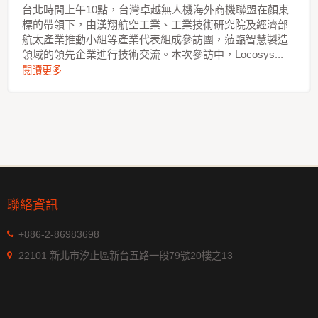
台北時間上午10點，台灣卓越無人機海外商機聯盟在顏東
標的帶領下，由漢翔航空工業、工業技術研究院及經濟部
航太產業推動小組等產業代表組成參訪團，蒞臨智慧製造
領域的領先企業進行技術交流。本次參訪中，Locosys...
閱讀更多
聯絡資訊
+886-2-86983698
22101 新北市汐止區新台五路一段79號20樓之13