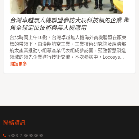
台灣卓越無人機聯盟參訪大辰科技領先企業 聚
焦全球定位技術與無人機應用
台北時間上午10點，台灣卓越無人機海外商機聯盟在顏東
標的帶領下，由漢翔航空工業、工業技術研究院及經濟部
航太產業推動小組等產業代表組成參訪團，蒞臨智慧製造
領域的領先企業進行技術交流。本次參訪中，Locosys...
閱讀更多
聯絡資訊
+886-2-86983698