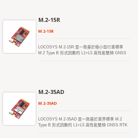
系統中，並且可以方便地實施到新系統中。
LOCOSYS M.2-V2b 搭載 LOCOSYS 高精度 MC-
1612-V2b 模組，內建高度集成的 GNSS 接收器晶
M.2-15R
片，採用了 12nm 製程並集成了高效的電源管理架
構，實現了低功耗和高靈敏度，並具有快速的
M.2-15R
TTFF（第一次定位時間）。其卓越的冷啟動靈敏度
使其能夠在弱信號環境中自動獲取、跟蹤並定位。
該接收器的卓越跟蹤靈敏度使其在幾乎所有戶外應用
LOCOSYS M.2-15R 是一款基於極小型行業標準
環境中都能實現持續的定位覆蓋。高性能的信號參數
M.2 Type B 形式因數的 L1+L5 高性能雙頻 GNSS
搜索引擎每秒可測試 1600 萬個時間頻率假設，提供
RTK 模組。通過 USB 總線提供全球定位信息，同時
卓越的信號獲取能力和快速的 TTFF。 此外，同時
在系統中佔用極少的空間和功耗。該模組支援
接收 L1 和 L5 頻段的信號可以有效減少多徑延遲，
Windows 和 Linux 操作系統，可以輕鬆集成到任何
實現亞米級定位精度。
現有系統中，也能方便地實施到新系統中。
LOCOSYS M.2-15R 集成了 LOCOSYS 高精度
RTK-1612 模組，這是一款設計用於需要厘米級定位
M.2-35AD
精度的高性能雙頻 GNSS RTK 模組。它採用了
12nm 製程並集成了高效的電源管理架構，實現低功
M.2-35AD
耗和高靈敏度。 該模組支援 GPS、GLONASS、北
斗、GALILEO 和 QZSS 的同時接收，即使在嚴苛環
境中，也能提高 RTK 解決方案的可用性和可靠性。
LOCOSYS M.2-35AD 是一款基於業界標準 M.2
Type B 形式因數的 L1+L5 高性能雙頻 GNSS RTK
模組。通過 USB 總線提供全球定位信息，並在系統
中佔用極少的空間和功耗。支援 Windows 和 Linux