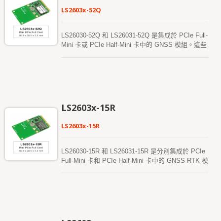
LS2603x-52Q
LS26030-52Q 和 LS26031-52Q 是集成於 PCIe Full-
Mini 卡或 PCIe Half-Mini 卡中的 GNSS 模組。這些
GNSS 模組即使在城市峽谷和密集的樹葉環境中，
也能提供卓越的靈敏度和性能。此外，USB 接口使
這些模塊可以輕鬆集成到筆記型電腦中。 這些模組
支持混合星歷預測，以實現更快的冷啟動。其中一種
是自生成的星歷預測，無需網絡輔助和主機 CPU 的
干預。該預測有效期可達 3 天，並且當 GNSS 模組
LS2603x-15R
開機且衛星可用時，會自動更新。另一種是服務器生
成的星歷預測，從互聯網服務器獲取，該預測有效期
LS2603x-15R
可達 14 天。這兩種星歷預測都儲存在板載閃存中，
並且實現冷啟動時間小於 15 秒。
LS26030-15R 和 LS26031-15R 是分別集成於 PCIe
Full-Mini 卡和 PCIe Half-Mini 卡中的 GNSS RTK 模
組。它們支持 GPS/QZSS、GLONASS、GALILEO
和 BEIDOU 的雙頻同時接收。這些模組採用先進的
12nm 製程和高效的電源管理架構，實現低功耗和高
靈敏度。此外，USB 接口使這些模組能夠輕鬆集成
到需要厘米級 RTK 定位的筆記型電腦中。