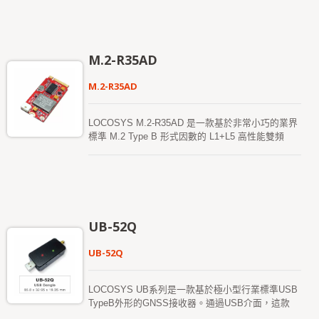
操作系統，M.2-35AD 可以輕鬆集成到現有系統中，
也能輕鬆應用於新系統中。 LOCOSYS M.2-35AD
搭載 LOCOSYS 高精度 MC-1612AD-DR 模組，該
模組使用 Airoha AG3335AD 晶片，提供雙頻多星座
M.2-R35AD
GNSS 解決方案，並結合傳感器融合的航位推算
（Dead Reckoning，簡稱 DR）功能。它不僅支援
M.2-R35AD
GPS、GLONASS、GALILEO、BEIDOU 和
QZSS，還配備了慣性傳感器（3 軸加速度計和 3 軸
陀螺儀），提供無束縛的航位推算功能。 除了航位
LOCOSYS M.2-R35AD 是一款基於非常小巧的業界
推算，慣性傳感器可以檢測當裝置穩固安裝在車輛上
標準 M.2 Type B 形式因數的 L1+L5 高性能雙頻
時，車輛的動態。這樣異常駕駛行為和車輛狀態可以
GNSS RTK 模組。通過 USB 總線提供全球定位信
被偵測，並啟動警報狀態提醒使用者。無需安裝方向
息，並在系統中佔用極少的空間和功耗。支援
設置，且自動校準功能使其易於使用。
Windows 和 Linux 操作系統，M.2-R35AD 可輕鬆集
成到現有系統中，也能輕鬆應用於新系統中。
LOCOSYS M.2-R35AD 搭載 LOCOSYS 高精度
RTK-1612AD-DR 模組，該模組使用 Airoha
UB-52Q
AG3335AD 晶片，提供雙頻多星座 GNSS 解決方
案，並結合傳感器融合的航位推算（Dead
UB-52Q
Reckoning，簡稱 DR）功能。它不僅支援 GPS、
GLONASS、GALILEO、BEIDOU 和 QZSS，還配
備了慣性傳感器（3 軸加速度計和 3 軸陀螺儀），提
LOCOSYS UB系列是一款基於極小型行業標準USB
供無束縛的航位推算功能。 除了航位推算外，慣性
TypeB外形的GNSS接收器。通過USB介面，這款
傳感器還能在穩固安裝於車輛上時檢測車輛的動態。
USB系列設備提供全球定位和時間戳信息，同時在