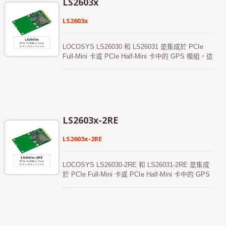
LS2603x
LS2603x
LOCOSYS LS26030 和 LS26031 是集成於 PCIe
Full-Mini 卡或 PCIe Half-Mini 卡中的 GPS 模組，這
些模塊使用 MediaTek 全能 GPS 晶片 MT3339，即
使在都市峽谷或密集樹蔭環境中，也能提供優異的靈
敏度和性能。此外，USB 接口使得這些模組能夠輕
鬆集成到筆記型電腦中。 這些模組支持混合星歷預
測技術，以實現更快的冷啟動。其中一種是自生成的
星歷預測，無需網絡協助或主機 CPU 介入，有效期
LS2603x-2RE
可達 3 天，並且當 GPS 模組開機並且衛星可用時，
會自動進行更新。另一種是伺服器生成的星歷預測，
LS2603x-2RE
從互聯網伺服器獲取，有效期可達 14 天。這兩種星
歷預測都存儲在板載閃存中，並且能實現低於 15 秒
的冷啟動時間。
LOCOSYS LS26030-2RE 和 LS26031-2RE 是集成
於 PCIe Full-Mini 卡或 PCIe Half-Mini 卡中的 GPS
模組，這些 GPS 模組使用 MediaTek 最新的 GPS
晶片 MT3337E ROM 晶片，並且即使在都市峽谷或
密集樹蔭環境中，仍能提供優異的靈敏度和性能。此
外，USB 接口使得這些 模組能夠輕鬆集成到筆記型
電腦中。 這些 模組支持自生成的軌道預測技術