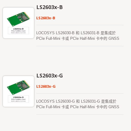
EASY™，以實現更快的冷啟動和熱啟動。EASY™
LS2603x-B
不需要網絡協助或主機 CPU 介入，該預測有效期可
達 3 天，並且當 GPS 模組開機並且衛星可用時，會
LS2603x-B
自動更新。
LOCOSYS LS26030-B 和 LS26031-B 是集成於
PCIe Full-Mini 卡或 PCIe Half-Mini 卡中的 GNSS
模組，這些 GNSS 模塊基於 MediaTek 先進的新一
代 MT3333 GNSS 晶片。即使在都市峽谷或密集樹
蔭環境中，這些模組仍能提供卓越的靈敏度和性能。
此外，USB 接口使這些模組能夠輕鬆集成到筆記型
電腦中。 這些模組支持混合星曆預測技術，以實現
更快的冷啟動。其一是自生成的星曆預測，無需網絡
LS2603x-G
協助或主機 CPU 介入，該預測有效期可達 3 天，並
且在 GNSS 模組開機且衛星可用時，會自動更新。
LS2603x-G
另一種是來自互聯網服務器的星曆預測，該預測有效
期可達 14 天。這兩種星曆預測會存儲在板載閃存
中，並且能夠實現小於 15 秒的冷啟動時間。
LOCOSYS LS26030-G 和 LS26031-G 是集成於
PCIe Full-Mini 卡或 PCIe Half-Mini 卡中的 GNSS
模組，這些模組基於 MediaTek 先進的新一代
MT3333 GNSS 晶片。即使在都市峽谷或密集樹蔭
環境中，這些模塊仍能提供卓越的靈敏度和性能。此
外，USB 接口使這些模組能夠輕鬆集成到筆記型電