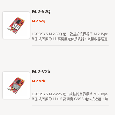
腦中。 這些模組支持混合星曆預測技術，以實現更
快的冷啟動。其一是自生成的星曆預測，無需網絡協
M.2-52Q
助或主機 CPU 介入，該預測有效期可達 3 天，並且
在 GNSS 模組開機且衛星可用時，會自動更新。另
M.2-52Q
一種是來自互聯網服務器的星曆預測，該預測有效期
可達 14 天。這兩種星曆預測會存儲在板載閃存中，
並且能夠實現小於 15 秒的冷啟動時間。
LOCOSYS M.2-52Q 是一款基於業界標準 M.2 Type
B 形式因數的 L1 高精度定位接收器。該接收器通過
USB 總線提供全球定位資訊，並在系統中佔用極小
的空間和功耗。M.2-52Q 支援 Windows 和 Linux 系
統，能夠輕鬆集成到現有系統中，並且能夠輕鬆實施
到新系統中。 LOCOSYS M.2-52Q 搭載了
LOCOSYS 高精度 MG-1612-52Q 模組，內建高度集
成的 GNSS 接收器晶片。 該模組可實現 1.5 米
M.2-V2b
CEP（開放天空）定位精度，相較於舊一代設備提
高了 40%。其卓越的冷啟動靈敏度使其能夠在弱信
M.2-V2b
號環境中自動獲取、跟蹤並定位。其優越的跟蹤靈敏
度可實現在幾乎所有戶外應用環境中的持續定位覆
蓋。
LOCOSYS M.2-V2b 是一款基於業界標準 M.2 Type
B 形式因數的 L1+L5 高精度 GNSS 定位接收器。該
接收器通過 USB 總線提供全球定位信息，同時在系
統中佔用極小的空間和功耗。M.2-V2b 支援
Windows 和 Linux 操作系統，可以輕鬆集成到現有