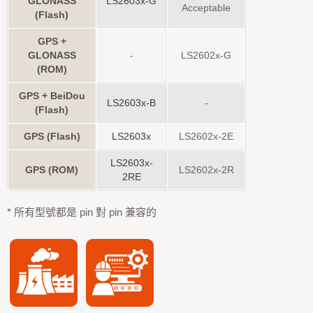
GLONASS
LS2603x-G
Acceptable
(Flash)
GPS +
GLONASS
-
LS2602x-G
(ROM)
GPS + BeiDou
LS2603x-B
-
(Flash)
GPS (Flash)
LS2603x
LS2602x-2E
LS2603x-
GPS (ROM)
LS2602x-2R
2RE
* 所有型號都是 pin 對 pin 兼容的