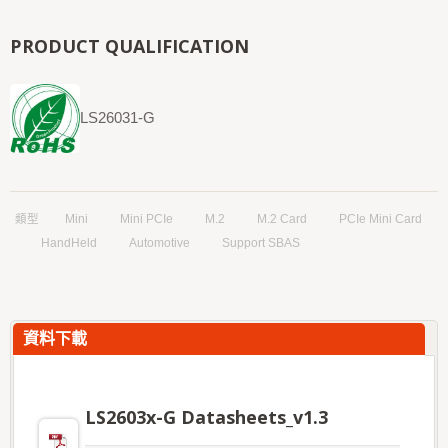
PRODUCT QUALIFICATION
LS26031-G
類型
Mini
Mini PCIe
M.2
M.2 Card
PCIe Mini Card
HandHeld
Automotive
Support SBAS
資料下載
LS2603x-G Datasheets_v1.3