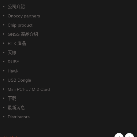
公司介紹
Onocoy partners
Chip product
GNSS 產品介紹
RTK 產品
天線
RUBY
Hawk
USB Dongle
Mini PCI-E / M.2 Card
下載
最新消息
Distributors