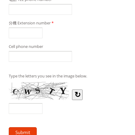
分機 Extension number
*
Cell phone number
Type the letters you see in the image below.
↻