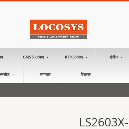
ाद
GNSS उत्पाद
RTK उत्पाद
एंटीना
उनलोड
समाचार
वितरक
LS2603X