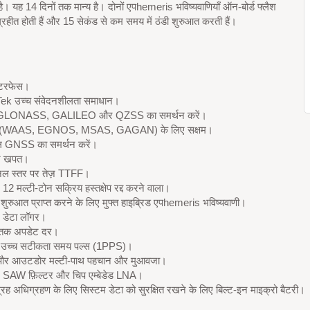
ी है। यह 14 दिनों तक मान्य है। दोनों एपhemeris भविष्यवाणियाँ ऑन-बोर्ड फ्लैश
संग्रहीत होती हैं और 15 सेकंड से कम समय में ठंडी शुरुआत करती हैं।
टरफेस।
ek उच्च संवेदनशीलता समाधान।
LONASS, GALILEO और QZSS का समर्थन करें।
(WAAS, EGNOS, MSAS, GAGAN) के लिए सक्षम।
ल GNSS का समर्थन करें।
र खपत।
नल स्तर पर तेज़ TTFF।
 12 मल्टी-टोन सक्रिय हस्तक्षेप रद्द करने वाला।
ी शुरुआत प्राप्त करने के लिए मुफ्त हाइब्रिड एपhemeris भविष्यवाणी।
न डेटा लॉगर।
तक अपडेट दर।
 उच्च सटीकता समय पल्स (1PPS)।
और आउटडोर मल्टी-पाथ पहचान और मुआवजा।
न SAW फ़िल्टर और चिप एम्बेडेड LNA।
्रह अधिग्रहण के लिए सिस्टम डेटा को सुरक्षित रखने के लिए बिल्ट-इन माइक्रो बैटरी।