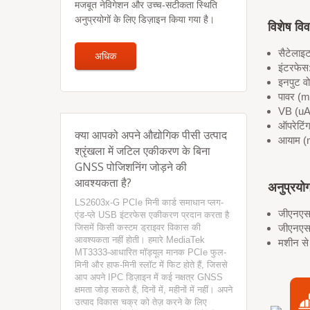
मजबूत नेविगेशन और उच्च-सटीकता स्थिति
अनुप्रयोगों के लिए डिज़ाइन किया गया है।
विशेष वि
सैटेला
अधिक
इंटरफे
इनपुट व
पावर (
VB (uA
ऑपरेटिं
क्या आपको अपने औद्योगिक पीसी उत्पाद
आयाम (m
श्रृंखला में जटिल एकीकरण के बिना
GNSS पोजिशनिंग जोड़ने की
आवश्यकता है?
अनुप्रयो
LS2603x-G PCIe मिनी कार्ड समाधान प्लग-
जीएनएसए
एंड-प्ले USB इंटरफेस एकीकरण प्रदान करता है
जिसमें किसी कस्टम ड्राइवर विकास की
जीएनएसए
आवश्यकता नहीं होती। हमारे MediaTek
मशीन स
MT3333-आधारित मॉड्यूल मानक PCIe फुल-
मिनी और हाफ-मिनी स्लॉट में फिट होते हैं, जिससे
आप अपने IPC डिज़ाइन में कई नक्षत्र GNSS
क्षमता जोड़ सकते हैं, दिनों में, महीनों में नहीं। अपने
उत्पाद विकास चक्र को तेज़ करने के लिए