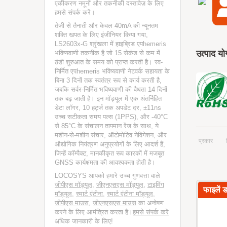
एकीकरण नमूनों और तकनीकी दस्तावेज़ के लिए
हमसे संपर्क करें।
तेजी से तैनाती और केवल 40mA की न्यूनतम
शक्ति खपत के लिए इंजीनियर किया गया,
LS2603x-G श्रृंखला में हाइब्रिड एपhemeris
उत्पाद यो
भविष्यवाणी तकनीक है जो 15 सेकंड से कम में
ठंडी शुरुआत के समय को प्राप्त करती है। स्व-
निर्मित एपhemeris भविष्यवाणी नेटवर्क सहायता के
बिना 3 दिनों तक स्वतंत्र रूप से कार्य करती है,
जबकि सर्वर-निर्मित भविष्यवाणी की वैधता 14 दिनों
तक बढ़ जाती है। इन मॉड्यूल में एक अंतर्निहित
डेटा लॉगर, 10 हर्ट्ज तक अपडेट दर, ±11ns
उच्च सटीकता समय पल्स (1PPS), और -40°C
से 85°C के संचालन तापमान रेंज के साथ, ये
मशीन-से-मशीन संचार, ऑटोमोटिव नेविगेशन, और
प्रकार
औद्योगिक नियंत्रण अनुप्रयोगों के लिए आदर्श हैं,
जिन्हें कॉम्पैक्ट, मानकीकृत रूप कारकों में मजबूत
GNSS कार्यक्षमता की आवश्यकता होती है।
LOCOSYS आपको हमारे उच्च गुणवत्ता वाले
जीपीएस मॉड्यूल
,
जीएनएसएस मॉड्यूल
,
टाइमिंग
फाइलें 
मॉड्यूल
,
स्मार्ट एंटीना
,
स्मार्ट एंटीना मॉड्यूल
,
जीपीएस माउस
,
जीएनएसएस माउस
का अन्वेषण
करने के लिए आमंत्रित करता है।
हमसे संपर्क करें
अधिक जानकारी के लिए!