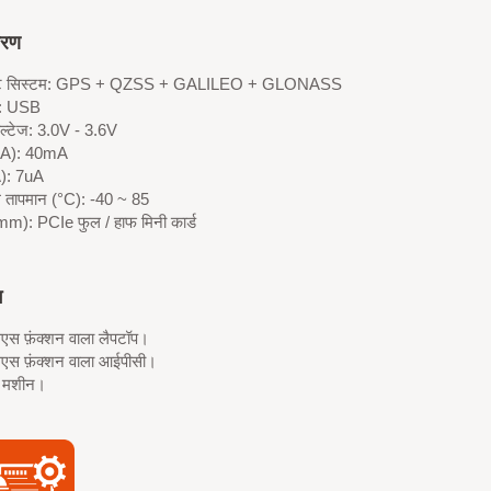
वरण
इट सिस्टम: GPS + QZSS + GALILEO + GLONASS
स: USB
ोल्टेज: 3.0V - 3.6V
mA): 40mA
): 7uA
ग तापमान (°C): -40 ~ 85
m): PCIe फुल / हाफ मिनी कार्ड
ग
स फ़ंक्शन वाला लैपटॉप।
स फ़ंक्शन वाला आईपीसी।
े मशीन।