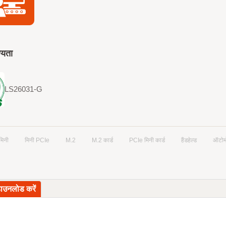
ग्यता
LS26031-G
मिनी
मिनी PCIe
M.2
M.2 कार्ड
PCIe मिनी कार्ड
हैंडहेल्ड
ऑटोम
डाउनलोड करें