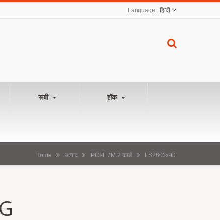
हिन्दी
रूबी
हॉक
Home
उत्पाद
PCI-E / M.2 कार्ड
LS2603x-G
-G