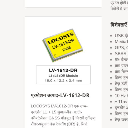
प्राप्त होत
मेमोरी में 
विशेषताएँ
USB इं
MediaT
GPS, G
SBAS 
99-चैन
कम पाव
कम सिग्
बिल्ट-इन
तेज़ ठंड
बिल्ट-इ
प्रमोशन उत्पाद-LV-1612-DR
10 Hz 
± 11ns
LOCOSYS LV-1612-DR एक उच्च-
इनडोर 
प्रदर्शन L1 + L5 डुअल-बैंड, मल्टी-
बिल्ट-इ
कॉन्स्टेलेशन GNSS मॉड्यूल है जिसमें एकीकृत
तेज़ उपग
सेंसर-फ्यूजन डेड रेकनिंग (DR) है, जिसे