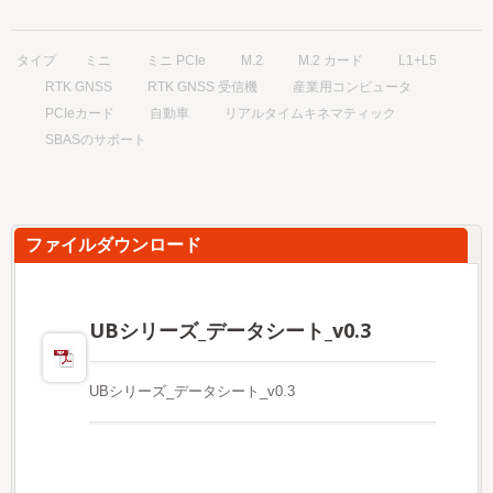
タイプ
ミニ
ミニ PCIe
M.2
M.2 カード
L1+L5
RTK GNSS
RTK GNSS 受信機
産業用コンピュータ
PCIeカード
自動車
リアルタイムキネマティック
SBASのサポート
ファイルダウンロード
UBシリーズ_データシート_v0.3
UBシリーズ_データシート_v0.3