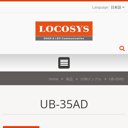
日本語
Home
商品
USBドングル
UB-35AD
UB-35AD