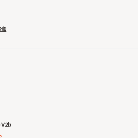
統盒
-V2b
b