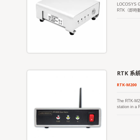
LOCOSY
RTK（即時
104B 支援
10WB 產品
RTK 系
RTK-M200
The RTK-M20
station in 
Mobile RTK co