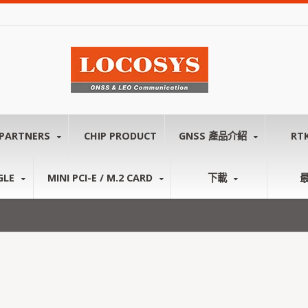
PARTNERS
CHIP PRODUCT
GNSS 產品介紹
RT
GLE
MINI PCI-E / M.2 CARD
下載