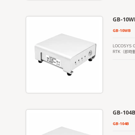
GB-10W
GB-10WB
LOCOSY
RTK（即時
10WB 支援
10WB 產品
GB-104
GB-104B