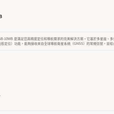
B
S GB-10WB 是滿足您高精度定位和導航需求的完美解決方案。它基於多星座、多頻
動態定位）功能，能夠接收來自全球導航衛星系統（GNSS）的常規信號，並結
 1408 個超級通道，並內建自適應抗干擾技術。 RTK 定位精度（RMS）為：水平 0.8 公
通過了嚴格的 MIL-STD 810H 振動測試。
B