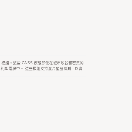
i 卡中的 GNSS 模組。這些 GNSS 模組即使在城市峽谷和密集的
筆記型電腦中。 這些模組支持混合星歷預測，以實
效期可達 3 天，並且當 GNSS 模組開機且衛星
可達 14 天。這兩種星歷預測都儲存在板載閃存