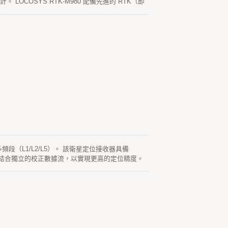
LOCOSYS RTK-M980 配備先進的 RTK（即
 雙頻和多星座 RTK 定位解決方案。RTK-M980 採用
提供 10/100/1000Mbps 以太網數據和語音連接。配備
用於 LOCOSYS Firebird 應用軟件，提供用戶友好
+70 度) 高低溫測試認證，以及 (MIL-STD-
，能夠安裝電腦系統，並且不會妥協空間以犧牲其功
0 保留了靈活性，可滿足遠程監測或測量應用的不同需
頻段（L1/L2/L5）。 該衛星定位接收器具備
時結合獨立的校正數據流，以實現更高的定位精度。
水平 0.8 公分 + 1ppm，垂直 1.5 公分 +