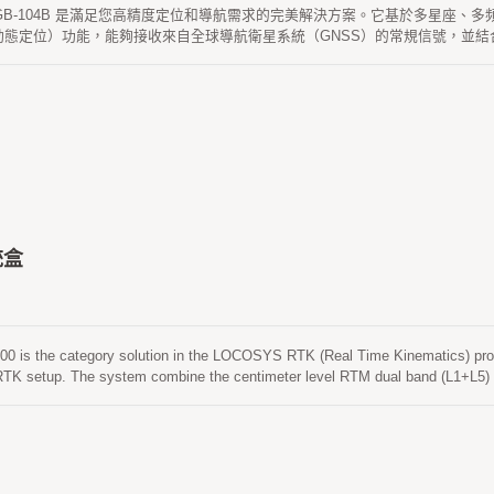
S GB-104B 是滿足您高精度定位和導航需求的完美解決方案。它基於多星座、多頻
動態定位）功能，能夠接收來自全球導航衛星系統（GNSS）的常規信號，並結
 1408 個超級通道，並內建自適應抗干擾技術。 RTK 定位精度（RMS）為：水平 0.8 公
通過了嚴格的 MIL-STD 810H 振動測試。
統盒
0 is the category solution in the LOCOSYS RTK (Real Time Kinematics) pro
a RTK setup. The system combine the centimeter level RTM dual band (L1+
rrection signal is transmitted via cellular network. This provides repeatable ac