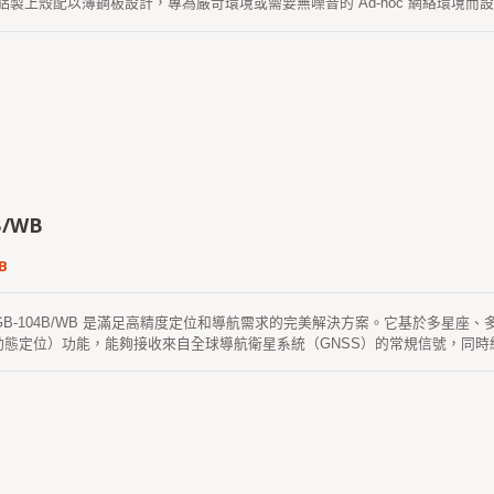
，鋁製上殼配以薄鋼板設計，專為嚴苛環境或需要無噪音的 Ad-hoc 網絡環境而設計。 
收器，支持全球 GPS/GLONASS/北斗/GALILEO/QZSS 衛星，L1+L2+L5
TE 通訊板，支持全球 LTE、UMTS/HSPA+ 以及 GSM/GPRS/EDGE 覆蓋。它
插槽，方便用戶插入 SIM 卡。RTK-M980 預裝 Win10（或 Linux）操作系統，適
，無論是作為“基站”管理還是“流動站”使用。 由於其無風扇緊湊設計，通過 (-30 ~ 
用標準振動測試，提供快速且便捷的安裝。它特別適用於空間有限的 RTK 基站
 RTK 基站還是 RTK 流動站，都非常快速且方便安裝和使用。RTK-M98
B/WB
B
S GB-104B/WB 是滿足高精度定位和導航需求的完美解決方案。它基於多星座、多
時動態定位）功能，能夠接收來自全球導航衛星系統（GNSS）的常規信號，同
/WB 支援 1408 個超級通道，並內建自適應抗干擾技術。 RTK 的定位精度（RMS）為：
-10XX 產品通過了嚴格的 MIL-STD 810H 振動測試。