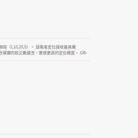
段（L1/L2/L5）。 該衛星定位接收器具備
合單獨的校正數據流，實現更高的定位精度。 GB-
分 + 1ppm，垂直 1.5 公分 + 1ppm。 GB-