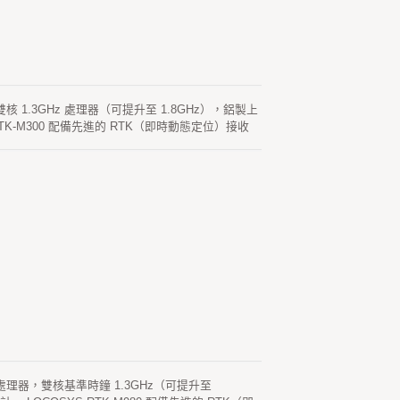
0 雙核 1.3GHz 處理器（可提升至 1.8GHz），鋁製上
TK-M300 配備先進的 RTK（即時動態定位）接收
 定位解決方案。RTK-M300 採用全頻 4G-LTE 通訊
00Mbps 以太網數據和語音連接。配備外部 SIM 插槽，
S Firebird 應用軟件，提供用戶友好的圖形操作界面，
溫測試認證，以及 (MIL-STD-810) 軍用標準振動測
不會妥協空間以犧牲其功能。無論作為 RTK 基站
遠程監測或測量應用的不同需求。
30 處理器，雙核基準時鐘 1.3GHz（可提升至