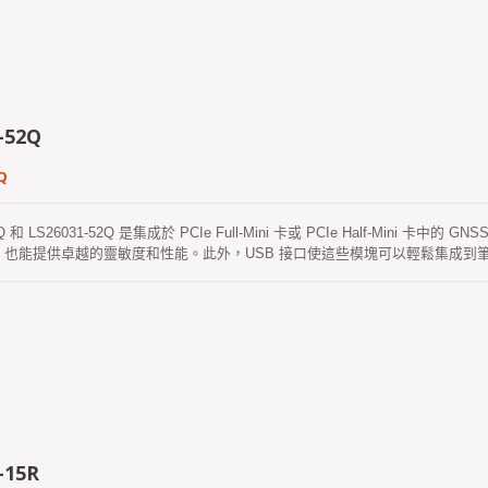
-52Q
Q
52Q 和 LS26031-52Q 是集成於 PCIe Full-Mini 卡或 PCIe Half-Min
，也能提供卓越的靈敏度和性能。此外，USB 接口使這些模塊可以輕鬆集成到
動。其中一種是自生成的星歷預測，無需網絡輔助和主機 CPU 的干預。該預測有
自動更新。另一種是服務器生成的星歷預測，從互聯網服務器獲取，該預測有效期
冷啟動時間小於 15 秒。
-15R