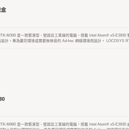
統盒
RTK-M300 是一款緊湊型、堅固且工業級的電腦，搭載 Intel Atom® x5-E393
設計，專為嚴苛環境或需要無噪音的 Ad-hoc 網絡環境而設計。 LOCOSYS R
PS、Glonass、北斗、Galileo 和 QZSS 衛星，L1+L5 雙頻和多星座 RTK
LTE、UMTS/HSPA+ 以及 GSM/GPRS/EDGE 覆蓋。它提供 10/100/10
SIM 卡。RTK-M300 預裝 Win10（或 Linux）操作系統，適用於 LOCOSY
站”管理還是“流動站”使用。 由於其無風扇緊湊設計，通過 (-30 ~ +70 度) 高低
且便捷的安裝。它特別適用於空間有限的 RTK 基站，能夠安裝電腦系統，並且
 流動站，都非常快速且方便安裝和使用。RTK-M300 保留了靈活性，可滿足
80
 RTK-M980 是一款緊湊型、堅固且工業級的電腦，搭載 Intel Atom® x5-E39