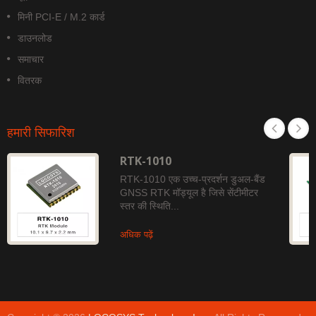
मिनी PCI-E / M.2 कार्ड
डाउनलोड
समाचार
वितरक
हमारी सिफारिश
RTK-1010
RTK-1010 एक उच्च-प्रदर्शन डुअल-बैंड
GNSS RTK मॉड्यूल है जिसे सेंटीमीटर
स्तर की स्थिति...
अधिक पढ़ें