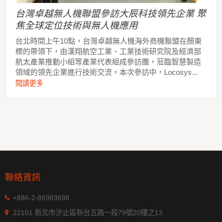
台灣卓越無人機聯盟參訪大辰科技領先企業 聚
焦全球定位技術與無人機應用
台北時間上午10點，台灣卓越無人機海外商機聯盟在顏東
標的帶領下，由漢翔航空工業、工業技術研究院及經濟部
航太產業推動小組等產業代表組成參訪團，蒞臨智慧製造
領域的領先企業進行技術交流。本次參訪中，Locosys...
閱讀更多
聯絡資訊
+886-2-86983698
22101 新北市汐止區新台五路一段79號20樓之13