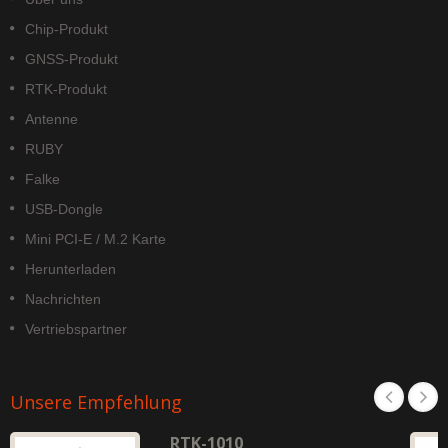
Chip-Produkt
GNSS-Produkt
RTK-Produkt
Antenne
RUBY
Falke
USB-Dongle
Mini PCI-E / M.2 Karte
Herunterladen
Nachrichten
Vertriebspartner
Unsere Empfehlung
RTK-1010