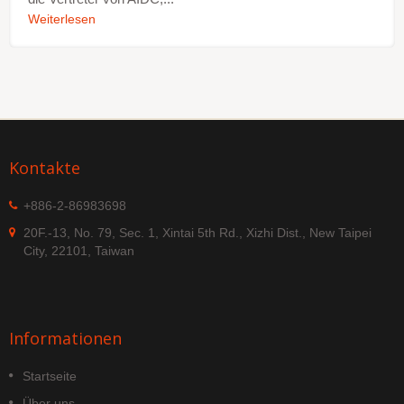
Weiterlesen
Kontakte
+886-2-86983698
20F.-13, No. 79, Sec. 1, Xintai 5th Rd., Xizhi Dist., New Taipei
City, 22101, Taiwan
Informationen
Startseite
Über uns