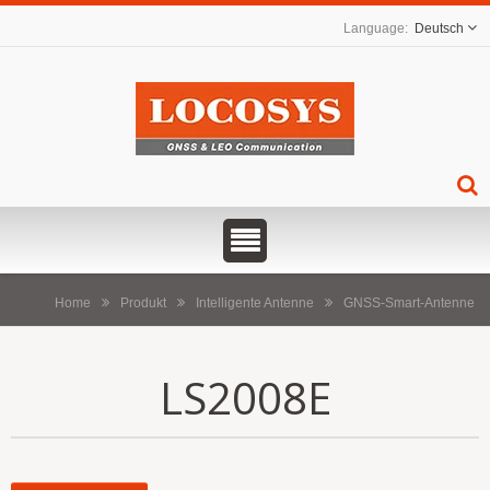
Deutsch
Home
Produkt
Intelligente Antenne
GNSS-Smart-Antenne
LS2008E