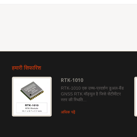
हमारी सिफारिश
RTK-1010
RTK-1010 एक उच्च-प्रदर्शन डुअल-बैंड
GNSS RTK मॉड्यूल है जिसे सेंटीमीटर
स्तर की स्थिति...
अधिक पढ़ें