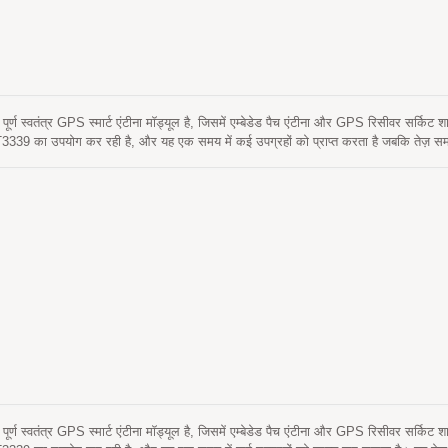
्ण स्वतंत्र GPS स्मार्ट एंटीना मॉड्यूल है, जिसमें एम्बेडेड पैच एंटीना और GPS रिसीवर सर्किट 
39 का उपयोग कर रही है, और यह एक समय में कई उपग्रहों को प्राप्त करता है जबकि तेज़ स
 आपको शहरी घाटी और घने पत्ते वाले वातावरण में भी उत्कृष्ट संवेदनशीलता और प्रदर्शन प्रदा
 ताकि तेज ठंडी शुरुआत प्राप्त की जा सके। एक स्व-निर्मित एपhemeris भविष्यवाणी है (जिसे E
वश्यकता नहीं होती। यह 3 दिनों तक मान्य है और GPS मॉड्यूल के चालू होने और उपग्रहों के उपल
ित एपhemeris भविष्यवाणी (जिसे EPO कहा जाता है) है जो एक इंटरनेट सर्वर से प्राप्त होती है। 
मोरी में संग्रहीत होती हैं और ठंडी शुरुआत का समय 15 सेकंड से कम होता है। यह बिना RF कनेक
 एंटीना में आवश्यक होते हैं। दूसरे शब्दों में, लागत और आकार को कम करें। इसके अलावा, समय
बीच RF मिलान और स्थिरता पर R&D प्रयास। इसके अलावा, इसे किसी भी बाहरी वोल्टेज नियमित कर
ए, लघु आकार और शानदार प्रदर्शन वाला LS2003C आपके पतले उपकरणों में एकीकृत करने के ल
D
्ण स्वतंत्र GPS स्मार्ट एंटीना मॉड्यूल है, जिसमें एम्बेडेड पैच एंटीना और GPS रिसीवर सर्कि