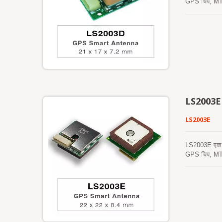
GPS चिप, MT33
उपग्रहों को प्
हाइब्रिड एपhem
नेटवर्क सहायता
स्वचालित रूप से
एपhemeris भविष
स्थापित करना आ
प्रक्रिया को त
लिथियम बैटरी 
विकल्प है।
LS2003E
LS2003E
LS2003E एक पूर
GPS चिप, MT33
इसके अलावा, यह
समर्थन करता है
हस्तक्षेप की आ
सर्वर-जनित एपh
फ्लैश मेमोरी म
GPS सक्रिय एंट
मॉड्यूल के बीच