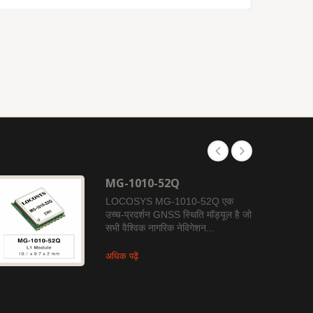
MG-1010-52Q
LOCOSYS MG-1010-52Q एक
उच्च-प्रदर्शन GNSS स्थिति मॉड्यूल है जो
सभी वैश्विक नागरिक नेविगेशन...
अधिक पढ़ें