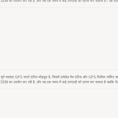
39 का उपयोग कर रही है, और यह एक समय में कई उपग्रहों को प्राप्त कर सकता है। यह तेज़
राप्त कर सकता है। इसके अलावा, यह आपको शहरी घाटी और घने पत्ते वाले वातावरण में भी उत्कृष्
eris भविष्यवाणी का समर्थन करता है ताकि तेज ठंडी शुरुआत प्राप्त की जा सके। एक स्व-निर्मित
 और होस्ट CPU के हस्तक्षेप की आवश्यकता नहीं होती। यह 3 दिनों तक मान्य है और GPS मॉड्यू
 अपडेट होता है। दूसरा सर्वर-जनित एपhemeris भविष्यवाणी (जिसे EPO कहा जाता है) है जो एक इंटरन
्यवाणियाँ ऑन-बोर्ड फ्लैश मेमोरी में संग्रहीत होती हैं और ठंडी शुरुआत का समय 15 सेकंड से
सान है, जो एक अलग GPS सक्रिय एंटीना में आवश्यक होते हैं। दूसरे शब्दों में, लागत और आक
ेज करें। GPS एंटीना और मॉड्यूल के बीच RF मिलान और स्थिरता पर R&D प्रयास। इसके अलावा,
द्वारा सीधे पावर किया जा सकता है। इसलिए, लघु आकार और शानदार प्रदर्शन वाला LS2003D आप
्ण स्वतंत्र GPS स्मार्ट एंटीना मॉड्यूल है, जिसमें एम्बेडेड पैच एंटीना और GPS रिसीवर सर्किट 
39 का उपयोग कर रही है, और यह एक समय में कई उपग्रहों को प्राप्त कर सकता है जबकि ते
 आपको शहरी घाटी और घने पत्ते वाले वातावरण में भी उत्कृष्ट संवेदनशीलता और प्रदर्शन प्रदा
 ताकि तेज़ ठंडी शुरुआत प्राप्त की जा सके। एक स्व-निर्मित एपhemeris भविष्यवाणी है (जिसे 
वश्यकता नहीं होती। यह 3 दिनों तक मान्य है और GPS मॉड्यूल चालू होने पर और उपग्रह उपलब्ध 
emeris भविष्यवाणी (जिसे EPO™ कहा जाता है) है जो एक इंटरनेट सर्वर से प्राप्त होती है। यह 14
ें संग्रहीत होती हैं और ठंडी शुरुआत का समय 15 सेकंड से कम होता है। यह बिना RF कनेक्टर
ीना में आवश्यक होते हैं। दूसरे शब्दों में, लागत और आकार को कम करें। इसके अलावा, समय को 
 RF मिलान और स्थिरता पर R&D प्रयास। इसके अलावा, इसे किसी भी बाहरी वोल्टेज नियमित करने व