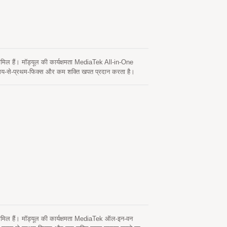
शामिल हैं। मॉड्यूल की कार्यक्षमता MediaTek All-in-One
मय-से-प्रथम-फिक्स और कम शक्ति खपत प्रदान करता है।
न कर सकता है। यह मॉड्यूल हाइब्रिड एपhemeris भविष्यवाणी का
ASY कहा जाता है) जिसमें नेटवर्क सहायता और होस्ट CPU की
ब्ध होने पर समय-समय पर स्वचालित रूप से अपडेट होता है।
यह 14 दिनों तक मान्य है। दोनों एपhemeris भविष्यवाणियाँ ऑन-
्टर और कोएक्सियल केबल के स्थापित करना आसान है, जो एक
 को बाजार में लाने की प्रक्रिया को तेज करें। GPS एंटीना
ने वालों के बिना लिथियम बैटरी द्वारा सीधे पावर किया जा
िए सबसे अच्छा विकल्प है।
ट शामिल हैं। मॉड्यूल की कार्यक्षमता MediaTek ऑल-इन-वन