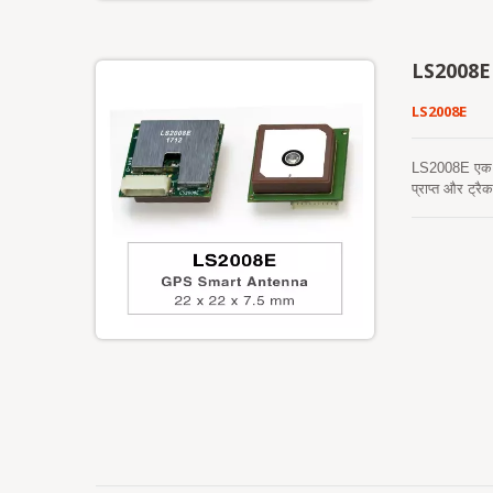
सकता है। इसलि
LS2008E
LS2008E
LS2008E एक पूर
प्राप्त और ट्
वातावरण में भ
एंटीना में आवश
और मॉड्यूल के 
आधारित अनुप्रय