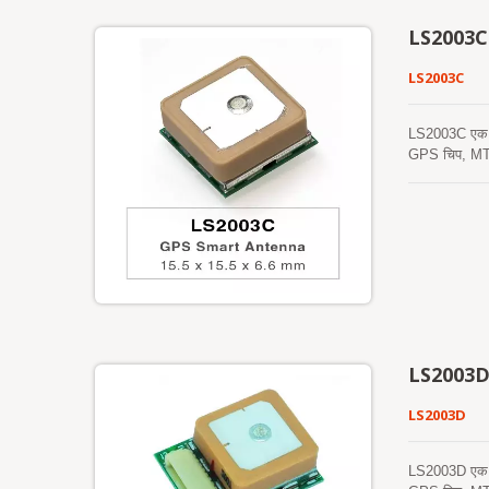
LS2003C
LS2003C
LS2003C एक पूर
GPS चिप, MT33
इसके अलावा, यह
समर्थन करता है
हस्तक्षेप की आ
दूसरा सर्वर-जन
बोर्ड फ्लैश मे
अलग GPS सक्रिय
और मॉड्यूल के 
सकता है। इसलि
LS2003
LS2003D
LS2003D एक पूर