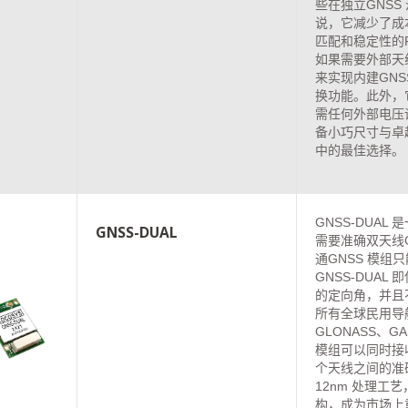
些在独立GNS
说，它减少了成
匹配和稳定性的
如果需要外部天
来实现内建GN
换功能。此外，
需任何外部电压调节
备小巧尺寸与卓
中的最佳选择。
GNSS-DUAL
GNSS-DUAL
需要准确双天线
通GNSS 模组
GNSS-DUA
的定向角，并且
所有全球民用导
GLONASS、GA
模组可以同时接收
个天线之间的准确
12nm 处理工
构，成为市场上