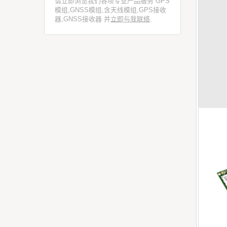
请立即浏览我们各项专业产品服务 GPS
模组,GNSS模组,含天线模组,GPS接收
器,GNSS接收器 并
立即与我联络
.