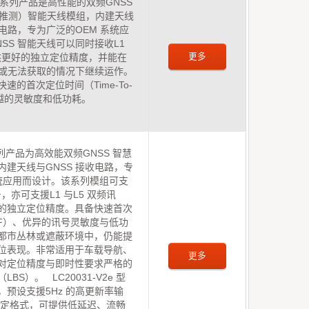
5AD 系列产品是高性能的双频GNSS
死推测）智能天线模组，内建天线
器电路，专为广泛的OEM 系统应
SS 智能天线可以同时接收L1
更多
提供更好的独立定位精度，并能在
较弱或无法获取的情况下继续运作。
速的首次定位时间（Time-To-
）、卓越的灵敏度和低功耗。
x 系列产品为高效能双频GNSS 智慧
内建天线与GNSS 接收电路，专
系统应用而设计。该系列模组可支
，亦可支援L1 与L5 双频讯
的独立定位精度。具备快速首次
FF）、优异的讯号灵敏度与低功
都市丛林或遮蔽环境中，仍能提
位表现。非常适用于车载导航、
更多
对定位精度与即时性要求严格的
BS）。 LC20031-V2e 型
，预设支援5Hz 的高更新率输
 协定格式，可提供低延迟、流畅