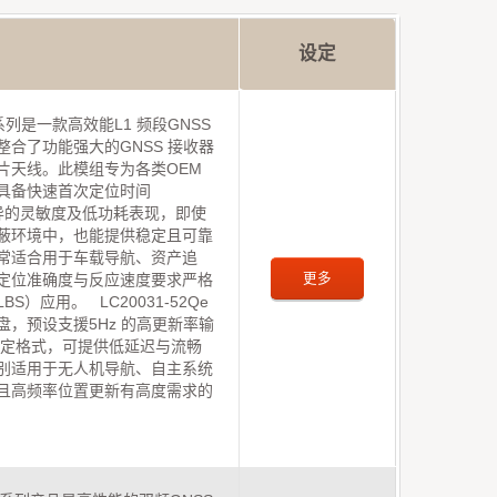
设定
Q 系列是一款高效能L1 频段GNSS
整合了功能强大的GNSS 接收器
片天线。此模组专为各类OEM
具备快速首次定位时间
优异的灵敏度及低功耗表现，即使
蔽环境中，也能提供稳定且可靠
常适合用于车载导航、资产追
更多
定位准确度与反应速度要求严格
S）应用。 LC20031-52Qe
盘，预设支援5Hz 的高更新率输
 协定格式，可提供低延迟与流畅
别适用于无人机导航、自主系统
且高频率位置更新有高度需求的