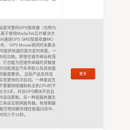
列产品是完整的GPS接收器（也称为
），基于使用MediaTek芯片解决方
 66通道GPS SMD型接收器MC-
术。 GPS Mouse将同时采集多
同时提供快速的首次定时修复，一
和低功耗。即使在城市峡谷和茂
，它也能为您提供卓越的灵敏度
的功能满足汽车导航以及其他基
更多
灵敏度要求。 这些产品支持混
实现更快的冷启动。一种是自生
不需要网络辅助和主机CPU的干
长为3天，并且GPS模块开启且
时自动更新。另一种是服务器生
它来自互联网服务器。有效期最
种星历预测都存储在板载闪存中，
时间少于15秒。