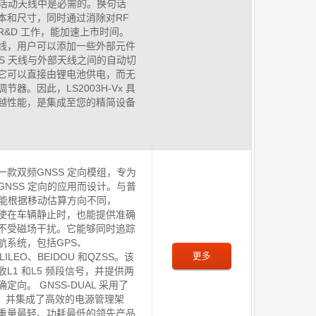
S 活动天线中是必需的。换句话
本和尺寸，同时通过消除对RF
R&D 工作，能加速上市时间。
线，用户可以添加一些外部元件
SS 天线与外部天线之间的自动切
它可以直接由锂电池供电，而无
器。因此，LS2003H-Vx 具
越性能，是集成至您的精简设备
 是一款双频GNSS 定向模组，专为
GNSS 定向的应用而设计。与普
只能根据移动估算方向不同，
L 即使在车辆静止时，也能提供准确
不受磁场干扰。它能够同时追踪
航系统，包括GPS、
更多
LILEO、BEIDOU 和QZSS。该
L1 和L5 频段信号，并提供两
定向。 GNSS-DUAL 采用了
艺，并集成了高效的电源管理架
重量最轻、功耗最低的领先产品