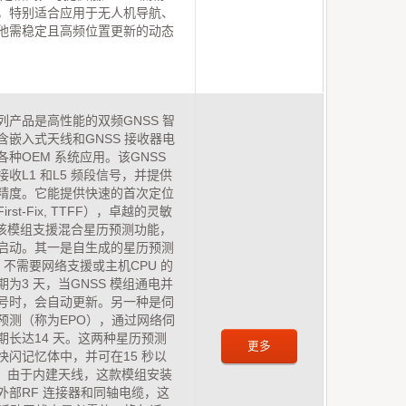
，特别适合应用于无人机导航、
他需稳定且高频位置更新的动态
x 系列产品是高性能的双频GNSS 智
含嵌入式天线和GNSS 接收器电
种OEM 系统应用。该GNSS
收L1 和L5 频段信号，并提供
精度。它能提供快速的首次定位
First-Fix, TTFF），卓越的灵敏
该模组支援混合星历预测功能，
启动。其一是自生成的星历预测
，不需要网络支援或主机CPU 的
为3 天，当GNSS 模组通电并
号时，会自动更新。另一种是伺
预测（称为EPO），通过网络伺
期长达14 天。这两种星历预测
更多
快闪记忆体中，并可在15 秒以
 由于内建天线，这款模组安装
外部RF 连接器和同轴电缆，这