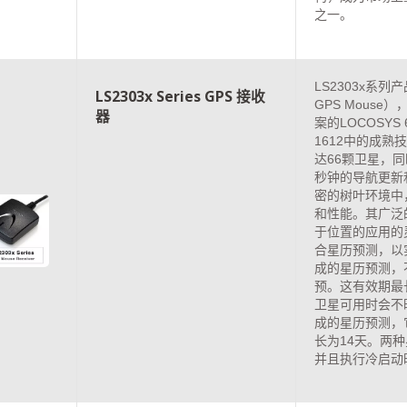
之一。
LS2303x系
LS2303x Series GPS 接收
GPS Mouse
器
案的LOCOSYS
1612中的成熟技
达66颗卫星，
秒钟的导航更新
密的树叶环境中
和性能。其广泛
于位置的应用的
合星历预测，以
成的星历预测，
预。这有效期最
卫星可用时会不
成的星历预测，
长为14天。两
并且执行冷启动