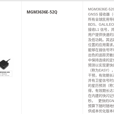
MGM3636E-
MGM3636E-52Q
GNSS 接收器
所有全球民用导航
BDS、GALIL
接收L1 信号
用户提供快速的
及低功耗。其远
位置的应用需求
能够在弱信号环
出色的追踪灵敏
中保持连续的定
预测以实现更快
（称为EASY）
干预，有效期长达
并有卫星信号时
的星历预测（称
得，有效期长达
在内建的快闪记
秒。 更快的GN
预算下随时随地
供成本优化版本