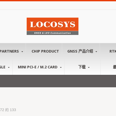
PARTNERS
CHIP PRODUCT
GNSS 产品介绍
RT
GLE
MINI PCI-E / M.2 CARD
下载
 72 的 133