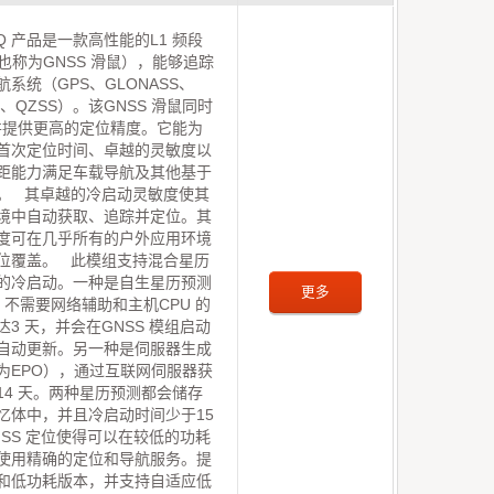
52Q 产品是一款高性能的L1 频段
（也称为GNSS 滑鼠），能够追踪
系统（GPS、GLONASS、
EO、QZSS）。该GNSS 滑鼠同时
，并提供更高的定位精度。它能为
首次定位时间、卓越的灵敏度以
距能力满足车载导航及其他基于
。 其卓越的冷启动灵敏度使其
境中自动获取、追踪并定位。其
度可在几乎所有的户外应用环境
位覆盖。 此模组支持混合星历
的冷启动。一种是自生星历预测
更多
，不需要网络辅助和主机CPU 的
3 天，并会在GNSS 模组启动
自动更新。另一种是伺服器生成
为EPO），通过互联网伺服器获
14 天。两种星历预测都会储存
忆体中，并且冷启动时间少于15
SS 定位使得可以在较低的功耗
使用精确的定位和导航服务。提
和低功耗版本，并支持自适应低