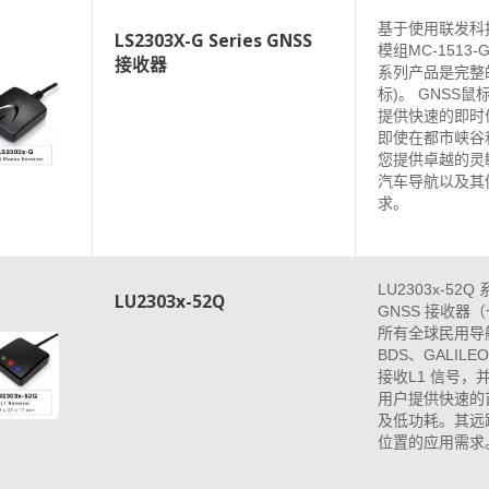
基于使用联发科技
LS2303X-G Series GNSS
模组MC-1513
接收器
系列产品是完整的
标)。 GNSS
提供快速的即时
即使在都市峡谷
您提供卓越的灵
汽车导航以及其
求。
LU2303x-5
LU2303x-52Q
GNSS 接收器
所有全球民用导航
BDS、GALIL
接收L1 信号
用户提供快速的
及低功耗。其远
位置的应用需求