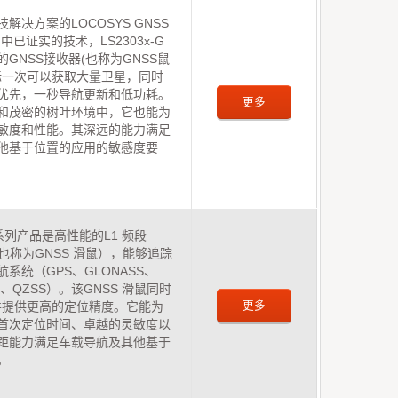
解决方案的LOCOSYS GNSS
-G中已证实的技术，LS2303x-G
GNSS接收器(也称为GNSS鼠
鼠标一次可以获取大量卫星，同时
优先，一秒导航更新和低功耗。
更多
和茂密的树叶环境中，它也能为
敏度和性能。其深远的能力满足
他基于位置的应用的敏感度要
2Q 系列产品是高性能的L1 频段
（也称为GNSS 滑鼠），能够追踪
系统（GPS、GLONASS、
EO、QZSS）。该GNSS 滑鼠同时
更多
，并提供更高的定位精度。它能为
首次定位时间、卓越的灵敏度以
距能力满足车载导航及其他基于
。