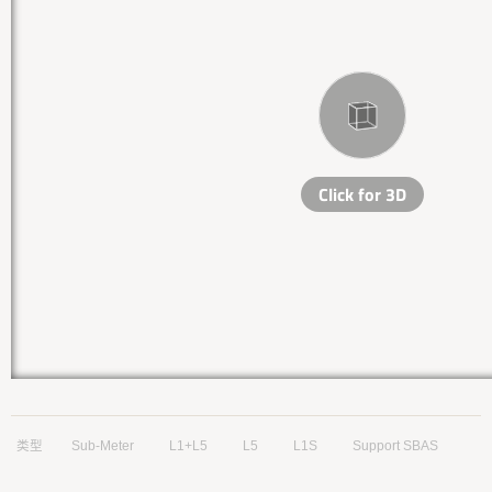
类型
Sub-Meter
L1+L5
L5
L1S
Support SBAS