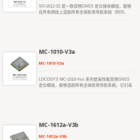
可在15 秒内完成冷启动。 MC-1010-V3x 模组搭配
SO-1612-15 是一款双频GNSS 定位接收模组，能够
有源天线，能够符合AIS 140 标准中的灵敏度规范，
在所有频段上追踪所有全球民用导航系统（BDS、
是设计符合AIS 140 跟踪应用的客户的最佳解决方
GPS、GLONASS、Galileo、QZSS、IRNSS 和
案。
SBAS）。内建高度集成的GNSS 接收晶片，支持第
三代北斗卫星导航系统（BDS-3）。 SO-1612-15
模组基于先进的BDS-3 架构，集成了多频段和多系
统的GNSS 射频和基带。这种新设计的架构使得这
颗单晶片在不需要地面增强站的修正数据的情况下，
MC-1010-V3a
实现了亚米级定位精度，并提高了灵敏度，对抗干扰
和多径效应的能力更强，能在复杂环境中提供强健的
MC-1010-V3a
服务。 SO-1612-15 模组内含CXD5610GF 定位引
擎，具有高灵敏度、低功耗和快速的TTFF。其卓越
的冷启动灵敏度使其能够在弱信号环境下自主获取、
LOCOSYS MC-1010-Vxx 系列是高性能双频GNSS
跟踪并获得定位解决方案。接收器的卓越跟踪灵敏度
定位模组，能够追踪所有全球民用导航系统。它们采
使其在几乎所有户外应用环境中保持连续的定位覆
用了12nm 制程并集成了高效的电源管理架构，实现
盖。
了低功耗和高灵敏度。此外，支持L1 和L5 频段信号
的同时接收，减少了多径延迟，实现亚米级定位精
度。 这些模组支持混合星历预测，实现更快的冷启
动。其中一种是自生成的星历预测（称为EPOC），
无需网络协助和主机CPU 的介入。该预测有效期为3
MC-1612a-V3b
天，当GNSS 模组开机并且卫星可用时会自动更
新。另一种是伺服器生成的星历预测（称为
MC-1612a-V3b
EPO），该预测来自互联网伺服器，有效期为14