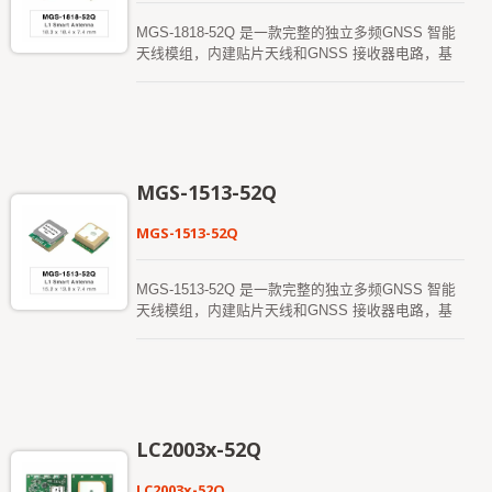
designed to comply with sensitivity
specificationcontained in AIS-140 standard. It is the
MGS-1818-52Q 是一款完整的独立多频GNSS 智能
best solution to those customers that design
天线模组，内建贴片天线和GNSS 接收器电路，基
tracking applications in compliance with AIS-140.
于Airoha AG3352Q 平台设计。该模组可同时接收并
*HD-1612-BV2 supports
追踪多颗卫星星座，包括GPS、GLONASS、
GPS/GLONASS/GALILEO/BEIDOU/QZSS *HD-
GALILEO、BAIDOU 和QZSS，并结合SBAS 支
1612-BV3 supports
援，大幅提高可见卫星数量并增强定位精度。 其卓
GPS/GALILEO/BEIDOU/QZSS/IRNSS
越的冷启动灵敏度使其能在信号弱的困难环境中自主
获取、追踪并确定位置。卓越的追踪灵敏度使得该模
MGS-1513-52Q
组能在几乎所有户外应用环境中提供持续的定位覆
盖。 该模组支援混合星历预测来加速冷启动。其一
MGS-1513-52Q
是自生成的星历预测（称为EASY），不需要网络支
援或主机CPU 的干预，有效期可达3 天，并且在
GNSS 模组开启且卫星可用时会自动更新。另一种
MGS-1513-52Q 是一款完整的独立多频GNSS 智能
是伺服器生成的星历预测（称为EPO），从互联网
天线模组，内建贴片天线和GNSS 接收器电路，基
伺服器获得，有效期可达14 天。两者的星历预测会
于Airoha AG3352Q 平台设计。该模组可同时接收并
储存在模组内建的闪存中，冷启动时间可缩短至15
追踪多颗卫星星座，包括GPS、GLONASS、
秒以内。 更快的GNSS 定位使其可以随时随地提
GALILEO、BAIDOU 和QZSS，并结合SBAS 支
供精确的定位和导航服务，并且相较以往能在更小的
援，大幅提高可见卫星数量并增强定位精度。 其卓
功耗预算下运行。该模组提供具有成本优化版本以及
越的冷启动灵敏度使其能在信号弱的困难环境中自主
支援适应性低功耗（ALP）功能的低功耗版本，适用
获取、追踪并确定位置。卓越的追踪灵敏度使得该模
LC2003x-52Q
于健身和正常导航模式。
组能在几乎所有户外应用环境中提供持续的定位覆
盖。 该模组支援混合星历预测来加速冷启动。其一
LC2003x-52Q