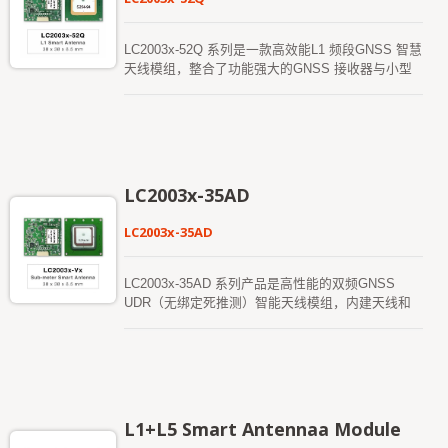
是自生成的星历预测（称为EASY），不需要网络支
援或主机CPU 的干预，有效期可达3 天，并且在
GNSS 模组开启且卫星可用时会自动更新。另一种
LC2003x-52Q 系列是一款高效能L1 频段GNSS 智慧
是伺服器生成的星历预测（称为EPO），从互联网
天线模组，整合了功能强大的GNSS 接收器与小型
伺服器获得，有效期可达14 天。两者的星历预测会
化内建贴片天线。此模组专为各类OEM 系统应用设
储存在模组内建的闪存中，冷启动时间可缩短至15
计，具备快速首次定位时间（TTFF）、优异的灵敏
秒以内。 更快的GNSS 定位使其可以随时随地提
度及低功耗表现，即使在都市丛林或遮蔽环境中，也
供精确的定位和导航服务，并且相较以往能在更小的
能提供稳定且可靠的定位表现。非常适合用于车载导
功耗预算下运行。该模组提供具有成本优化版本以及
航、资产追踪，以及各种对定位准确度与反应速度要
支援适应性低功耗（ALP）功能的低功耗版本，适用
求严格的位置型服务（LBS）应用。 LC20031-
LC2003x-35AD
于健身和正常导航模式。
52Qe 型号内建电子罗盘，预设支援5Hz 的高更新率
输出，采用UBX 协定格式，可提供低延迟与流畅的
LC2003x-35AD
即时效能，特别适用于无人机导航、自主系统以及其
他对稳定且高频率位置更新有高度需求的动态应用情
境。
LC2003x-35AD 系列产品是高性能的双频GNSS
UDR（无绑定死推测）智能天线模组，内建天线和
GNSS 接收器电路，专为广泛的OEM 系统应用而设
计。该GNSS 智能天线可以同时接收L1 和L5 信号，
提供更好的独立定位精度，并能在GNSS 信号较弱
或无法获取的情况下继续运作。它可为用户提供快速
的首次定位时间（Time-To-First-Fix）、卓越的灵敏
度和低功耗。
L1+L5 Smart Antennaa Module