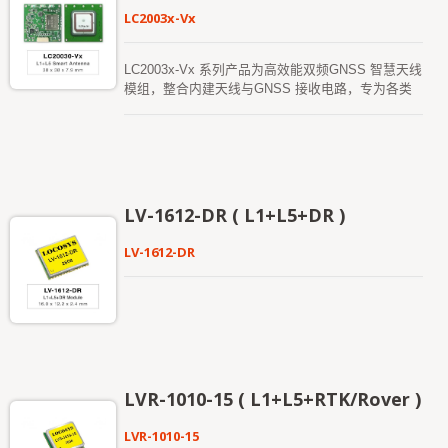
LC2003x-Vx
LC2003x-Vx 系列产品为高效能双频GNSS 智慧天线
模组，整合内建天线与GNSS 接收电路，专为各类
OEM 系统应用而设计。该系列模组可支援仅L1 频段
讯号，亦可支援L1 与L5 双频讯号，能提供更佳的独
立定位精度。具备快速首次定位时间（TTFF）、优
异的讯号灵敏度与低功耗特性，即使在都市丛林或遮
蔽环境中，仍能提供稳定可靠的定位表现。非常适用
于车载导航、资产追踪及其他对定位精度与即时性要
LV-1612-DR ( L1+L5+DR )
求严格的各类位置型服务（LBS）。 LC20031-V2e
型号内建电子罗盘，预设支援5Hz 的高更新率输
LV-1612-DR
出，采用UBX 协定格式，可提供低延迟、流畅的即
时定位效能，特别适合应用于无人机导航、自主系统
以及其他需稳定且高频位置更新的动态应用场景。
LVR-1010-15 ( L1+L5+RTK/Rover )
LVR-1010-15