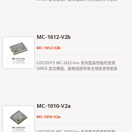
统。它采用了12nm 处理工艺并集成高效的电源管理
架构，实现低功耗和高灵敏度。此外，同时接收L1
和L5 频段信号可减少多径延迟，实现亚米级的定位
精度。 该模组支持混合星历预测技术以实现更快速
的冷启动。其一是自生成星历预测（称为EPOC），
无需网络协助和主机CPU 的干预，有效期长达3
MC-1612-V2b
天，并会在GNSS 模组开机且卫星信号可用时自动
更新。另一种是伺服器生成的星历预测（称为
MC-1612-V2b
EPO），通过互联网伺服器获取，有效期为最多14
天。这两种星历预测均储存在板载闪存中，并可实现
低于15 秒的冷启动时间。 MC-1612-V3b 模组的射
LOCOSYS MC-1612-Vxx 系列是高性能的双频
频前端设计专门符合AIS 140 标准中的灵敏度规范，
GNSS 定位模组，能够追踪所有全球民用导航系
是设计符合AIS 140 跟踪应用的客户的最佳解决方
统。它采用了12nm 处理工艺并集成高效的电源管理
案。
架构，实现低功耗和高灵敏度。此外，同时接收L1
和L5 频段信号可减少多径延迟，实现亚米级的定位
精度。 该模组支持混合星历预测技术以实现更快速
的冷启动。其一是自生成星历预测（称为EPOC），
无需网络协助和主机CPU 的干预，有效期长达3
MC-1010-V2a
天，并会在GNSS 模组开机且卫星信号可用时自动
更新。另一种是伺服器生成的星历预测（称为
MC-1010-V2a
EPO），通过互联网伺服器获取，有效期为最多14
天。这两种星历预测均储存在板载闪存中，并可实现
低于15 秒的冷启动时间。 MC-1612-V3b 模组的射
LOCOSYS MC-1010-Vxx 系列是高性能的双频