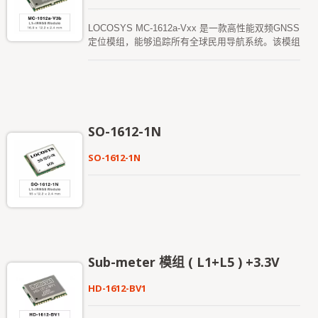
天。这两种星历预测都存储在模组的闪存中，冷启动
时间小于15 秒。 MC-1010-V3x 配合有源天线，可
LOCOSYS MC-1612a-Vxx 是一款高性能双频GNSS
符合AIS 140 标准中的灵敏度规范。这是设计符合
定位模组，能够追踪所有全球民用导航系统。该模组
AIS 140 跟踪应用的客户的最佳解决方案。
采用了12nm 制程并集成了高效的电源管理架构，实
现了低功耗和高灵敏度。此外，支持L1 和L5 频段信
号的同时接收，减少了多径延迟，实现更准确的定
位。 该模组支持混合星历预测，实现更快的冷启
动。其中一种是自生成的星历预测（称为EPOC），
无需网络协助和主机CPU 的介入。该预测有效期为3
SO-1612-1N
天，当GNSS 模组开机并且卫星可用时会自动更
新。另一种是伺服器生成的星历预测（称为
SO-1612-1N
EPO），该预测来自互联网伺服器，有效期为14
天。这两种星历预测都存储在模组的闪存中，实现更
快的冷启动。 MC-1612a-V3b 模组的射频前端专门
设计，以符合AIS 140 标准中的灵敏度规范。这是设
计符合AIS 140 跟踪应用的客户的最佳解决方案。
Sub-meter 模组 ( L1+L5 ) +3.3V
HD-1612-BV1