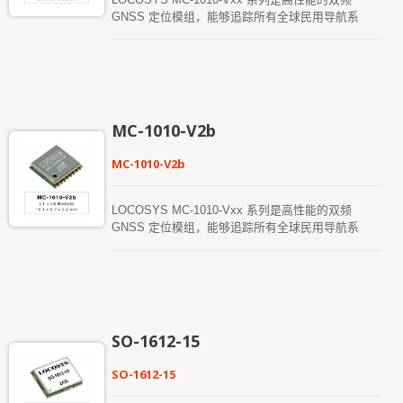
频前端设计专门符合AIS 140 标准中的灵敏度规范，
GNSS 定位模组，能够追踪所有全球民用导航系
是设计符合AIS 140 跟踪应用的客户的最佳解决方
统。它采用了12nm 处理工艺并集成高效的电源管理
案。
架构，实现低功耗和高灵敏度。此外，同时接收L1
和L5 频段信号，可减少多径延迟，并实现亚米级定
位精度。 该模组支持混合星历预测技术，以实现更
快速的冷启动。其一是自生成星历预测（称为
EPOC），不需要网路支援和主机CPU 的干预，预
MC-1010-V2b
测有效期为最多3 天，并会在GNSS 模组开机并且卫
星可用时自动更新。另一种是伺服器生成的星历预测
MC-1010-V2b
（称为EPO），从互联网伺服器获取，有效期为最
多14 天。这两种星历预测均储存在板载闪存中，并
可在15 秒内完成冷启动。 MC-1010-V3x 模组搭配
LOCOSYS MC-1010-Vxx 系列是高性能的双频
有源天线，能够符合AIS 140 标准中的灵敏度规范，
GNSS 定位模组，能够追踪所有全球民用导航系
是设计符合AIS 140 跟踪应用的客户的最佳解决方
统。它采用了12nm 处理工艺并集成高效的电源管理
案。
架构，实现低功耗和高灵敏度。此外，同时接收L1
和L5 频段信号，可减少多径延迟，并实现亚米级定
位精度。 该模组支持混合星历预测技术，以实现更
快速的冷启动。其一是自生成星历预测（称为
EPOC），不需要网路支援和主机CPU 的干预，预
SO-1612-15
测有效期为最多3 天，并会在GNSS 模组开机并且卫
星可用时自动更新。另一种是伺服器生成的星历预测
SO-1612-15
（称为EPO），从互联网伺服器获取，有效期为最
多14 天。这两种星历预测均储存在板载闪存中，并