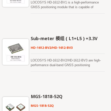
LOCOSYS HD-1612-BV1 is a high-performance
GNSS positioning module that is capable of
tracking all global civil navigation systems (GPS,
QZSS, GLONASS, BEIDOU and GALILEO).
Besides, it can receive sub-meter level
augmentation service from QZSS L1S signal and
sends disaster information at 4-second intervals.
The module integrates efficient power management
Sub-meter 模组 ( L1+L5 ) +3.3V
architecture to perform low power and high
sensitivity. It is suitable for personal, automotive
HD-1612-BV2/HD-1612-BV3
and marine navigations. *HD-1612-BV1 supports
GPS/GLONASS/GALILEO/BEIDOU/QZSS
LOCOSYS HD-1612-BV2/HD-1612-BV3 are high-
performance dual-band GNSS positioning
modulesthat are capable of tracking all global civil
navigation systems (GPS, GLONASS, BDS,
GALILEO, QZSS andIRNSS). They integrate
efficient power management architecture to perform
low power and high sensitivity.Besides, concurrent
reception of L1 and L5 band signals achieves sub-
MGS-1818-52Q
meter position accuracy. They aresuitable for
personal, automotive and marine navigations. The
MGS-1818-52Q
RF front end of HD-1612-BV3 is specifically