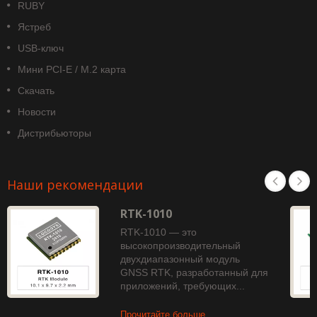
RUBY
Ястреб
USB-ключ
Мини PCI-E / M.2 карта
Скачать
Новости
Дистрибьюторы
Наши рекомендации
RTK-1010
RTK-1010 — это
высокопроизводительный
двухдиапазонный модуль
GNSS RTK, разработанный для
приложений, требующих...
Прочитайте больше