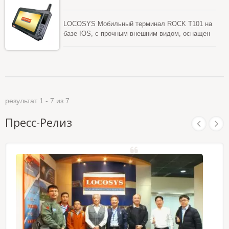
поставляется с набором интегрированных
функций, которые обладают высокой
LOCOSYS Мобильный терминал ROCK T101 на
интеграцией, высокой производительностью,
базе IOS, с прочным внешним видом, оснащен
высокой надежностью и высокой гибкостью.
10.1" промышленным дисплеем с яркостью 1000
Также он оснащен долговечным аккумулятором
кд/м2, закаленным стеклом и рамой из
на 10000 мАч, читаемым на солнце и
титаново-алюминиевого сплава. Он
работающим при экстремально низких
соответствует стандарту MIL-STD-810G/
температурах. Он был разработан для
Метод516.6/ПроцедураIV и военному стандарту.
сложных условий в логистике,
И он может выдерживать падение с высоты до
горнодобывающей промышленности,
результат 1 - 7 из 7
1.2 м и испытание на ударное давление в 2
общественном транспорте, общественной
тонны. В то же время он также поставляется с
безопасности, управлении отходами или
Пресс-Релиз
набором интегрированных функций, которые
географических информационных системах
обладают высокой интеграцией, высокой
(ГИС).
производительностью, высокой надежностью и
высокой гибкостью. Также он оснащен
аккумулятором емкостью 14600 мАч, читаемым
на солнце, и работает при экстремально низких
температурах. Он был разработан для
сложных условий в логистике,
горнодобывающей промышленности,
общественном транспорте, общественной
безопасности, управлении отходами или
географических информационных системах