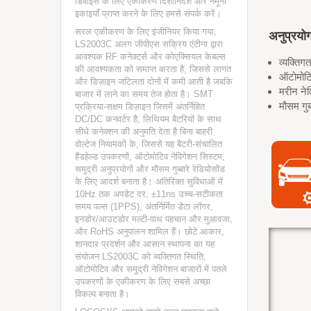
डिवाइस के लिए एकीकरण दिशानिर्देश और नमूना
इकाइयाँ प्राप्त करने के लिए हमसे संपर्क करें।
सरल एकीकरण के लिए इंजीनियर किया गया,
अनुप्रयो
LS2003C अलग जीपीएस सक्रिय एंटीना द्वारा
आवश्यक RF कनेक्टर्स और कोएक्सियल केबल्स
व्यक्तिग
की आवश्यकता को समाप्त करता है, जिससे लागत
ऑटोमोटि
और डिज़ाइन जटिलता दोनों में कमी आती है जबकि
मरीन ने
बाजार में लाने का समय तेज होता है। SMT
मौसम गुब्
प्रक्रिया-सक्षम डिज़ाइन जिसमें अंतर्निहित
DC/DC कनवर्टर है, लिथियम बैटरियों के साथ
सीधे कनेक्शन की अनुमति देता है बिना बाहरी
वोल्टेज नियामकों के, जिससे यह बैटरी-संचालित
हैंडहेल्ड उपकरणों, ऑटोमोटिव नेविगेशन सिस्टम,
समुद्री अनुप्रयोगों और मौसम गुब्बारे रेडियोसोंड
के लिए आदर्श बनाता है। अतिरिक्त सुविधाओं में
10Hz तक अपडेट दर, ±11ns उच्च-सटीकता
समय पल्स (1PPS), अंतर्निर्मित डेटा लॉगर,
इनडोर/आउटडोर मल्टी-पाथ पहचान और मुआवजा,
और RoHS अनुपालन शामिल हैं। छोटे आकार,
शानदार प्रदर्शन और आसान स्थापना का यह
संयोजन LS2003C को व्यक्तिगत स्थिति,
ऑटोमोटिव और समुद्री नेविगेशन बाजारों में पतले
उपकरणों के एकीकरण के लिए सबसे अच्छा
विकल्प बनाता है।