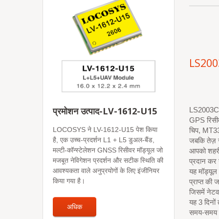
LS200
प्रमोशन उत्पाद-LV-1612-U15
LS2003C एक 
GPS रिसीवर
LOCOSYS ने LV-1612-U15 पेश किया
चिप, MT333
है, एक उच्च-प्रदर्शन L1 + L5 डुअल-बैंड,
जबकि तेज़
मल्टी-कॉन्स्टेलेशन GNSS रिसीवर मॉड्यूल जो
आपको शहरी घ
मजबूत नेविगेशन प्रदर्शन और सटीक स्थिति की
प्रदान कर
आवश्यकता वाले अनुप्रयोगों के लिए इंजीनियर
यह मॉड्यूल
किया गया है।
प्राप्त की
जिसमें नेट
यह 3 दिनों
अधिक
समय-समय प