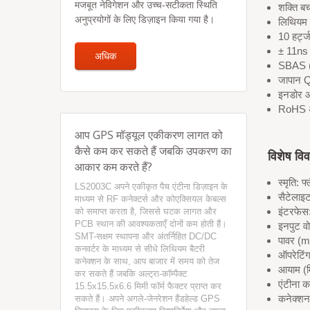
मजबूत नेविगेशन और उच्च-सटीकता स्थिति
शक्ति ब
अनुप्रयोगों के लिए डिज़ाइन किया गया है।
लिथियम 
10 हर्ट
± 11ns
अधिक
SBAS 
जापान Q
इनडोर 
RoHS 
आप GPS मॉड्यूल एकीकरण लागत को
कैसे कम कर सकते हैं जबकि उपकरण का
विशेष वि
आकार कम करते हैं?
स्मृति: फ
LS2003C अपने एकीकृत पैच एंटीना डिज़ाइन के
सैटेलाइ
माध्यम से RF कनेक्टर्स और कोएक्सियल केबल्स
इंटरफेस
को समाप्त करता है, जिससे घटक लागत और
PCB स्थान की आवश्यकताएँ दोनों कम होती हैं।
इनपुट व
SMT-सक्षम स्थापना और अंतर्निहित DC/DC
पावर (
कनवर्टर के माध्यम से सीधे लिथियम बैटरी
ऑपरेटिं
कनेक्शन के साथ, आप बाजार में समय को तेज
आयाम (म
कर सकते हैं जबकि अल्ट्रा-कॉम्पैक्ट
एंटीना 
15.5x15.5x6.6 मिमी फॉर्म फैक्टर प्राप्त कर
कनेक्श
सकते हैं। अपने अगले-जेनरेशन हैंडहेल्ड GPS