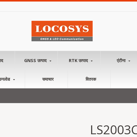
ाद
GNSS उत्पाद
RTK उत्पाद
एंटीना
उनलोड
समाचार
वितरक
LS2003