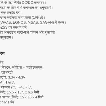
चाने के लिए निर्मित DC/DC कनवर्टर।
बैटरी के साथ सीधे कनेक्शन की अनुमति दें।
्ज तक अपडेट दर।
 उच्च सटीकता समय पल्स (1PPS)।
(WAAS, EGNOS, MSAS, GAGAN) में सक्षम।
ZSS का समर्थन करें।
और आउटडोर मल्टी-पाथ पहचान और मुआवजा।
अनुपालन।
वरण
्लैश
ट सिस्टम: जीपीएस + क्यूजेडएसएस
: यूएआरटी
ोल्टेज: 3.0V - 4.3V
mA): 17mA
ग तापमान (°C): -40 ~ 85
िमी): 15.5 x 15.5 x 6.6 मिमी
का आकार (मिमी): 15 x 15 x 4 मिमी
न: SMT पैड