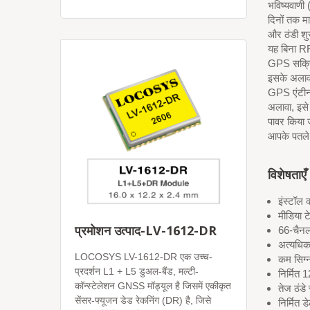
भविष्यवाणी 
दिनों तक मा
और ठंडी शु
यह बिना R
GPS सक्रिय
इसके अलावा
GPS एंटीन
अलावा, इसे 
पावर किया
आपके पतले 
विशेषताएँ
इंस्टॉल
मीडिया 
प्रमोशन उत्पाद-LV-1612-DR
66-चैनल
अत्यधि
LOCOSYS LV-1612-DR एक उच्च-
कम सिग्
प्रदर्शन L1 + L5 डुअल-बैंड, मल्टी-
निर्मित 
कॉन्स्टेलेशन GNSS मॉड्यूल है जिसमें एकीकृत
तेज ठंडे
सेंसर-फ्यूजन डेड रेकनिंग (DR) है, जिसे
निर्मित 