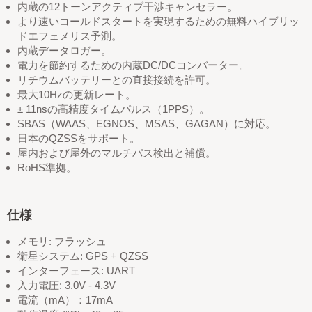
内蔵の12トーンアクティブ干渉キャンセラー。
より速いコールドスタートを実現するための無料ハイブリッ
ドエフェメリス予測。
内蔵データロガー。
電力を節約するための内蔵DC/DCコンバーター。
リチウムバッテリーとの直接接続を許可。
最大10Hzの更新レート。
± 11nsの高精度タイムパルス（1PPS）。
SBAS（WAAS、EGNOS、MSAS、GAGAN）に対応。
日本のQZSSをサポート。
屋内および屋外のマルチパス検出と補償。
RoHS準拠。
仕様
メモリ: フラッシュ
衛星システム: GPS + QZSS
インターフェース: UART
入力電圧: 3.0V - 4.3V
電流（mA）：17mA