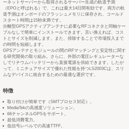
ーネットサーバーから取得されるサーバー生成の軌道予測
（EPOと呼ばれる）で、これは最大14日間有効です。両方の軌
道予測はオンボードのフラッシュメモリに保存され、コールド
スタート時間は15秒未満です。
分離型GPSアクティブアンテナに必要なRFコネクタと同軸ケー
ブルなしで簡単にインストールできます。言い換えれば、コス
トとサイズを削減します。また、排除することで市場投入まで
の時間を短縮します。
GPSアンテナとモジュールの間のRFマッチングと安定性に関す
る研究開発の取り組み。さらに、外部の電圧レギュレーターな
しでリチウムバッテリーから直接電源を供給できます。したが
って、ミニチュアサイズで優れた性能を持つLS2003Cは、スリ
ムなデバイスに統合するための最適な選択です。
特徴
取り付けが簡単です（SMTプロセス対応）。
MediaTekの高感度ソリューション。
66チャンネルGPSをサポート。
超低消費電力。
低信号レベルでの高速TTFF。