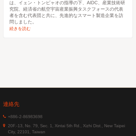
は、イェン・トンピャオの指導の下、AIDC、産業技術研
究院、経済省の航空宇宙産業振興タスクフォースの代表
者を含む代表団と共に、先進的なスマート製造企業を訪
問しました。
続きを読む
連絡先
+886-2-86983698
20F.-13, No. 79, Sec. 1, Xintai 5th Rd., Xizhi Dist., New Taipei
City, 22101, Taiwan